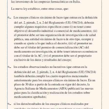
las inversiones de las empresas farmacéuticas en Italia.
La nueva ley establece, entre otras cosas, que:
Los ensayos clínicos sin ánimo de lucro (que entran en la definición
del art. 2, párrafo, 2, n. 2 del Reglamento (UE) 536/214), deberán
cumplir algunos requisitos específicos como (i) no tener como
objetivo el desarrollo industrial o comercial de medicamentos; (ii)
el promotor debe ser una organización de investigación o de salud
pública, una entidad sin ánimo de lucro u de otro tipo, siempre y
cuando se ajuste a lo que indica el decreto; (iii) el promotor no
debe ser el titular del permiso de comercialización (AC) del
medicamento en investigación, ni debe tener intereses económicos
con el titular de la AC; (iv) el promotor debe ser el propietario
exclusivo de los datos y resultados del ensayo;
los estudios observacionales no lucrativos (que entran en la
definición del art. 2, párrafo, 2, n. 4 del Reglamento (UE) 536/214)
también deberán cumplir los cuatro requisitos mencionados
anteriormente para los ensayos clínicos sin ánimo de lucro. En un
plazo de 30 días a partir de la entrada en vigor del decreto, la
Agencia Italiana de Medicamentos (AIFA) publicará las nuevas
guías para la clasificación y realización de los estudios sobre
medicamentos aprobados;
si los datos/resultados de los ensayos clínicos realizados por
entidades sin ánimo de lucro que se transfieren se van a utilizar