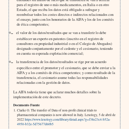
para el registro de uno o más medicamentos, en Italia o en otro
Estado, el que reciba los datos está obligado a sufragar y
reembolsar todos los costes directos e indirectos relacionados con
el ensayo, junto con los honorarios de la AIFA y los de los comités
de ética competentes;
el valor de los datos/resultados que se van a transferir lo debe
establecer un experto en patentes (inscrito en el registro de
consultores en propiedad industrial o en el Colegio de Abogados)
designado conjuntamente por el cedente y el cesionario, teniendo
en cuenta su esperada explotación comercial;
la transferencia de los datos/resultados se rige por un acuerdo
específico entre el promotor y el cesionario, que se debe enviar a la
AIFA y a los comités de ética competentes; y como resultado de la
transferencia, el cesionario asume todas las responsabilidades
relacionadas con la gestión de datos.
La AIFA todavía tiene que aclarar muchos detalles sobre la
implementación de este decreto.
Documento Fuente
Clarke O. The transfer of Data of non-profit clinical trials to
pharmaceutical companies is now allowed in Italy. Lexology, 5 de abril de
2022
https://www.lexology.com/library/detail.aspx?g=f38e23c4-b52a-
4950-b32e-5d75677d60b5