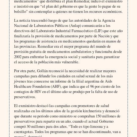
medicamentos” que distribuía el plan Remediar, indicó el exministro
e insistió en que “el plan del gobierno es que la gente lo pague de su
bolsillo” sin contemplar a quienes no tienen los recursos económicos.
La noticia trascendió luego de que las autoridades de la Agencia
Nacional de Laboratorios Públicos (Anlap) comunicarán a los
directivos del Laboratorio Industrial Farmacéutico (LIF) que este año
finalizaría la provisión de medicamentos por parte de Nación y que
los programas de asistencia en medicamentos quedarán en manos de
las provincias. Remediar era el mayor programa del mundo de
provisión gratuita de medicamentos ambulatorios y funcionaba desde
2002 para enfrentar la emergencia social y sanitaria para garantizar
el acceso de la población más vulnerable.
Por otra parte, Gollán reconoció la necesidad de realizar mayores
campañas para difundir los cuidados en salud sexual de los más
jóvenes tras conocerse un informe de la filial argentina de Aids
Healthcare Foundation (AHF), que indica que el 96 por ciento de los
contagios de HIV en el último año se produjo por la falta de uso de
preservativos.
El exministro destacó las campañas con promotores de salud
realizadas en los últimos años de la gestión kirchnerista y denunció
que durante su periodo como ministro se compraban 150 millones de
preservativos para repartir en un año, cuando el actual Gobierno
compró 30 millones para dos años. “Todo es tipo limosna y a
cuentagotas. Todos los programas que no se han discontinuado, van a
menos”, denunció.