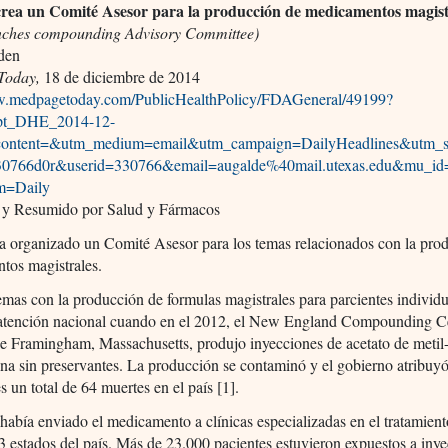
rea un Comité Asesor para la producción de medicamentos magist
ches compounding Advisory Committee)
eden
Today,
18 de diciembre de 2014
w.medpagetoday.com/PublicHealthPolicy/FDAGeneral/49199?
pt_DHE_2014-12-
ontent=&utm_medium=email&utm_campaign=DailyHeadlines&utm_
0766d0r&userid=330766&email=augalde%40mail.utexas.edu&mu_i
m=Daily
 y Resumido por Salud y Fármacos
 organizado un Comité Asesor para los temas relacionados con la pro
tos magistrales.
mas con la producción de formulas magistrales para parcientes individu
 atención nacional cuando en el 2012, el New England Compounding C
 Framingham, Massachusetts, produjo inyecciones de acetato de metil
na sin preservantes. La producción se contaminó y el gobierno atribuyó
s un total de 64 muertes en el país [1].
bía enviado el medicamento a clínicas especializadas en el tratamient
3 estados del país. Más de 23.000 pacientes estuvieron expuestos a iny