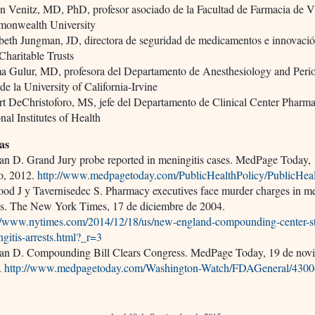
n Venitz, MD, PhD, profesor asociado de la Facultad de Farmacia de V
onwealth University
beth Jungman, JD, directora de seguridad de medicamentos e innovaci
haritable Trusts
a Gulur, MD, profesora del Departamento de Anesthesiology and Perio
de la University of California-Irvine
t DeChristoforo, MS, jefe del Departamento de Clinical Center Pharma
nal Institutes of Health
as
an D. Grand Jury probe reported in meningitis cases. MedPage Today,
o, 2012.
http://www.medpagetoday.com/PublicHealthPolicy/PublicHea
od J y Tavernisedec S. Pharmacy executives face murder charges in me
hs. The New York Times, 17 de diciembre de 2004.
://www.nytimes.com/2014/12/18/us/new-england-compounding-center-st
gitis-arrests.html?_r=3
man D. Compounding Bill Clears Congress. MedPage Today, 19 de nov
.
http://www.medpagetoday.com/Washington-Watch/FDAGeneral/430