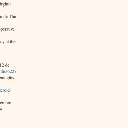
irginia
ón de The
perative
cy at the
 12 de
lth/36227
ningitis
eroid-
iembre,
04