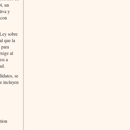
4, un
tiva y
 con
 Ley sobre
al que la
 para
exige al
tos a
ad.
didatos, se
e incluyen
ation