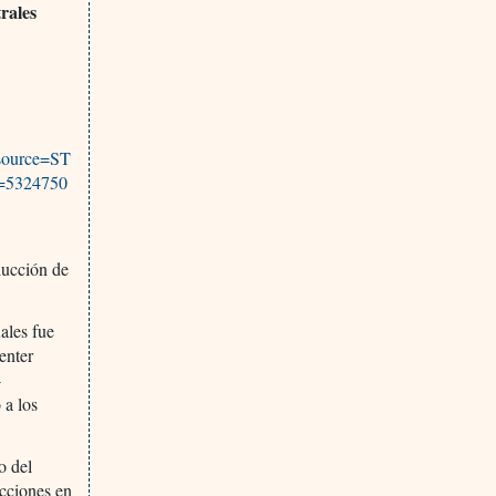
rales
source=ST
d=5324750
ducción de
ales fue
enter
-
 a los
o del
ecciones en