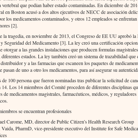
a vertebral que podían haber estado contaminadas. En diciembre de 201
eral en Boston acusó a dos altos ejecutivos de NECC de asociación delic
 por los medicamentos contaminados, y otros 12 empleados se enfrentan
ores [2].
e la tragedia, en noviembre de 2013, el Congreso de EE UU aprobó la
 y Seguridad del Medicamento [3]. La ley creó una certificación opcion
otorgar a las grandes instalaciones que producen formulas magistrales
 a diferentes estados. La ley también creó un sistema de trazabilidad que 
 distribuidor y a las farmacias que escaneen los paquetes de medicamen
 pasan de uno a otro los medicamentos, para así asegurar su autenticid
 de 100 persona que fueron nominadas tras publicar la solicitud de can
 14. Los 14 miembros del Comité proceden de diferentes disciplinas qu
s de medicamentos magistrales, farmacéuticos, médicos, y reguladores
cos.
miembros se encuentran profesionales
el Carome, MD, director de Public Citizen’s Health Research Group
 Vaida, PharmD, vice-presidente executivo del Institute for Safe Medic
ices