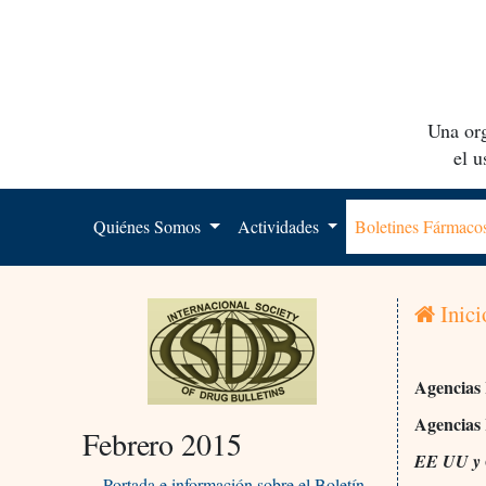
Una org
el 
Quiénes Somos
Actividades
Boletines Fármac
Inici
Agencias 
Agencias
Febrero 2015
EE UU y
Portada e información sobre el Boletín