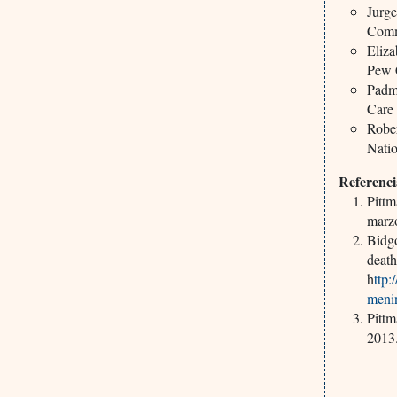
Jurge
Comm
Eliza
Pew C
Padm
Care 
Rober
Natio
Referenci
Pittm
marz
Bidgo
deat
h
ttp
menin
Pitt
2013