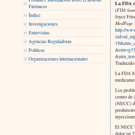
La FDA c
Fármacos
(FDA laun
Índice
Joyce Fri
MedPage 
Investigaciones
http://ww
Entrevistas
xid=nl_m
Agencias Reguladoras
19&utm_c
&eun=g33
Políticas
&utm_ter
Organizaciones internacionales
Traducido
La FDA ha
medicamen
Los proble
centro de
(NECC) de
prednisolo
inyeccione
El NECC ha
dolor en 2