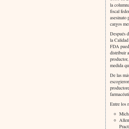
la column
fiscal fed
asesinato
cargos men
Después d
la Calidad
FDA puede 
distribuir
productor,
medida que
De las más
escogieron
productore
farmacéuti
Entre los 
Micha
Allen
Pract