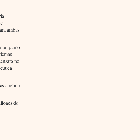
ria
se
para ambas
ar un punto
 además
 sensato no
céutica
s a retirar
illones de