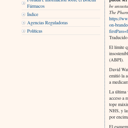
Fármacos
be unsust
The Pharm
Índice
https://w
Agencias Reguladoras
on-brande
Políticas
firstPass=
Traducido
El límite
insostenib
(ABPI).
David Wats
emitió la 
a medicame
La última 
acceso a m
tope máxim
NHS, y la
por encima
El esquema