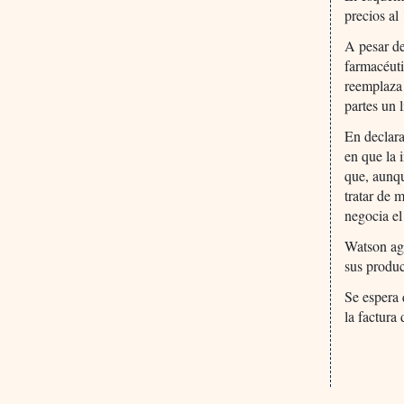
precios al
A pesar de
farmacéuti
reemplaza 
partes un 
En declara
en que la 
que, aunqu
tratar de 
negocia e
Watson agr
sus produc
Se espera 
la factur