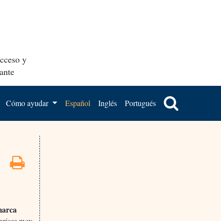
acceso y
ante
Cómo ayudar
Español
Inglés
Portugués
marca
prices may