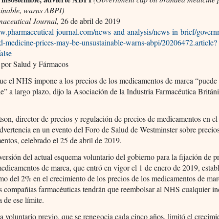
ainable, warns ABPI)
aceutical Journal,
26 de abril de 2019
ww.pharmaceutical-journal.com/news-and-analysis/news-in-brief/govern
d-medicine-prices-may-be-unsustainable-warns-abpi/20206472.article?
false
 por Salud y Fármacos
 que el NHS impone a los precios de los medicamentos de marca “puede 
le” a largo plazo, dijo la Asociación de la Industria Farmacéutica Britán
on, director de precios y regulación de precios de medicamentos en e
advertencia en un evento del Foro de Salud de Westminster sobre precio
ntos, celebrado el 25 de abril de 2019.
versión del actual esquema voluntario del gobierno para la fijación de p
edicamentos de marca, que entró en vigor el 1 de enero de 2019, estab
o del 2% en el crecimiento de los precios de los medicamentos de mar
s compañías farmacéuticas tendrán que reembolsar al NHS cualquier i
 de ese límite.
 voluntario previo, que se renegocia cada cinco años, limitó el crecimi