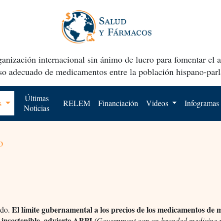
anización internacional sin ánimo de lucro para fomentar el 
uso adecuado de medicamentos entre la población hispano-parl
Últimas
os
RELEM
Financiación
Videos
Infogramas
Noticias
o
El límite gubernamental a los precios de los medicamentos de 
do.
 insostenible, advierte ABPI
(Government cap on branded medicine 