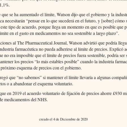
 1,1%.
 que se ha aumentado el límite, Watson dijo que el gobierno y la indust
ca necesitarán “pensar en lo que sucederá en el futuro, y [sobre] cómo 
este tipo de acuerdo, porque llega un momento en que es posible que 
límite en el gasto en medicamentos no sea sostenible a largo plazo”.
ciones al The Pharmaceutical Journal, Watson advirtió que podría lleg
industria farmacéutica no pueda adherirse al límite de precios. Explicó
e no era imposible que el límite de precios fuera sostenible, podría ser
mantener los precios “lo más estables posible” cuando la industria farma
l próximo esquema de precios con el gobierno.
egó que “no sabemos” si mantener el límite llevaría a algunas compañía
tos o a abandonar el esquema voluntario.
que en 2019 el acuerdo voluntario de fijación de precios ahorre £930 m
a de medicamentos del NHS.
creado el 4 de Diciembre de 2020