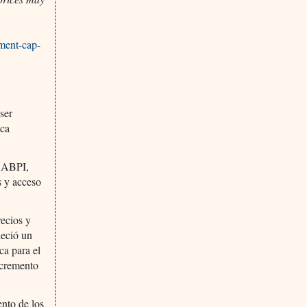
ment-cap-
ser
ica
l ABPI,
s y acceso
recios y
leció un
ca para el
ncremento
ento de los