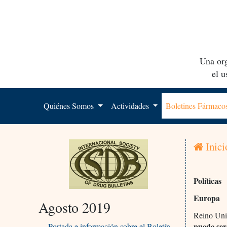
Una org
el 
Quiénes Somos
Actividades
Boletines Fármac
Inici
Políticas
Europa
Agosto 2019
Reino Uni
puede ser
Portada e información sobre el Boletín