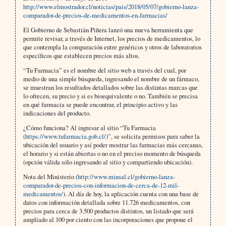
http://www.elmostrador.cl/noticias/pais/2018/05/07/gobierno-lanza-
comparador-de-precios-de-medicamentos-en-farmacias/
El Gobierno de Sebastián Piñera lanzó una nueva herramienta que
permite revisar, a través de Internet, los precios de medicamentos, lo
que contempla la comparación entre genéricos y otros de laboratorios
específicos que establecen precios más altos.
“Tu Farmacia” es el nombre del sitio web a través del cual, por
medio de una simple búsqueda, ingresando el nombre de un fármaco,
se muestran los resultados detallados sobre las distintas marcas que
lo ofrecen, su precio y si es bioequivalente o no. También se precisa
en qué farmacia se puede encontrar, el principio activo y las
indicaciones del producto.
¿Cómo funciona? Al ingresar al sitio “Tu Farmacia
(
https://www.tufarmacia.gob.cl/
)”, se solicita permisos para saber la
ubicación del usuario y así poder mostrar las farmacias más cercanas,
el horario y si están abiertas o no en el preciso momento de búsqueda
(opción válida sólo ingresando al sitio y compartiendo ubicación).
Nota del Ministerio (
http://www.minsal.cl/gobierno-lanza-
comparador-de-precios-con-informacion-de-cerca-de-12-mil-
medicamentos/
). Al día de hoy, la aplicación cuenta con una base de
datos con información detallada sobre 11.726 medicamentos, con
precios para cerca de 3.500 productos distintos, un listado que será
ampliado al 100 por ciento con las incorporaciones que propone el