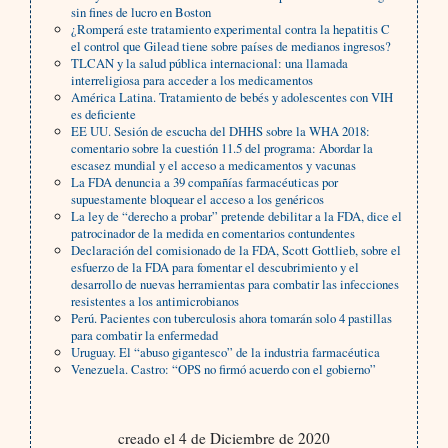
sin fines de lucro en Boston
¿Romperá este tratamiento experimental contra la hepatitis C
el control que Gilead tiene sobre países de medianos ingresos?
TLCAN y la salud pública internacional: una llamada
interreligiosa para acceder a los medicamentos
América Latina. Tratamiento de bebés y adolescentes con VIH
es deficiente
EE UU. Sesión de escucha del DHHS sobre la WHA 2018:
comentario sobre la cuestión 11.5 del programa: Abordar la
escasez mundial y el acceso a medicamentos y vacunas
La FDA denuncia a 39 compañías farmacéuticas por
supuestamente bloquear el acceso a los genéricos
La ley de “derecho a probar” pretende debilitar a la FDA, dice el
patrocinador de la medida en comentarios contundentes
Declaración del comisionado de la FDA, Scott Gottlieb, sobre el
esfuerzo de la FDA para fomentar el descubrimiento y el
desarrollo de nuevas herramientas para combatir las infecciones
resistentes a los antimicrobianos
Perú. Pacientes con tuberculosis ahora tomarán solo 4 pastillas
para combatir la enfermedad
Uruguay. El “abuso gigantesco” de la industria farmacéutica
Venezuela. Castro: “OPS no firmó acuerdo con el gobierno”
creado el 4 de Diciembre de 2020