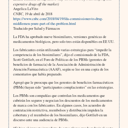
expensive drugs off the market)
Angelica LaVito
CNBC,
19 de abril de 2018
https://www.cnbc.com/2018/04/19/fda-commissioner-to-drug-
middlemen-youre-part-of-the-problem.html
Traducido por Salud y Fármacos
La FDA ha aprobado nueve biosimilares, versiones genéricas de
medicamentos biológicos, pero solo tres están disponibles en EE UU.
Los fabricantes están utilizando varias estrategias para “impedir la
competencia de los biosimilares”, dijo el comisionado de la FDA,
Scott Gottlieb, en el Foro de Políticas de los PBMs (gerentes de
beneficios de farmacia) de la Asociación de Administración de
Atención Farmacéutica (AAAF), según se lee en una copia de los
comentarios que había preparado.
Agregó que le preocupa que los gerentes de beneficios farmacéuticos
(PBMs) hayan sido “participantes complacientes” en las estrategias.
Los PBMs son compañías que controlan los medicamentos que
cubrirán los seguros y negocian los descuentos de los medicamentos
de marca con los fabricantes. En algunos casos, los acuerdos de
contratación restrictiva, reembolsos y distribución impiden la
cobertura y el reembolso de los biosimilares, dijo Gottlieb en un
discurso ante una audiencia de PBMs.