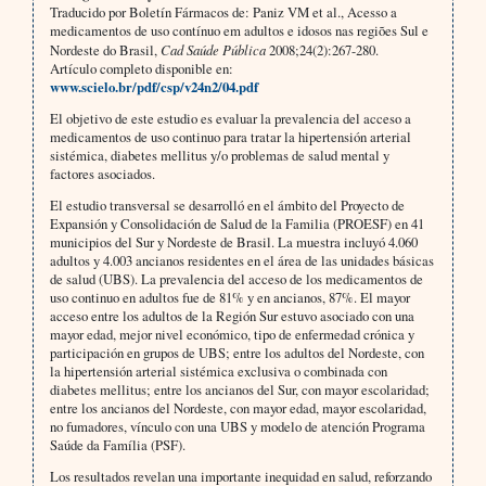
Traducido por Boletín Fármacos de: Paniz VM et al., Acesso a
medicamentos de uso contínuo em adultos e idosos nas regiões Sul e
Nordeste do Brasil,
Cad Saúde Pública
2008;24(2):267-280.
Artículo completo disponible en:
www.scielo.br/pdf/csp/v24n2/04.pdf
El objetivo de este estudio es evaluar la prevalencia del acceso a
medicamentos de uso continuo para tratar la hipertensión arterial
sistémica, diabetes mellitus y/o problemas de salud mental y
factores asociados.
El estudio transversal se desarrolló en el ámbito del Proyecto de
Expansión y Consolidación de Salud de la Familia (PROESF) en 41
municipios del Sur y Nordeste de Brasil. La muestra incluyó 4.060
adultos y 4.003 ancianos residentes en el área de las unidades básicas
de salud (UBS). La prevalencia del acceso de los medicamentos de
uso continuo en adultos fue de 81% y en ancianos, 87%. El mayor
acceso entre los adultos de la Región Sur estuvo asociado con una
mayor edad, mejor nivel económico, tipo de enfermedad crónica y
participación en grupos de UBS; entre los adultos del Nordeste, con
la hipertensión arterial sistémica exclusiva o combinada con
diabetes mellitus; entre los ancianos del Sur, con mayor escolaridad;
entre los ancianos del Nordeste, con mayor edad, mayor escolaridad,
no fumadores, vínculo con una UBS y modelo de atención Programa
Saúde da Família (PSF).
Los resultados revelan una importante inequidad en salud, reforzando