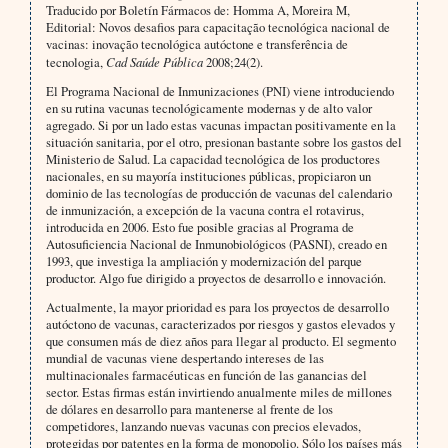
Traducido por Boletín Fármacos de: Homma A, Moreira M,
Editorial: Novos desafios para capacitação tecnológica nacional de
vacinas: inovação tecnológica autóctone e transferência de
tecnologia,
Cad Saúde Pública
2008;24(2).
El Programa Nacional de Inmunizaciones (PNI) viene introduciendo
en su rutina vacunas tecnológicamente modernas y de alto valor
agregado. Si por un lado estas vacunas impactan positivamente en la
situación sanitaria, por el otro, presionan bastante sobre los gastos del
Ministerio de Salud. La capacidad tecnológica de los productores
nacionales, en su mayoría instituciones públicas, propiciaron un
dominio de las tecnologías de producción de vacunas del calendario
de inmunización, a excepción de la vacuna contra el rotavirus,
introducida en 2006. Esto fue posible gracias al Programa de
Autosuficiencia Nacional de Inmunobiológicos (PASNI), creado en
1993, que investiga la ampliación y modernización del parque
productor. Algo fue dirigido a proyectos de desarrollo e innovación.
Actualmente, la mayor prioridad es para los proyectos de desarrollo
autóctono de vacunas, caracterizados por riesgos y gastos elevados y
que consumen más de diez años para llegar al producto. El segmento
mundial de vacunas viene despertando intereses de las
multinacionales farmacéuticas en función de las ganancias del
sector. Estas firmas están invirtiendo anualmente miles de millones
de dólares en desarrollo para mantenerse al frente de los
competidores, lanzando nuevas vacunas con precios elevados,
protegidas por patentes en la forma de monopolio. Sólo los países más