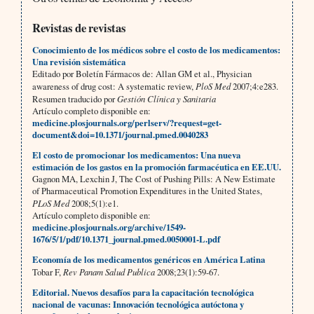
Revistas de revistas
Conocimiento de los médicos sobre el costo de los medicamentos:
Una revisión sistemática
Editado por Boletín Fármacos de: Allan GM et al., Physician
awareness of drug cost: A systematic review,
PloS Med
2007;4:e283.
Resumen traducido por
Gestión Clínica y Sanitaria
Artículo completo disponible en:
medicine.plosjournals.org/perlserv/?request=get-
document&doi=10.1371/journal.pmed.0040283
El costo de promocionar los medicamentos: Una nueva
estimación de los gastos en la promoción farmacéutica en EE.UU.
Gagnon MA, Lexchin J, The Cost of Pushing Pills: A New Estimate
of Pharmaceutical Promotion Expenditures in the United States,
PLoS Med
2008;5(1):e1.
Artículo completo disponible en:
medicine.plosjournals.org/archive/1549-
1676/5/1/pdf/10.1371_journal.pmed.0050001-L.pdf
Economía de los medicamentos genéricos en América Latina
Tobar F,
Rev Panam Salud Publica
2008;23(1):59-67.
Editorial. Nuevos desafíos para la capacitación tecnológica
nacional de vacunas: Innovación tecnológica autóctona y