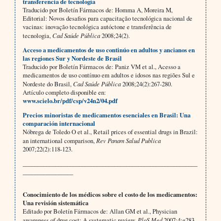
transferencia de tecnología
Traducido por Boletín Fármacos de: Homma A, Moreira M,
Editorial: Novos desafios para capacitação tecnológica nacional de
vacinas: inovação tecnológica autóctone e transferência de
tecnologia,
Cad Saúde Pública
2008;24(2).
Acceso a medicamentos de uso continúo en adultos y ancianos en
las regiones Sur y Nordeste de Brasil
Traducido por Boletín Fármacos de: Paniz VM et al., Acesso a
medicamentos de uso contínuo em adultos e idosos nas regiões Sul e
Nordeste do Brasil,
Cad Saúde Pública
2008;24(2):267-280.
Artículo completo disponible en:
www.scielo.br/pdf/csp/v24n2/04.pdf
Precios minoristas de medicamentos esenciales en Brasil: Una
comparación internacional
Nóbrega de Toledo O et al., Retail prices of essential drugs in Brazil:
an international comparison,
Rev Panam Salud Publica
2007;22(2):118-123.
___________________________________________________________
_________________
Conocimiento de los médicos sobre el costo de los medicamentos:
Una revisión sistemática
Editado por Boletín Fármacos de: Allan GM et al., Physician
awareness of drug cost: A systematic review,
PloS Med
2007;4:e283.