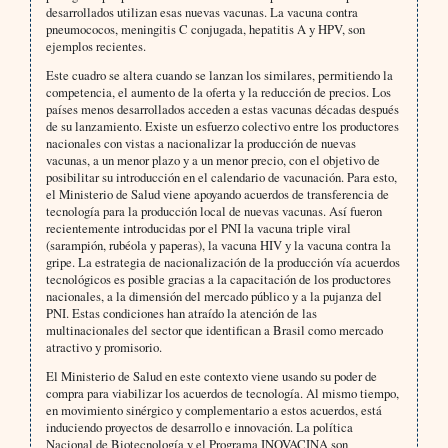
desarrollados utilizan esas nuevas vacunas. La vacuna contra
pneumococos, meningitis C conjugada, hepatitis A y HPV, son
ejemplos recientes.
Este cuadro se altera cuando se lanzan los similares, permitiendo la
competencia, el aumento de la oferta y la reducción de precios. Los
países menos desarrollados acceden a estas vacunas décadas después
de su lanzamiento. Existe un esfuerzo colectivo entre los productores
nacionales con vistas a nacionalizar la producción de nuevas
vacunas, a un menor plazo y a un menor precio, con el objetivo de
posibilitar su introducción en el calendario de vacunación. Para esto,
el Ministerio de Salud viene apoyando acuerdos de transferencia de
tecnología para la producción local de nuevas vacunas. Así fueron
recientemente introducidas por el PNI la vacuna triple viral
(sarampión, rubéola y paperas), la vacuna HIV y la vacuna contra la
gripe. La estrategia de nacionalización de la producción vía acuerdos
tecnológicos es posible gracias a la capacitación de los productores
nacionales, a la dimensión del mercado público y a la pujanza del
PNI. Estas condiciones han atraído la atención de las
multinacionales del sector que identifican a Brasil como mercado
atractivo y promisorio.
El Ministerio de Salud en este contexto viene usando su poder de
compra para viabilizar los acuerdos de tecnología. Al mismo tiempo,
en movimiento sinérgico y complementario a estos acuerdos, está
induciendo proyectos de desarrollo e innovación. La política
Nacional de Biotecnología y el Programa INOVACINA son