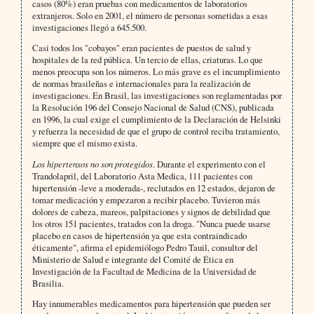
casos (80%) eran pruebas con medicamentos de laboratorios
extranjeros. Solo en 2001, el número de personas sometidas a esas
investigaciones llegó a 645.500.
Casi todos los "cobayos" eran pacientes de puestos de salud y
hospitales de la red pública. Un tercio de ellas, criaturas. Lo que
menos preocupa son los números. Lo más grave es el incumplimiento
de normas brasileñas e internacionales para la realización de
investigaciones. En Brasil, las investigaciones son reglamentadas por
la Resolución 196 del Consejo Nacional de Salud (CNS), publicada
en 1996, la cual exige el cumplimiento de la Declaración de Helsinki
y refuerza la necesidad de que el grupo de control reciba tratamiento,
siempre que el mismo exista.
Los hipertensos no son protegidos
. Durante el experimento con el
Trandolapril, del Laboratorio Asta Medica, 111 pacientes con
hipertensión -leve a moderada-, reclutados en 12 estados, dejaron de
tomar medicación y empezaron a recibir placebo. Tuvieron más
dolores de cabeza, mareos, palpitaciones y signos de debilidad que
los otros 151 pacientes, tratados con la droga. "Nunca puede usarse
placebo en casos de hipertensión ya que esta contraindicado
éticamente", afirma el epidemiólogo Pedro Tauil, consultor del
Ministerio de Salud e integrante del Comité de Ética en
Investigación de la Facultad de Medicina de la Universidad de
Brasilia.
Hay innumerables medicamentos para hipertensión que pueden ser