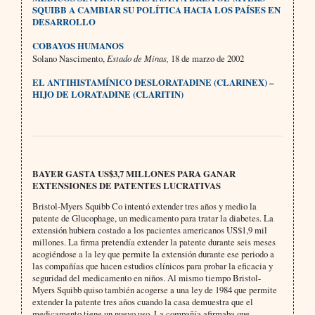
SQUIBB A CAMBIAR SU POLÍTICA HACIA LOS PAÍSES EN
DESARROLLO
COBAYOS HUMANOS
Solano Nascimento,
Estado de Minas,
18 de marzo de 2002
EL ANTIHISTAMÍNICO DESLORATADINE (CLARINEX) –
HIJO DE LORATADINE (CLARITIN)
BAYER GASTA US$3,7 MILLONES PARA GANAR
EXTENSIONES DE PATENTES LUCRATIVAS
Bristol-Myers Squibb Co intentó extender tres años y medio la
patente de Glucophage, un medicamento para tratar la diabetes. La
extensión hubiera costado a los pacientes americanos US$1,9 mil
millones. La firma pretendía extender la patente durante seis meses
acogiéndose a la ley que permite la extensión durante ese periodo a
las compañías que hacen estudios clínicos para probar la eficacia y
seguridad del medicamento en niños. Al mismo tiempo Bristol-
Myers Squibb quiso también acogerse a una ley de 1984 que permite
extender la patente tres años cuando la casa demuestra que el
medicamento tiene un nuevo uso. La compañía afirmaba que