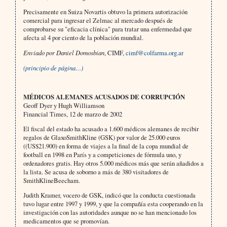
Precisamente en Suiza Novartis obtuvo la primera autorización
comercial para ingresar el Zelmac al mercado después de
comprobarse su "eficacia clínica" para tratar una enfermedad que
afecta al 4 por ciento de la población mundial.
Enviado por
Daniel Domosbian
, CIMF,
cimf@colfarma.org.ar
(principio de página…)
MÉDICOS ALEMANES ACUSADOS DE CORRUPCIÓN
Geoff Dyer y Hugh Williamson
Financial Times, 12 de marzo de 2002
El fiscal del estado ha acusado a 1.600 médicos alemanes de recibir
regalos de GlaxoSmithKline (GSK) por valor de 25.000 euros
((US$21.900) en forma de viajes a la final de la copa mundial de
football en 1998 en París y a competiciones de fórmula uno, y
ordenadores gratis. Hay otros 5.000 médicos más que serán añadidos a
la lista. Se acusa de soborno a más de 380 visitadores de
SmithKlineBeecham.
Judith Kramer, vocero de GSK, indicó que la conducta cuestionada
tuvo lugar entre 1997 y 1999, y que la compañía esta cooperando en la
investigación con las autoridades aunque no se han mencionado los
medicamentos que se promovían.