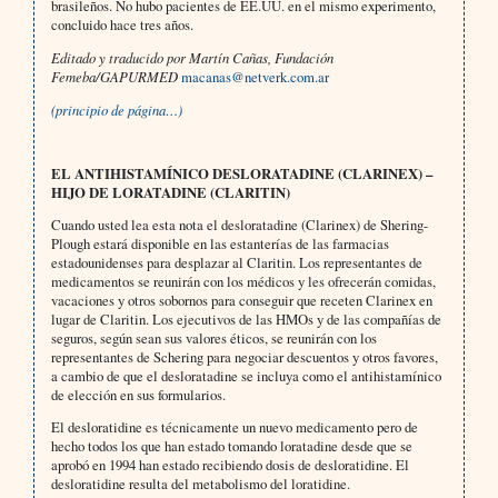
brasileños. No hubo pacientes de EE.UU. en el mismo experimento,
concluido hace tres años.
Editado y traducido por Martín Cañas, Fundación
Femeba/GAPURMED
macanas@netverk.com.ar
(principio de página…)
EL ANTIHISTAMÍNICO DESLORATADINE (CLARINEX) –
HIJO DE LORATADINE (CLARITIN)
Cuando usted lea esta nota el desloratadine (Clarinex) de Shering-
Plough estará disponible en las estanterías de las farmacias
estadounidenses para desplazar al Claritin. Los representantes de
medicamentos se reunirán con los médicos y les ofrecerán comidas,
vacaciones y otros sobornos para conseguir que receten Clarinex en
lugar de Claritin. Los ejecutivos de las HMOs y de las compañías de
seguros, según sean sus valores éticos, se reunirán con los
representantes de Schering para negociar descuentos y otros favores,
a cambio de que el desloratadine se incluya como el antihistamínico
de elección en sus formularios.
El desloratidine es técnicamente un nuevo medicamento pero de
hecho todos los que han estado tomando loratadine desde que se
aprobó en 1994 han estado recibiendo dosis de desloratidine. El
desloratidine resulta del metabolismo del loratidine.