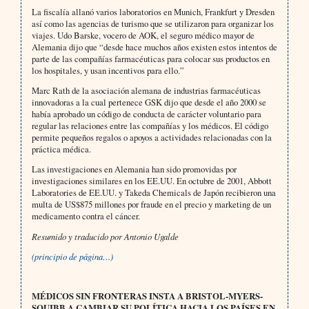
La fiscalía allanó varios laboratorios en Munich, Frankfurt y Dresden
así como las agencias de turismo que se utilizaron para organizar los
viajes. Udo Barske, vocero de AOK, el seguro médico mayor de
Alemania dijo que “desde hace muchos años existen estos intentos de
parte de las compañías farmacéuticas para colocar sus productos en
los hospitales, y usan incentivos para ello.”
Marc Rath de la asociación alemana de industrias farmacéuticas
innovadoras a la cual pertenece GSK dijo que desde el año 2000 se
había aprobado un código de conducta de carácter voluntario para
regular las relaciones entre las compañías y los médicos. El código
permite pequeños regalos o apoyos a actividades relacionadas con la
práctica médica.
Las investigaciones en Alemania han sido promovidas por
investigaciones similares en los EE.UU. En octubre de 2001, Abbott
Laboratories de EE.UU. y Takeda Chemicals de Japón recibieron una
multa de US$875 millones por fraude en el precio y marketing de un
medicamento contra el cáncer.
Resumido y traducido por Antonio Ugalde
(principio de página…)
MÉDICOS SIN FRONTERAS INSTA A BRISTOL-MYERS-
SQUIBB A CAMBIAR SU POLÍTICA HACIA LOS PAÍSES EN