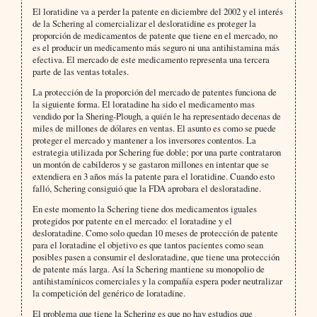
El loratidine va a perder la patente en diciembre del 2002 y el interés
de la Schering al comercializar el desloratidine es proteger la
proporción de medicamentos de patente que tiene en el mercado, no
es el producir un medicamento más seguro ni una antihistamina más
efectiva. El mercado de este medicamento representa una tercera
parte de las ventas totales.
La protección de la proporción del mercado de patentes funciona de
la siguiente forma. El loratadine ha sido el medicamento mas
vendido por la Shering-Plough, a quién le ha representado decenas de
miles de millones de dólares en ventas. El asunto es como se puede
proteger el mercado y mantener a los inversores contentos. La
estrategia utilizada por Schering fue doble; por una parte contrataron
un montón de cabilderos y se gastaron millones en intentar que se
extendiera en 3 años más la patente para el loratidine. Cuando esto
falló, Schering consiguió que la FDA aprobara el desloratadine.
En este momento la Schering tiene dos medicamentos iguales
protegidos por patente en el mercado: el loratadine y el
desloratadine. Como solo quedan 10 meses de protección de patente
para el loratadine el objetivo es que tantos pacientes como sean
posibles pasen a consumir el desloratadine, que tiene una protección
de patente más larga. Así la Schering mantiene su monopolio de
antihistamínicos comerciales y la compañía espera poder neutralizar
la competición del genérico de loratadine.
El problema que tiene la Schering es que no hay estudios que