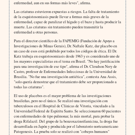
enfermedad, aun en sus formas más leves", afirma.
Las criaturas estuvieron expuestas a riesgos. La falta de tratamiento
de la esquistosomiasis puede llevar a formas más graves de la
enfermedad, capaz de paralizar el hígado y el bazo y hasta producir la
muerte. Las criaturas sin tratamiento pueden transmitir la
enfermedad a otras personas.
Para el director científico de la FAPEMIG (Fundación de Apoyo a
Investigaciones de Minas Gerais), Dr. Naftale Katz, dar placebo en
un caso de esos está prohibido por todos los códigos de ética. El Dr.
Katz trabaja en esquistosomiasis desde 1963 y es considerado uno de
los mayores especialistas en el tema en Brasil. "No hay justificación
para una investigación de ese tipo", afirma el Dr. Cleudson Nery de
Castro, profesor de Enfermedades Infecciosas de la Universidad de
Brasilia. "No fue una investigación antiética", contesta Ana Assis,
"solo quería demostrar que el tratamiento debe ser proporcionado a
todas las criaturas".
El uso de placebos es el mayor problema de las investigaciones
brasileñas, pero no el único. Se realizó una investigación con
tuberculosos en el Hospital de Clínicas de Vitoria, vinculado a la
Universidad Federal de Espíritu Santo. Se seleccionaron 60 pacientes
con enfermedades de tipo pulmonar, la más mortal, para probar la
droga Rifalazil. Del grupo de la benzoxazinoifamicina, la droga fue
desarrollada en Japón y producida por el laboratorio norteamericano
Patogenesis. La prueba solo se realizó con "cobayos humanos"