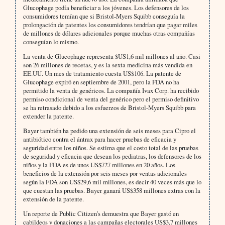
Glucophage podía beneficiar a los jóvenes. Los defensores de los
consumidores temían que si Bristol-Myers Squibb conseguía la
prolongación de patentes los consumidores tendrían que pagar miles
de millones de dólares adicionales porque muchas otras compañías
conseguían lo mismo.
La venta de Glucophage representa $US1,6 mil millones al año. Casi
son 26 millones de recetas, y es la sexta medicina más vendida en
EE.UU. Un mes de tratamiento cuesta US$106. La patente de
Glucophage expiró en septiembre de 2001, pero la FDA no ha
permitido la venta de genéricos. La compañía Ivax Corp. ha recibido
permiso condicional de venta del genérico pero el permiso definitivo
se ha retrasado debido a los esfuerzos de Bristol-Myers Squibb para
extender la patente.
Bayer también ha pedido una extensión de seis meses para Cipro el
antibiótico contra el ántrax para hacer pruebas de eficacia y
seguridad entre los niños. Se estima que el costo total de las pruebas
de seguridad y eficacia que desean los pediatras, los defensores de los
niños y la FDA es de unos US$727 millones en 20 años. Los
beneficios de la extensión por seis meses por ventas adicionales
según la FDA son US$29,6 mil millones, es decir 40 veces más que lo
que cuestan las pruebas. Bayer ganará US$358 millones extras con la
extensión de la patente.
Un reporte de Public Citizen’s demuestra que Bayer gastó en
cabildeos y donaciones a las campañas electorales US$3,7 millones