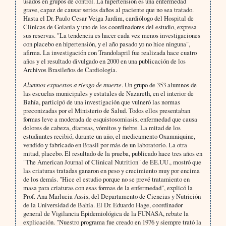
usados en grupos de control. La hipertensión es una enfermedad
grave, capaz de causar serios daños al paciente que no sea tratado.
Hasta el Dr. Paulo Cesar Veiga Jardim, cardiólogo del Hospital de
Clínicas de Goiania y uno de los coordinadores del estudio, expresa
sus reservas. "La tendencia es hacer cada vez menos investigaciones
con placebo en hipertensión, y el año pasado yo no hice ninguna",
afirma. La investigación con Trandolapril fue realizada hace cuatro
años y el resultado divulgado en 2000 en una publicación de los
Archivos Brasileños de Cardiología.
Alumnos expuestos a riesgo de muerte
. Un grupo de 353 alumnos de
las escuelas municipales y estatales de Nazareth, en el interior de
Bahía, participó de una investigación que vulneró las normas
preconizadas por el Ministerio de Salud. Todos ellos presentaban
formas leve a moderada de esquistosomiasis, enfermedad que causa
dolores de cabeza, diarreas, vómitos y fiebre. La mitad de los
estudiantes recibió, durante un año, el medicamento Oxamniquine,
vendido y fabricado en Brasil por más de un laboratorio. La otra
mitad, placebo. El resultado de la prueba, publicado hace tres años en
"The American Journal of Clinical Nutrition" de EE.UU., mostró que
las criaturas tratadas ganaron en peso y crecimiento muy por encima
de los demás. "Hice el estudio porque no se prevé tratamiento en
masa para criaturas con esas formas de la enfermedad", explicó la
Prof. Ana Marlucia Assis, del Departamento de Ciencias y Nutrición
de la Universidad de Bahía. El Dr. Eduardo Hage, coordinador
general de Vigilancia Epidemiológica de la FUNASA, rebate la
explicación. "Nuestro programa fue creado en 1976 y siempre trató la