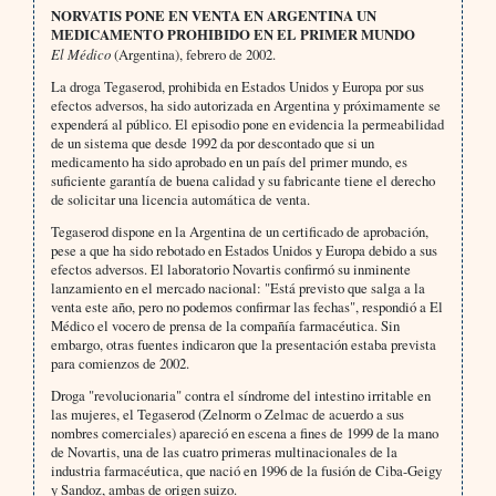
NORVATIS PONE EN VENTA EN ARGENTINA UN
MEDICAMENTO PROHIBIDO EN EL PRIMER MUNDO
El Médico
(Argentina), febrero de 2002.
La droga Tegaserod, prohibida en Estados Unidos y Europa por sus
efectos adversos, ha sido autorizada en Argentina y próximamente se
expenderá al público. El episodio pone en evidencia la permeabilidad
de un sistema que desde 1992 da por descontado que si un
medicamento ha sido aprobado en un país del primer mundo, es
suficiente garantía de buena calidad y su fabricante tiene el derecho
de solicitar una licencia automática de venta.
Tegaserod dispone en la Argentina de un certificado de aprobación,
pese a que ha sido rebotado en Estados Unidos y Europa debido a sus
efectos adversos. El laboratorio Novartis confirmó su inminente
lanzamiento en el mercado nacional: "Está previsto que salga a la
venta este año, pero no podemos confirmar las fechas", respondió a El
Médico el vocero de prensa de la compañía farmacéutica. Sin
embargo, otras fuentes indicaron que la presentación estaba prevista
para comienzos de 2002.
Droga "revolucionaria" contra el síndrome del intestino irritable en
las mujeres, el Tegaserod (Zelnorm o Zelmac de acuerdo a sus
nombres comerciales) apareció en escena a fines de 1999 de la mano
de Novartis, una de las cuatro primeras multinacionales de la
industria farmacéutica, que nació en 1996 de la fusión de Ciba-Geigy
y Sandoz, ambas de origen suizo.