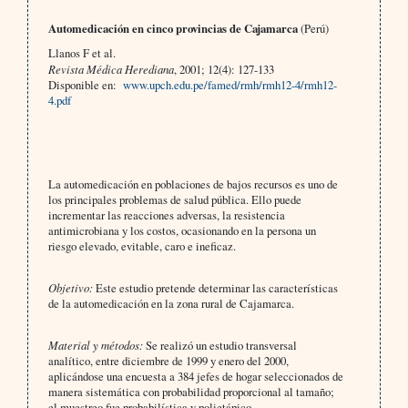
Automedicación en cinco provincias de Cajamarca
(Perú)
Llanos F et al.
Revista Médica Herediana
, 2001; 12(4): 127-133
Disponible en:
www.upch.edu.pe/famed/rmh/rmh12-4/rmh12-
4.pdf
La automedicación en poblaciones de bajos recursos es uno de
los principales problemas de salud pública. Ello puede
incrementar las reacciones adversas, la resistencia
antimicrobiana y los costos, ocasionando en la persona un
riesgo elevado, evitable, caro e ineficaz.
Objetivo:
Este estudio pretende determinar las características
de la automedicación en la zona rural de Cajamarca.
Material y métodos:
Se realizó un estudio transversal
analítico, entre diciembre de 1999 y enero del 2000,
aplicándose una encuesta a 384 jefes de hogar seleccionados de
manera sistemática con probabilidad proporcional al tamaño;
el muestreo fue probabilística y polietápico.