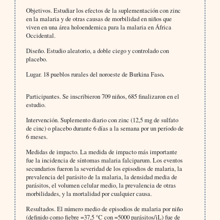
Objetivos.
Estudiar los efectos de la suplementación con zinc
en la malaria y de otras causas de morbilidad en niños que
viven en una área holoendemica para la malaria en África
Occidental.
Diseño.
Estudio aleatorio, a doble ciego y controlado con
placebo.
Lugar.
18 pueblos rurales del noroeste de Burkina Faso
.
Participantes.
Se inscribieron 709 niños, 685 finalizaron en el
estudio.
Intervención. Suplemento diario con zinc (12,5 mg de sulfato
de cinc) o placebo durante 6 días a la semana por un período de
6 meses.
Medidas de impacto.
La medida de impacto más importante
fue la incidencia de síntomas malaria falciparum. Los eventos
secundarios fueron la severidad de los episodios de malaria, la
prevalencia del parásito de la malaria, la densidad media de
parásitos, el volumen celular medio, la prevalencia de otras
morbilidades, y la mortalidad por cualquier causa.
Resultados. El número medio de episodios de malaria por niño
(definido como fiebre =37,5 °C con =5000 parásitos/ìL) fue de