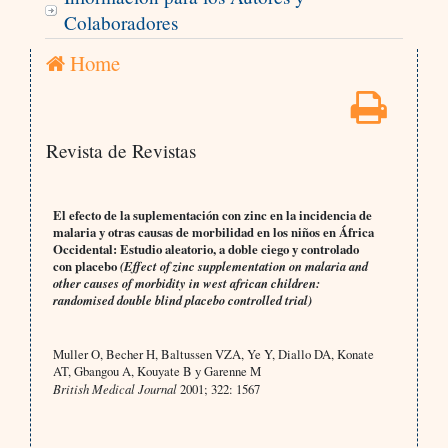
Colaboradores
Home
Revista de Revistas
El efecto de la suplementación con zinc en la incidencia de
malaria y otras causas de morbilidad en los niños en África
Occidental: Estudio aleatorio, a doble ciego y controlado
con placebo
(Effect of zinc supplementation on malaria and
other causes of morbidity in west african children:
randomised double blind placebo controlled trial)
Muller O, Becher H, Baltussen VZA, Ye Y, Diallo DA, Konate
AT, Gbangou A, Kouyate B y Garenne M
British Medical Journal
2001; 322: 1567