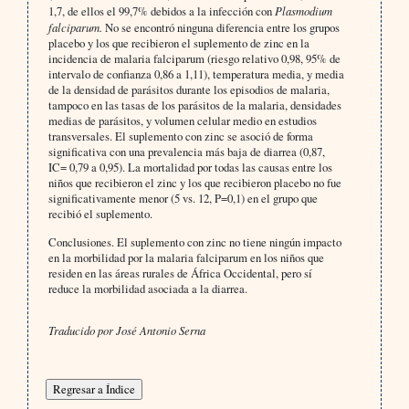
1,7, de ellos el 99,7% debidos a la infección con
Plasmodium
falciparum.
No se encontró ninguna diferencia entre los grupos
placebo y los que recibieron el suplemento de zinc en la
incidencia de malaria falciparum (riesgo relativo 0,98, 95% de
intervalo de confianza 0,86 a 1,11), temperatura media, y media
de la densidad de parásitos durante los episodios de malaria,
tampoco en las tasas de los parásitos de la malaria, densidades
medias de parásitos, y volumen celular medio en estudios
transversales. El suplemento con zinc se asoció de forma
significativa con una prevalencia más baja de diarrea (0,87,
IC= 0,79 a 0,95). La mortalidad por todas las causas entre los
niños que recibieron el zinc y los que recibieron placebo no fue
significativamente menor (5 vs. 12, P=0,1) en el grupo que
recibió el suplemento.
Conclusiones. El suplemento con zinc no tiene ningún impacto
en la morbilidad por la malaria falciparum en los niños que
residen en las áreas rurales de África Occidental, pero sí
reduce la morbilidad asociada a la diarrea.
Traducido por José Antonio Serna