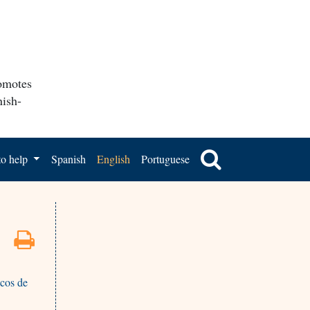
romotes
nish-
o help
Spanish
English
Portuguese
acos de