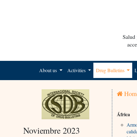
Salud 
acce
About us
Activities
Drug Bulletins
L
Hom
África
Armon
Noviembre 2023
calid