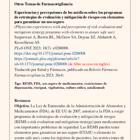
Otros Temas de Farmacovigilancia
Experiencias y percepciones de los médicos sobre los programas
de estrategias de evaluación y mitigación de riesgos con elementos
para garantizar un uso seguro
(Physician experiences with and perceptions of risk evaluation and
mitigation strategy programs with elements to assure safe use)
Sarpatwari A, Brown BL, McGraw SA, Dejene SZ, Abdurrob A,
Kesselheim AS
PLoS ONE
2023; 18(7): e0288008.
https://doi.org/10.1371/journal.pone.0288008
https://journals.plos.org/plosone/article?
id=10.1371/journal.pone.0288008
(de libre acceso en inglés)
Traducido por Salud y Fármacos, publicado en
Boletín Fármacos:
Farmacovigilancia
2023; 26(4)
Tags: REMS, FDA, uso seguro de medicamentos, restricciones de
dispensación, riociguat, vigabatrina, oxibato sódico, natalizumab
Resumen
Objetivo.
La Ley de Enmiendas de la Administración de Alimentos y
Medicamentos (FDA), de EE UU de 2007, autorizó a la FDA a exigir
programas de estrategias de evaluación y mitigación de riesgos
(REMS o risk evaluation and mitigation strategy) para medicamentos
con importantes problemas de seguridad. Las REMS pueden tener
elementos para garantizar un uso seguro (ETASU o elements to
assure safe use), como los registros de pacientes, las restricciones de