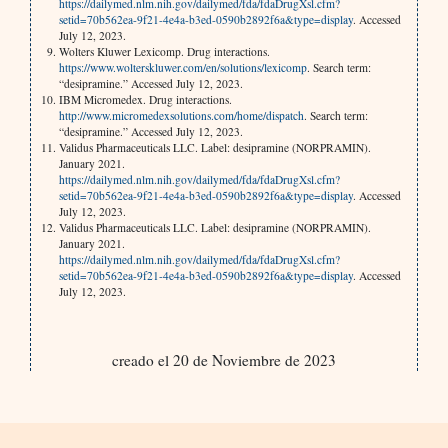
https://dailymed.nlm.nih.gov/dailymed/fda/fdaDrugXsl.cfm?
setid=70b562ea-9f21-4e4a-b3ed-0590b2892f6a&type=display
. Accessed
July 12, 2023.
Wolters Kluwer Lexicomp. Drug interactions.
https://www.wolterskluwer.com/en/solutions/lexicomp
. Search term:
“desipramine.” Accessed July 12, 2023.
IBM Micromedex. Drug interactions.
http://www.micromedexsolutions.com/home/dispatch
. Search term:
“desipramine.” Accessed July 12, 2023.
Validus Pharmaceuticals LLC. Label: desipramine (NORPRAMIN).
January 2021.
https://dailymed.nlm.nih.gov/dailymed/fda/fdaDrugXsl.cfm?
setid=70b562ea-9f21-4e4a-b3ed-0590b2892f6a&type=display
. Accessed
July 12, 2023.
Validus Pharmaceuticals LLC. Label: desipramine (NORPRAMIN).
January 2021.
https://dailymed.nlm.nih.gov/dailymed/fda/fdaDrugXsl.cfm?
setid=70b562ea-9f21-4e4a-b3ed-0590b2892f6a&type=display
. Accessed
July 12, 2023.
creado el 20 de Noviembre de 2023