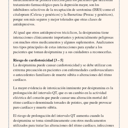
tratamiento farmacológico para la depresión mayor, son los
inhibidores selectivos de la recaptación de serotonina (ISRS) como el
citalopram (Celexa y genéricos) y la fluoxetina (Prozac y genéricos),
porque son más seguros y mejor tolerados que otras clases de
antidepresivos.
Al igual que otros antidepresivos tricíclicos, la desipramina tiene
interacciones clínicamente importantes y potencialmente peligrosas
con muchos otros medicamentos y algunos suplementos. Analizamos
tres tipos principales de estas interacciones para ayudar a los
pacientes que toman desipramina y a sus cuidadores a reconocerlas.
Riesgo de cardiotoxicidad [3 – 5]
La desipramina puede causar cardiotoxicidad y se debe utilizar con
extrema precaución en pacientes con enfermedades cardiovasculares
o antecedentes familiares de muerte súbita o alteraciones del ritmo
cardíaco.
La mayor evidencia de intoxicación inminente por desipramina es la
prolongación del intervalo QT, que es un cambio en la actividad
eléctrica del corazón que puede causar una alteración mortal del
ritmo cardíaco denominada torsades de pointes, que puede provocar
paro cardíaco y muerte súbita.
El riesgo de prolongación del intervalo QT aumenta cuando la
desipramina se toma simultáneamente con otros medicamentos
utilizados para tratar las alteraciones del ritmo cardíaco, infecciones