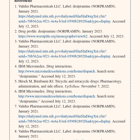
Referencias
Validus Pharmaceuticals LLC. Label: desipramine (NORPRAMIN).
January 2021.
https://dailymed.nlm.nih.gov/dailymed/fda/fdaDrugXsl.cfm?
setid=70b562ea-9f21-4e4a-b3ed-0590b2892f6a&type=display
. Accessed
July 12, 2023.
Drug profile: desipramine (NORPRAMIN). January 2023.
https://www.worstpills.org/monographs/view/62
. Accessed July 12, 2023.
Validus Pharmaceuticals LLC. Label: desipramine (NORPRAMIN).
January 2021.
https://dailymed.nlm.nih.gov/dailymed/fda/fdaDrugXsl.cfm?
setid=70b562ea-9f21-4e4a-b3ed-0590b2892f6a&type=display
. Accessed
July 12, 2023.
IBM Micromedex. Drug interactions.
http://www.micromedexsolutions.com/home/dispatch
. Search term:
“desipramine.” Accessed July 12, 2023.
Hirsch M, Birnbaum RJ. Tricyclic and tetracyclic drugs: Pharmacology,
administration, and side effects.
UpToDate.
November 7, 2022.
IBM Micromedex. Drug interactions.
http://www.micromedexsolutions.com/home/dispatch
. Search term:
“desipramine.” Accessed July 12, 2023.
Validus Pharmaceuticals LLC. Label: desipramine (NORPRAMIN).
January 2021.
https://dailymed.nlm.nih.gov/dailymed/fda/fdaDrugXsl.cfm?
setid=70b562ea-9f21-4e4a-b3ed-0590b2892f6a&type=display
. Accessed
July 12, 2023.
Validus Pharmaceuticals LLC. Label: desipramine (NORPRAMIN).
January 2021.