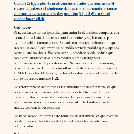
Cuadro 2: Ejemplos de medicamentos orales que aumentan el
riesgo de padecer el síndrome de la serotonina cuando se toman
concomitantemente con la desipramina [10, 11] (Para ver el
cuadro hacer click)
Qué hacer
Si necesita tomar desipramina para tratar la depresión, comparta con
su médico la lista de todos sus medicamentos y suplementos para
evitar posibles interacciones. Si está tomando un medicamento que
interactúa con la desipramina, su médico puede pedirle que suspenda
o que ajuste las dosis. Por otra parte, su médico puede pedirle que
tome otro antidepresivo u otro medicamento en lugar del
medicamento con el que interactúa. No tome desipramina ni ningún
otro antidepresivo tricíclico simultáneamente con los inhibidores de
la MAO, o en los 14 días siguientes a la interrupción del tratamiento
con estos medicamentos [12].
No interrumpa bruscamente el tratamiento con desipramina, ya que
podría provocarle síntomas de abstinencia (incluyendo dolor de
cabeza, malestar general y náuseas). Tenga en cuenta que otros
medicamentos no mencionados en este artículo también pueden
interactuar con la desipramina.
No beba alcohol mientras esté tomando desipramina, ya que hacerlo
puede aumentar los efectos del alcohol y los efectos adversos
relacionados.