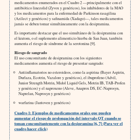
medicamentos enumerados en el Cuadro 2 —principalmente con el
antibiótico linezolid (Zyvox y genéricos), los inhibidores de la MAO
y los medicamentos para la enfermedad de Parkinson rasagilina
(Azilect y genéricos) y safinamida (Xadago)—, tales medicamentos
jamás se deben tomar simultáneamente con la desipramina.
Es importante destacar que el uso simultáneo de la desipramina con
el kratom, o el suplemento alimenticio hierba de San Juan, también
aumenta el riesgo de síndrome de la serotonina [9].
Riesgo de sangrado
El uso concomitante de desipramina con los siguientes
medicamentos aumenta el riesgo de presentar sangrado:
Antiinflamatorios no esteroideos, como la aspirina (Bayer Aspirin,
Durlaza, Ecotrin, Vazalore y genéricos), el ibuprofeno (Advil,
Junior Strength Motrin, Midol Liquid Gels, Motrin IB, TAB-Profen
y genéricos) y el naproxeno (Aleve, Anaprox DS, EC-Naprosyn,
Naprelan, Naprosyn y genéricos)
warfarina (Jantoven y genéricos)
Cuadro 1: Ejemplos de medicamentos orales que pueden
aumentar el riesgo de prolongación del intervalo QT cuando se
toman concomitantemente con la desipramina [6, 7] (Para ver el
cuadro hacer click)