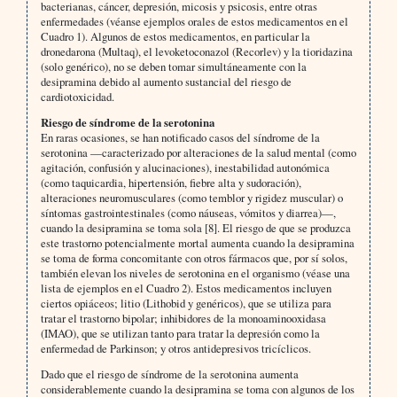
bacterianas, cáncer, depresión, micosis y psicosis, entre otras
enfermedades (véanse ejemplos orales de estos medicamentos en el
Cuadro 1). Algunos de estos medicamentos, en particular la
dronedarona (Multaq), el levoketoconazol (Recorlev) y la tioridazina
(solo genérico), no se deben tomar simultáneamente con la
desipramina debido al aumento sustancial del riesgo de
cardiotoxicidad.
Riesgo de síndrome de la serotonina
En raras ocasiones, se han notificado casos del síndrome de la
serotonina —caracterizado por alteraciones de la salud mental (como
agitación, confusión y alucinaciones), inestabilidad autonómica
(como taquicardia, hipertensión, fiebre alta y sudoración),
alteraciones neuromusculares (como temblor y rigidez muscular) o
síntomas gastrointestinales (como náuseas, vómitos y diarrea)—,
cuando la desipramina se toma sola [8]. El riesgo de que se produzca
este trastorno potencialmente mortal aumenta cuando la desipramina
se toma de forma concomitante con otros fármacos que, por sí solos,
también elevan los niveles de serotonina en el organismo (véase una
lista de ejemplos en el Cuadro 2). Estos medicamentos incluyen
ciertos opiáceos; litio (Lithobid y genéricos), que se utiliza para
tratar el trastorno bipolar; inhibidores de la monoaminooxidasa
(IMAO), que se utilizan tanto para tratar la depresión como la
enfermedad de Parkinson; y otros antidepresivos tricíclicos.
Dado que el riesgo de síndrome de la serotonina aumenta
considerablemente cuando la desipramina se toma con algunos de los