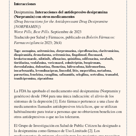
Interacciones
Desipramina.
Interacciones del antidepresivo desipramina
(Norpramin) con otros medicamentos
(Drug Interactions for the Antidepressant Drug Desipramine
[NORPRAMIN])
Worst Pills, Best Pills.
Septiembre de 2023
Traducido por Salud y Fármacos, publicado en
Boletín Fármacos:
Farmacovigilancia
2023; 26(4)
Tags: asenapina, azitromicina, clorpromazina, ciprofloxacina, claritromicina,
disopiramida, dronedarona, eritromicina, fingolimod, fluconazol,
levoketoconazole, nilotinib, ofloxacino, quinidina, solifenacina, sorafenib,
tioridazina, venlafaxina, voriconazol, zolmitriptán, buspironam,
desvenlafaxina, duloxetina, fluoxetina, hidrocodona, hidromorfona,
isocarboxazida, levomilnacipran, linezolid, litio, meperidina, metadona,
paroxetina, fenelzina, rasagilina, safinamida, selegilina, sertralina, tramadol,
tranilcipromina, ziprasidona
La FDA ha aprobado el medicamento oral desipramina (Norpramin y
genéricos) desde 1964 para una única indicación: el alivio de los
síntomas de la depresión [1]. Este fármaco pertenece a una clase de
medicamentos llamados antidepresivos tricíclicos, que se utilizan
habitualmente para tratar a personas que no obtuvieron beneficios con
otros antidepresivos o que no los toleraron.
El Grupo de Investigación en Salud de Public Citizen ha designado a
la desipramina como fármaco de Uso Limitado [2]. Los
medicamentos de primera elección para los pacientes que necesitan