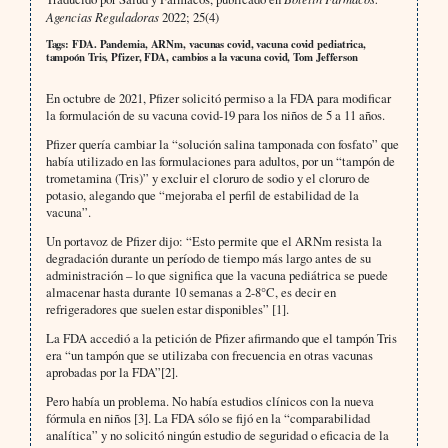
Agencias Reguladoras
2022; 25(4)
Tags: FDA. Pandemia, ARNm, vacunas covid, vacuna covid pediatrica,
tampoón Tris, Pfizer, FDA, cambios a la vacuna covid, Tom Jefferson
En octubre de 2021, Pfizer solicitó permiso a la FDA para modificar
la formulación de su vacuna covid-19 para los niños de 5 a 11 años.
Pfizer quería cambiar la “solución salina tamponada con fosfato” que
había utilizado en las formulaciones para adultos, por un “tampón de
trometamina (Tris)” y excluir el cloruro de sodio y el cloruro de
potasio, alegando que “mejoraba el perfil de estabilidad de la
vacuna”.
Un portavoz de Pfizer dijo: “Esto permite que el ARNm resista la
degradación durante un período de tiempo más largo antes de su
administración – lo que significa que la vacuna pediátrica se puede
almacenar hasta durante 10 semanas a 2-8°C, es decir en
refrigeradores que suelen estar disponibles” [1].
La FDA accedió a la petición de Pfizer afirmando que el tampón Tris
era “un tampón que se utilizaba con frecuencia en otras vacunas
aprobadas por la FDA”[2].
Pero había un problema. No había estudios clínicos con la nueva
fórmula en niños [3]. La FDA sólo se fijó en la “comparabilidad
analítica” y no solicitó ningún estudio de seguridad o eficacia de la