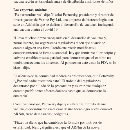
vacuna recién re formulada antes de distribuirla a millones de niños.
Los expertos, atónitos
“Es extraordinario”, dijo Nikolai Petrovsky, presidente y director de
investigación de Vaxine Pty Ltd, una empresa de biotecnología con
sede en Adelaida que se dedica al desarrollo de vacunas, incluyendo
una vacuna contra el covid-19.
“Llevo mucho tiempo trabajando en el desarrollo de vacunas y,
normalmente, los organismos reguladores dicen que cuando se
cambia algo en una formulación que puede modificar su
comportamiento de forma sustancial, hay que remitirse al principio y
volver a establecer su seguridad, para demostrar que el cambio no
tendrá consecuencias adversas. Al parecer, en este caso, la FDA no lo
hizo”, dijo.
El silencio de la comunidad médica es ensordecedor, dijo Petrovsky.
“¿Por qué nadie cuestiona esto? El trabajo del regulador es
decantarse por el lado de la precaución y asumir que cualquier
cambio podría tener efectos dañinos hasta que se demuestre lo
contrario”.
Como vacunólogo, Petrovsky dijo que alterar la fórmula de una
vacuna, especialmente en el caso de una tecnología nueva como el
ARNm, tiene demasiadas incógnitas.
“Pfizer ha dicho que ha cambiado la fórmula por motivos de
estabilidad; bien, ¿significa eso que el ARNm de la nueva