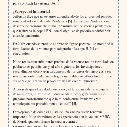
para combatir la variante BA.1.
¿Se repetirá la historia?
Jefferson dice que no estamos aprendiendo de los errores del pasado,
señalando el escándalo de Pandemrix [5]. La vacuna Pandemrix se
desarrolló inicialmente como un “simulacro” de vacuna pandémica
que utilizaba la cepa H5N1 con el objetivo de poderla modificar en
caso de pandemia.
En 2009, cuando se produjo el brote de “gripe porcina”, se modificó la
formulación de la vacuna para adaptarla a la cepa H1N1 en
circulación.
No se realizaron suficientes pruebas de la vacuna recién formulada en
poblaciones pediátricas y, al año siguiente, los investigadores
escandinavos observaron un aumento de los casos de narcolepsia en
niños, una enfermedad neurológica incurable que altera los ciclos de
sueño y vigilia y puede provocar falta de control muscular.
A pesar de que el regulador europeo y el fabricante de la vacuna lo
desmintieron, múltiples estudios académicos y gubernamentales
juzgaron posteriormente que la relación entre Pandemrix y la
narcolepsia era probablemente “causal” [5].
Otro ejemplo de cómo el ajuste de una vacuna puede tener un
impacto clínico dramático, es la experiencia con la vacuna MMRV
de Merck, que combinaba la vacuna contra el
sarampión/paperas/rubéola con la vacuna contra la varicela.