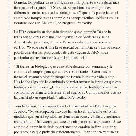
formulación pediátrica estabilizada es más potente o va a durar más
tiempo en el organismo? Si es así, se podrían observar grandes
diferencias en los resultados biológicos. ¿Y qué más puede hacer el
cambio de tampón a esas complejas nanopartículas lipídicas en las
formulaciones de ARNm?”, se pregunta Petrovsky.
La FDA defendió su decisión diciendo que el tampón Tris se ha
utilizado en otras vacunas (incluyendo la de Moderna) y se ha
demostrado que es seguro, pero Petrovsky dice que eso no tiene
sentido. “Nadie cuestiona la seguridad del tampón; se trata de cómo
podría cambiar las propiedades de esta vacuna de ARNm, en
particular en sus nanopartículas lipídicas”, dijo.
“Si tienes un biológico que es estable durante dos semanas, y le
cambias el tampón para que sea estable durante 10 semanas, no
tienes el mismo biológico porque no tienen la misma vida media.
Has hecho algo que ha cambiado completamente la forma en que este
biológico se comporta. ¿Cómo sabemos que ese biológico no se va a
comportar de manera diferente en el cuerpo? ¿Cómo sabemos que no
ha cambiado su seguridad?”, añadió Petrovsky.
Tom Jefferson, tutor asociado de la Universidad de Oxford, está de
acuerdo. “No es aceptable. Lo que ha hecho el fabricante es tomar
medidas que, en mi opinión, no tienen una base científica y acarrean
un reto ético. Una vacuna se hace en cubas como una gran sopa. Si se
cambia el tampón de fosfato, entonces se cambia la formulación y,
por tanto, hay que probarla suficientemente. Fabricar una vacuna es