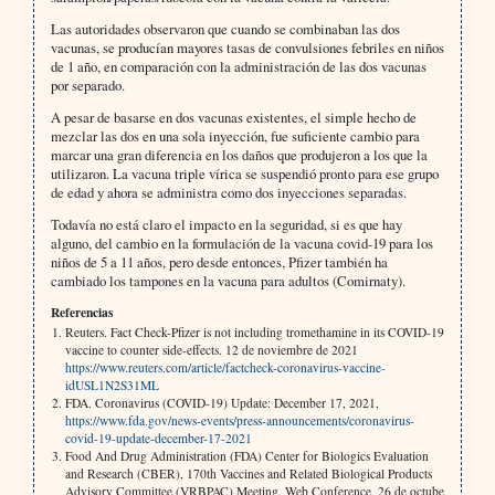
Las autoridades observaron que cuando se combinaban las dos
vacunas, se producían mayores tasas de convulsiones febriles en niños
de 1 año, en comparación con la administración de las dos vacunas
por separado.
A pesar de basarse en dos vacunas existentes, el simple hecho de
mezclar las dos en una sola inyección, fue suficiente cambio para
marcar una gran diferencia en los daños que produjeron a los que la
utilizaron. La vacuna triple vírica se suspendió pronto para ese grupo
de edad y ahora se administra como dos inyecciones separadas.
Todavía no está claro el impacto en la seguridad, si es que hay
alguno, del cambio en la formulación de la vacuna covid-19 para los
niños de 5 a 11 años, pero desde entonces, Pfizer también ha
cambiado los tampones en la vacuna para adultos (Comirnaty).
Referencias
Reuters. Fact Check-Pfizer is not including tromethamine in its COVID-19
vaccine to counter side-effects. 12 de noviembre de 2021
https://www.reuters.com/article/factcheck-coronavirus-vaccine-
idUSL1N2S31ML
FDA. Coronavirus (COVID-19) Update: December 17, 2021,
https://www.fda.gov/news-events/press-announcements/coronavirus-
covid-19-update-december-17-2021
Food And Drug Administration (FDA) Center for Biologics Evaluation
and Research (CBER), 170th Vaccines and Related Biological Products
Advisory Committee (VRBPAC) Meeting. Web Conference, 26 de octube