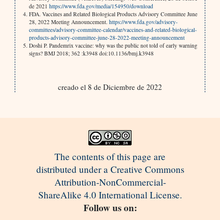
de 2021
https://www.fda.gov/media/154950/download
FDA. Vaccines and Related Biological Products Advisory Committee June
28, 2022 Meeting Announcement.
https://www.fda.gov/advisory-
committees/advisory-committee-calendar/vaccines-and-related-biological-
products-advisory-committee-june-28-2022-meeting-announcement
Doshi P. Pandemrix vaccine: why was the public not told of early warning
signs? BMJ 2018; 362 :k3948 doi:10.1136/bmj.k3948
creado el 8 de Diciembre de 2022
The contents of this page are
distributed under a Creative Commons
Attribution-NonCommercial-
ShareAlike 4.0 International License.
Follow us on: