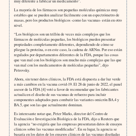
muy diferente a fabricar un medicamento”.
La mayoría de los fármacos son pequeñas moléculas químicas muy
estables que se pueden analizar fácilmente con un espectrómetro de
masas, pero los productos biológicos -como las vacunas- están en otro
nivel.
“Los biológicos son un trillón de veces más complejos que los
fármacos de moléculas pequeñas, los biológicos pueden presentar
propiedades completamente diferentes, dependiendo de cómo se
pliegue la proteína, o en este caso, la cadena de ARNm. Por eso están
regulados por departamentos diferentes de la FDA, porque las cosas
que van mal con los biológicos son mucho más complejas que las que
van mal con los medicamentos de moléculas pequeñas”, dijo
Petrovsky.
Ahora, sin tener datos clínicos, la FDA está dispuesta a dar luz verde
a más cambios en la vacuna covid-19. El 28 de junio de 2022, el panel
asesor de la FDA [4] votó a favor de recomendar que los fabricantes
actualicen el diseño de sus vacunas de refuerzo para incluir
componentes adaptados para combatir las variantes omicrón BA.4 y
BA.5, que son las que actualmente dominan.
Es interesante notar que, Peter Marks, director del Centro de
Evaluación e Investigación Biológica de la FDA, dijo a Reuters que
la agencia “no exigiría que las empresas presentaran datos de ensayos
clínicos sobre las vacunas modificadas”. En su lugar, la agencia se
basaría en los datos de los ensayos clínicos de las vacunas diseñadas