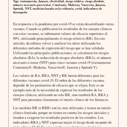
Tags: tozinamerán, Janssen, efectividad, riesgo relativo, riesgo absoluto,
número necesario para tratar, Comirnaty, Moderna, Vaxzevria, Janssen,
Sputnik, NNT, medicina basada en la evidencia, covid, indicadores de
desempeño
En respuesta a la pandemia por covid-19 se están desarrollando varias
vacunas. Cuando se publicaron los resultados de los ensayos clínicos
con estas vacunas, se informaron valores de eficacia superiores al
90%, utilizando principalmente el riesgo relativo (RR). En este
artículo, decidimos volver a analizar los datos utilizando los
diferentes métodos de expresión del riesgo que se han validado.
Utilizando las principales publicaciones, se calcularon los riesgos
absolutos (RA), la reducción de riesgos absolutos (RRA), el número
necesario a tratar (NNT) para cinco vacunas covid-19 (tozinameran
Comirnaty®, Moderna, Vaxzevria®, Janssen y Sputnik V).
Los valores de RA, RRA, NNT y RR fueron diferentes para las
diferentes vacunas covid-19. El orden de las diferentes vacunas
depende de los parámetros de eficacia que se elijan. Este es un
ejemplo más de la necesidad de expresar los resultados de los
ensayos clínicos, utilizando no solo RR, sino también RA, RRA y
NNT para presentar claramente el interés clínico de los fármacos.
Las medidas RR (o RRR) son las más utilizadas y tienen un interés
clínico limitado, porque no tienen en cuenta los riesgos iniciales y
tienden a exagerar los resultados positivos de los estudios. Los
indicadores RRA y NNT expresan mejor el riesgo desde un punto de
vista clínico [7, 8]. En este estudio, no calculamos el número