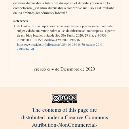
estamos dispuestos a tolerar el dopaje en el deporte y menos en la
competición, ¿estamos dispuestos a tolerarlo e incluso a estimularlo
en los ámbitos académico y laboral?
Referencia
de Castro, Bruno. Aprimoramento cognitivo e a produção de modos de
subjetividade: un estudo sobre o uso de substâncias “nootropicas” a partir
de um blog brasileiro Saude Soc São Paulo, 2020; 29 (1): e190936,
2020: DOI: 10.1590/S0104~12902020190936.
https://www.scielo.br/pdf/sausoc/v29n1/1984-0470-sausoc-29-01-
e190936.pdf
creado el 4 de Diciembre de 2020
The contents of this page are
distributed under a Creative Commons
Attribution-NonCommercial-