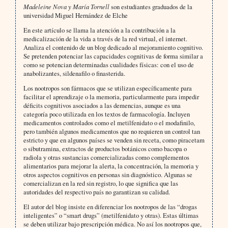
Madeleine Nova y María Tornell
son estudiantes graduados de la
universidad Miguel Hernández de Elche
En este artículo se llama la atención a la contribución a la
medicalización de la vida a través de la red virtual, el internet.
Analiza el contenido de un blog dedicado al mejoramiento cognitivo.
Se pretenden potenciar las capacidades cognitivas de forma similar a
como se potencian determinadas cualidades físicas: con el uso de
anabolizantes, sildenafilo o finasterida.
Los nootropos son fármacos que se utilizan específicamente para
facilitar el aprendizaje o la memoria, particularmente para impedir
déficits cognitivos asociados a las demencias, aunque es una
categoría poco utilizada en los textos de farmacología. Incluyen
medicamentos controlados como el metilfenidato o el modafinilo,
pero también algunos medicamentos que no requieren un control tan
estricto y que en algunos países se venden sin receta, como piracetam
o sibutramina, extractos de productos botánicos como bacopa o
radiola y otras sustancias comercializadas como complementos
alimentarios para mejorar la alerta, la concentración, la memoria y
otros aspectos cognitivos en personas sin diagnóstico. Algunas se
comercializan en la red sin registro, lo que significa que las
autoridades del respectivo país no garantizan su calidad.
El autor del blog insiste en diferenciar los nootropos de las “drogas
inteligentes” o “smart drugs” (metilfenidato y otras). Estas últimas
se deben utilizar bajo prescripción médica. No así los nootropos que,