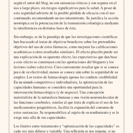
según el autor del blog, no son sustancias tóxicas y son seguras en el
uso a largo plazo, sin riesgos significativos para la salud. A pesar de
esta seguridad advierte de la posible pérdida de eficacia con el uso
continuado, recomendando un uso intermitente. Se justifica la acción
nootrópica en la potenciación de la transmisión colinérgica mediante
la interferencia en distintas fases de ésta.
Sin embargo, se da la paradoja de que las investigaciones científicas
han fracasado al tratar de objetivar beneficios sobre los pretendidos
objetivos del uso de estos fármacos, como mejorar las calificaciones
académicas u otros resultados similares. El efecto placebo puede ser
una explicación de su aparente efecto, las expectativas que dan base
a este efecto se construyen con las aportaciones del bloguero y los
lectores (saber colectivo). Creo conveniente resaltar que si se conoce
poco de su efectividad, menos se conoce aún sobre la seguridad de su
empleo. Los textos de farmacología apenas les confiere credibilidad.
En un mundo competitivo e individualista, la optimización de las
capacidades humanas se considera una oportunidad para la
intervención farmacológica (y de negocio). Una concepción
materialista de la naturaleza humana y una visión neuromolecular de
las funciones cerebrales, similar al que trata de explicar el uso de los
medicamentos psiquiátricos, facilita la expansión del consumo de
estas sustancias. Se responsabiliza al sujeto de su rendimiento y se le
exige más allá de sus capacidades.
Los límites entre tratamiento y “optimización de las capacidades” es
cada vez más difusos y variable. Una reflexión se nos impone, si no