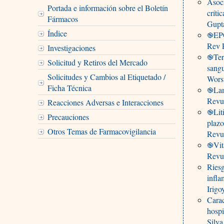
Asoci
Portada e información sobre el Boletín
crít
Fármacos
Gupt
Índice
֎EPOC
Rev P
Investigaciones
֎Tera
Solicitud y Retiros del Mercado
sang
Solicitudes y Cambios al Etiquetado /
Worst
Ficha Técnica
֎Lamo
Revu
Reacciones Adversas e Interacciones
֎Liti
Precauciones
plaz
Otros Temas de Farmacovigilancia
Revu
֎Vita
Revu
Riesg
infla
Irig
Carac
hospi
Silv