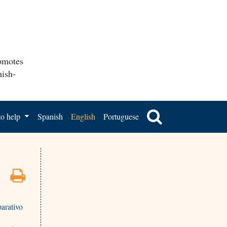
romotes
nish-
o help
Spanish
English
Portuguese
arativo