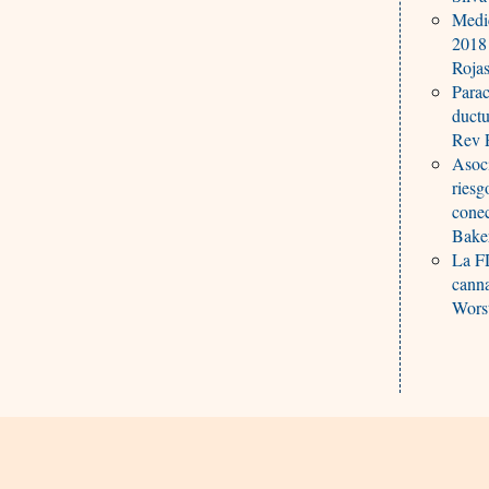
Medic
2018
Roja
Parac
ductu
Rev P
Asoci
riesg
conec
Bake
La F
canna
Worst