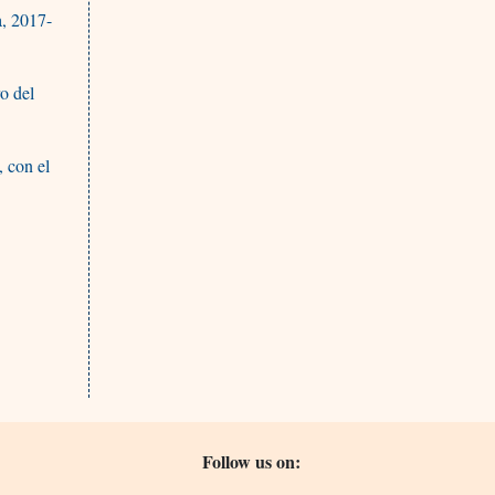
a, 2017-
ro del
, con el
Follow us on: