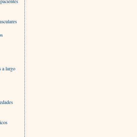
 pacientes
asculares
os
s a largo
medades
icos