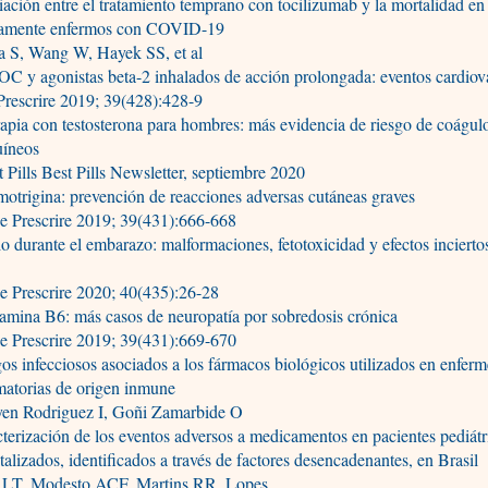
ación entre el tratamiento temprano con tocilizumab y la mortalidad en
icamente enfermos con COVID-19
a S, Wang W, Hayek SS, et al
 y agonistas beta-2 inhalados de acción prolongada: eventos cardiov
rescrire 2019; 39(428):428-9
pia con testosterona para hombres: más evidencia de riesgo de coágul
uíneos
 Pills Best Pills Newsletter, septiembre 2020
trigina: prevención de reacciones adversas cutáneas graves
e Prescrire 2019; 39(431):666-668
o durante el embarazo: malformaciones, fetotoxicidad y efectos incierto
o
e Prescrire 2020; 40(435):26-28
mina B6: más casos de neuropatía por sobredosis crónica
e Prescrire 2019; 39(431):669-670
os infecciosos asociados a los fármacos biológicos utilizados en enfer
matorias de origen inmune
oyen Rodriguez I, Goñi Zamarbide O
terización de los eventos adversos a medicamentos en pacientes pediátr
talizados, identificados a través de factores desencadenantes, en Brasil
a LT, Modesto ACF, Martins RR, Lopes