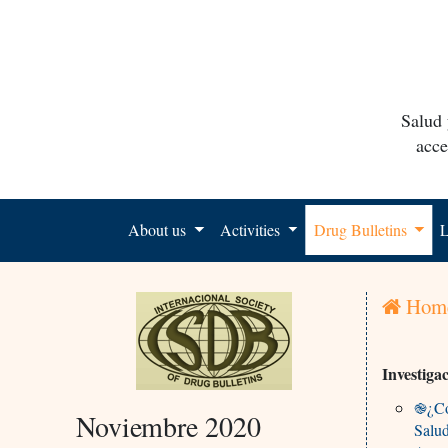
Salud 
acce
About us
Activities
Drug Bulletins
L
Hom
Investiga
֎¿Có
Noviembre 2020
Salu