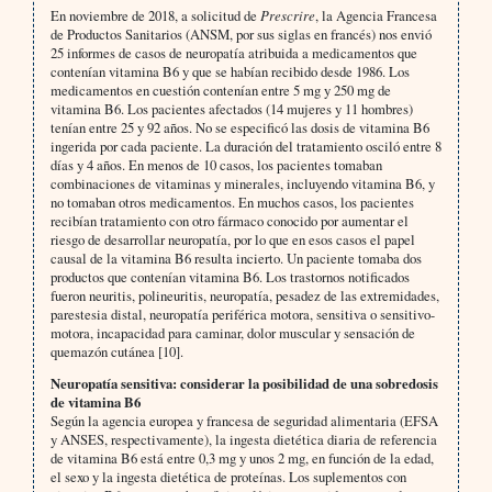
En noviembre de 2018, a solicitud de
Prescrire
, la Agencia Francesa
de Productos Sanitarios (ANSM, por sus siglas en francés) nos envió
25 informes de casos de neuropatía atribuida a medicamentos que
contenían vitamina B6 y que se habían recibido desde 1986. Los
medicamentos en cuestión contenían entre 5 mg y 250 mg de
vitamina B6. Los pacientes afectados (14 mujeres y 11 hombres)
tenían entre 25 y 92 años. No se especificó las dosis de vitamina B6
ingerida por cada paciente. La duración del tratamiento osciló entre 8
días y 4 años. En menos de 10 casos, los pacientes tomaban
combinaciones de vitaminas y minerales, incluyendo vitamina B6, y
no tomaban otros medicamentos. En muchos casos, los pacientes
recibían tratamiento con otro fármaco conocido por aumentar el
riesgo de desarrollar neuropatía, por lo que en esos casos el papel
causal de la vitamina B6 resulta incierto. Un paciente tomaba dos
productos que contenían vitamina B6. Los trastornos notificados
fueron neuritis, polineuritis, neuropatía, pesadez de las extremidades,
parestesia distal, neuropatía periférica motora, sensitiva o sensitivo-
motora, incapacidad para caminar, dolor muscular y sensación de
quemazón cutánea [10].
Neuropatía sensitiva: considerar la posibilidad de una sobredosis
de vitamina B6
Según la agencia europea y francesa de seguridad alimentaria (EFSA
y ANSES, respectivamente), la ingesta dietética diaria de referencia
de vitamina B6 está entre 0,3 mg y unos 2 mg, en función de la edad,
el sexo y la ingesta dietética de proteínas. Los suplementos con