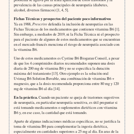
prevalencia de las causas principales de neuropatía (diabetes,
alcohol, diversos fármacos) [1, 4, 5].
Fichas Técnicas y prospectos del paciente poco informativos
Ya en 1988,
Prescrire
defendía la inclusión de neuropatías en las
Fichas Técnicas de los medicamentos que contienen vitamina B6 [1].
Sin embargo, a mediados de 2019, ni la Ficha Técnica ni el prospecto
para el paciente de algunos de estos medicamentos que se encuentran
en el mercado francés menciona el riesgo de neuropatía asociado con
la vitamina B6.
Uno de estos medicamentos es Cystine B6 Biogaran Conseil, a pesar
de que los 4 comprimidos diarios recomendados suponen una dosis
diaria de 200 mg de vitamina B6 y no se especifica la duración
máxima del tratamiento [13]. Otro ejemplo es la solución oral
Uvimag B6 Solution Buvable, una combinación de vitamina B6 +
magnesio, que a la dosis recomendada proporciona entre 80 mg y 120
mg de vitamina B6 al día [14].
En la práctica.
Cuando un paciente se queja de trastornos sugestivos
de neuropatía, en particular neuropatía sensitiva, es útil preguntar si
está tomando medicamentos o suplementos dietéticos con vitamina
B6 y, en ese caso, la cantidad que está tomando.
Aparte de algunas indicaciones médicas específicas, no se justifica la
toma de vitamina B6 para complementar la ingesta dietética,
especialmente en cantidades superiores a 25 mg al día. En aras de la