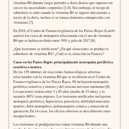
vitamina B6 durante largos períodos a dosis diarias que superan con
creces las necesidades corporales [1-6]. Sin embargo, el riesgo de
sobredosis es nulo cuando la vitamina B6 se ingiere únicamente a
través de la dieta, incluso si se toman alimentos enriquecidos con
vitaminas [7].
En 2018, el Centro de Farmacovigilancia de los Países Bajos (Lareb)
analizó los casos de neuropatía relacionada con el uso de vitamina
B6 que se habían recibido entre 1991 y julio de 2017 [8].
¿Qué trastornos se notificaron? ¿En qué situaciones se produjo la
sobredosis de vitamina B6? ¿Cuál es la situación en Francia?
Casos en los Países Bajos: principalmente neuropatía periférica
sensitiva o motora
De los 139 informes de reacciones farmacológicas adversas
relacionados con la vitamina B6 que se recibieron en el Centro de
Farmacovigilancia de los Países Bajos, 90 incluyeron neuropatía
periférica sensitiva y motora y del sistema nervioso autónomo [8].
Los pacientes tenían entre 3 y 85 años (media de 53 años), y la
mayoría (80%) eran mujeres. Los trastornos notificados incluyeron
neuropatía periférica, hipoestesia, parestesia, debilidad muscular,
neuritis, dolor neuropático, polineuropatía crónica y sensación de
quemazón. En 14 casos, los efectos adversos se describieron como
incapacitantes.
Los trastornos se produjeron tras tomar vitamina B6 durante una
media de dos años y en ocho casos durante menos de dos meses. En