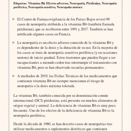
Etiquetas: Vitamina B6, Efectos adversos, Neuropatía, Piridoxina, Neuropatía
periferica, Neuropatía sensitiva, Neuropatía motora
El Centro de Farmacovigilancia de los Países Bajos revisó 90
casos de neuropatía atribuida a la vitamina B6 (también llamada
piridoxina), que se recibieron entre 1991 y 2017. También se han
notificado algunos casos en Francia.
La neuropatía es un efecto adverso conocido de la vitamina B6 y
es dependiente de la dosis y la duración de su uso. En la mayoría de
los casos se trata de neuropatía sensitiva periférica (y en ocasiones
motora) de inicio gradual. Estos trastornos que pueden llegar a ser
incapacitantes a menudo ceden tras interrumpir el tratamiento con
vitamina B6, pero se han observado secuelas permanentes.
A mediados de 2019, las Fichas Técnicas de los medicamentos que
contienen vitamina B6 no siempre mencionan el riesgo de
neuropatía o la dosis máxima tolerada.
La vitamina B6, también conocida por su denominación común
internacional (DCI) piridoxina, está presente en muchos alimentos de
origen vegetal y animal. La deficiencia de vitamina B6 es muy poco
frecuente. Uno de los efectos de la deficiencia de vitamina B6 es la
neuropatía periférica.
Desde la década de 1980, se han descrito casos de neuropatías tras
utilizar medicamentos o suplementos dietéticos que contienen