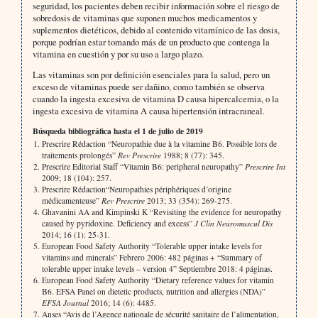
seguridad, los pacientes deben recibir información sobre el riesgo de
sobredosis de vitaminas que suponen muchos medicamentos y
suplementos dietéticos, debido al contenido vitamínico de las dosis,
porque podrían estar tomando más de un producto que contenga la
vitamina en cuestión y por su uso a largo plazo.
Las vitaminas son por definición esenciales para la salud, pero un
exceso de vitaminas puede ser dañino, como también se observa
cuando la ingesta excesiva de vitamina D causa hipercalcemia, o la
ingesta excesiva de vitamina A causa hipertensión intracraneal.
Búsqueda bibliográfica hasta el 1 de julio de 2019
Prescrire Rédaction “Neuropathie due à la vitamine B6. Possible lors de
traitements prolongés”
Rev Prescrire
1988; 8 (77): 345.
Prescrire Editorial Staff “Vitamin B6: peripheral neuropathy”
Prescrire Int
2009; 18 (104): 257.
Prescrire Rédaction“Neuropathies périphériques d’origine
médicamenteuse”
Rev Prescrire
2013; 33 (354): 269-275.
Ghavanini AA and Kimpinski K “Revisiting the evidence for neuropathy
caused by pyridoxine. Deficiency and excess”
J Clin Neuromuscul Dis
2014; 16 (1): 25-31.
European Food Safety Authority “Tolerable upper intake levels for
vitamins and minerals” Febrero 2006: 482 páginas + “Summary of
tolerable upper intake levels – version 4” Septiembre 2018: 4 páginas.
European Food Safety Authority “Dietary reference values for vitamin
B6. EFSA Panel on dietetic products, nutrition and allergies (NDA)”
EFSA Journal
2016; 14 (6): 4485.
Anses “Avis de l’Agence nationale de sécurité sanitaire de l’alimentation,