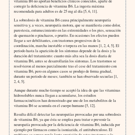
vitamina B6 no aportan beneficios clínicos conocidos, aparte de
corregir la deficiencia de vitamina B6. La ingesta máxima
recomendada para adultos es de 25 mg al día [5, 6, 11].
La sobredosis de vitamina B6 causa principalmente neuropatía
sensitiva y, a veces, neuropatía motora, que se manifiesta como dolor,
parestesia, entumecimiento en las extremidades o los pies, sensación
de quemazón o pinchazos, o prurito. En ocasiones los efectos pueden
llegar a ser debilitantes, con trastornos progresivos de la
coordinación, marcha inestable o torpeza en las manos [1, 2, 4, 5]. El
periodo hasta la aparición de los síntomas depende de la dosis y la
duración del tratamiento: cuanto más alta sea la dosis diaria de
vitamina B6, antes se desarrollarán los síntomas. Los trastornos se
resolvieron al menos parcialmente tras el cese del tratamiento con
vitamina B6, pero en algunos casos se produjo de forma gradual,
durante un periodo de meses; también se han observado secuelas [1,
2, 4, 5].
Aunque durante mucho tiempo se aceptó la idea de que las vitaminas
hidrosolubles nunca llegan a acumularse, los estudios
farmacocinéticos han demostrado que uno de los metabolitos de la
vitamina B6 se acumula en el cuerpo humano [5, 12].
Resulta difícil detectar las neuropatías provocadas por una sobredosis
de vitamina B6, ya que ésta se emplea para tratar o prevenir la
neuropatía provocada por la deficiencia de vitamina B6, inducida por
ejemplo por fármacos como la isoniazida, el antituberculoso. El
problema se agrava por la lenta aparición de estos trastornos y la