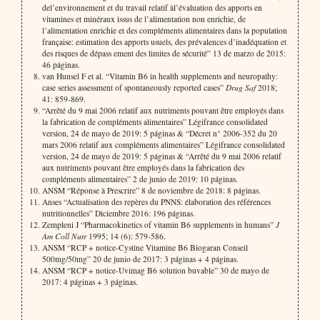
del’environnement et du travail relatif àl’évaluation des apports en
vitamines et minéraux issus de l’alimentation non enrichie, de
l’alimentation enrichie et des compléments alimentaires dans la population
française: estimation des apports usuels, des prévalences d’inadéquation et
des risques de dépass ement des limites de sécurité” 13 de marzo de 2015:
46 páginas.
van Hunsel F et al. “Vitamin B6 in health supplements and neuropathy:
case series assessment of spontaneously reported cases”
Drug Saf
2018;
41: 859-869.
“Arrêté du 9 mai 2006 relatif aux nutriments pouvant être employés dans
la fabrication de compléments alimentaires” Légifrance consolidated
version, 24 de mayo de 2019: 5 páginas & “Décret n° 2006-352 du 20
mars 2006 relatif aux compléments alimentaires” Légifrance consolidated
version, 24 de mayo de 2019: 5 páginas & “Arrêté du 9 mai 2006 relatif
aux nutriments pouvant être employés dans la fabrication des
compléments alimentaires” 2 de junio de 2019: 10 páginas.
ANSM “Réponse à Prescrire” 8 de noviembre de 2018: 8 páginas.
Anses “Actualisation des repères du PNNS: élaboration des références
nutritionnelles” Diciembre 2016: 196 páginas.
Zempleni J “Pharmacokinetics of vitamin B6 supplements in humans”
J
Am Coll Nutr
1995; 14 (6): 579-586.
ANSM “RCP + notice-Cystine Vitamine B6 Biogaran Conseil
500mg/50mg” 20 de junio de 2017: 3 páginas + 4 páginas.
ANSM “RCP + notice-Uvimag B6 solution buvable” 30 de mayo de
2017: 4 páginas + 3 páginas.