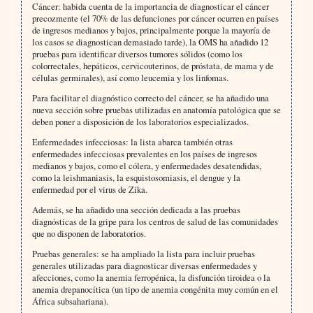
Cáncer: habida cuenta de la importancia de diagnosticar el cáncer
precozmente (el 70% de las defunciones por cáncer ocurren en países
de ingresos medianos y bajos, principalmente porque la mayoría de
los casos se diagnostican demasiado tarde), la OMS ha añadido 12
pruebas para identificar diversos tumores sólidos (como los
colorrectales, hepáticos, cervicouterinos, de próstata, de mama y de
células germinales), así como leucemia y los linfomas.
Para facilitar el diagnóstico correcto del cáncer, se ha añadido una
nueva sección sobre pruebas utilizadas en anatomía patológica que se
deben poner a disposición de los laboratorios especializados.
Enfermedades infecciosas: la lista abarca también otras
enfermedades infecciosas prevalentes en los países de ingresos
medianos y bajos, como el cólera, y enfermedades desatendidas,
como la leishmaniasis, la esquistosomiasis, el dengue y la
enfermedad por el virus de Zika.
Además, se ha añadido una sección dedicada a las pruebas
diagnósticas de la gripe para los centros de salud de las comunidades
que no disponen de laboratorios.
Pruebas generales: se ha ampliado la lista para incluir pruebas
generales utilizadas para diagnosticar diversas enfermedades y
afecciones, como la anemia ferropénica, la disfunción tiroidea o la
anemia drepanocítica (un tipo de anemia congénita muy común en el
África subsahariana).