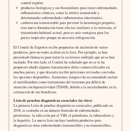
control regular;
productos biológicos y sus biosimilares para tratar enfermedades
inflamatorias crónicas, como la artritis reumatoide y
determinadas enfermedades inflamatorias intestinales;
carbetocina termoestable para prevenir la hemorragia posparto;
esta nueva formulación tiene efectos similares a la oxitocina, el
tratamiento habitual actual, pero es más ventajosa para los
países tropicales porque no necesita refrigeración.
El Comité de Expertos recibe propuestas de inclusión de varios
productos, pero no todos acaban en la lista. Por ejemplo, se han
presentado fármacos para tratar la esclerosis múltiple que no se han
incluido. Por otro lado, el Comité ha señalado que no se le ha
propuesto añadir algunos tratamientos útiles comercializados en
muchos países, y que desearía recibir peticiones revisadas con todas
las opciones disponibles. Asimismo, tampoco ha recomendado incluir
el metilfenidato como tratamiento del trastorno por déficit de
atención con hiperactividad (TDAH), debido a la incertidumbre en la
estimación de sus beneficios.
Lista de pruebas diagnósticas esenciales (in vitro)
La primera Lista de pruebas diagnósticas esenciales, publicada en
2018, se centraba en un número limitado de enfermedades
prioritarias: la infección por el VIH, el paludismo, la tuberculosis y
la hepatitis. La nueva lista incluye también productos para
diagnosticar otras enfermedades transmisibles y no transmisibles.