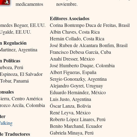
medicamentos
noviembre.
Editores Asociados
omedes Beguer, EE.UU.
Corina Bontempo Duca de Freitas, Brasil
 Ugalde, EE.UU.
Albin Chaves, Costa Rica
Hernán Collado, Costa Rica
n Regulación
José Ruben de Alcantara Bonfim, Brasil
Martínez, Argentina
Francisco Debesa García, Cuba
Anahí Dresser, México
n Políticas
José Humberto Duque, Colombia
rboza, Perú
Albert Figueras, España
Espinoza, El Salvador
Sergio Gonorazky, Argentina
 Tobar, Panamá
Alejandro Goyret, Uruguay
onsales
Eduardo Hernández, México
Sierra, Centro América
Luis Justo, Argentina
rozco Arcila, Colombia
Óscar Lanza, Bolivia
René Leyva, México
ter
Roberto López Linares, Perú
alking
Benito Marchand, Ecuador
Gabriela Minaya, Perú
de Traductores