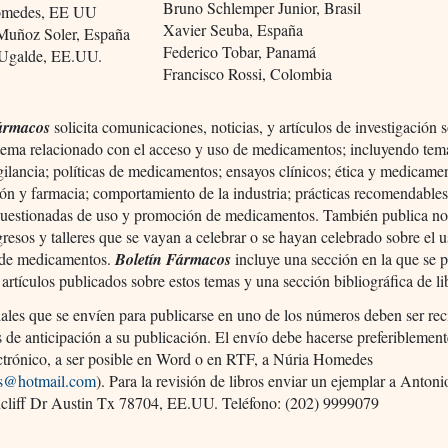
Bruno Schlemper Junior, Brasil
omedes, EE UU
Xavier Seuba, España
Muñoz Soler, España
Federico Tobar, Panamá
 Ugalde, EE.UU.
Francisco Rossi, Colombia
ármacos
solicita comunicaciones, noticias, y artículos de investigación 
 tema relacionado con el acceso y uso de medicamentos; incluyendo tem
ilancia; políticas de medicamentos; ensayos clínicos; ética y medicame
ón y farmacia; comportamiento de la industria; prácticas recomendables
 cuestionadas de uso y promoción de medicamentos. También publica not
resos y talleres que se vayan a celebrar o se hayan celebrado sobre el 
de medicamentos.
Boletín Fármacos
incluye una sección en la que se 
e artículos publicados sobre estos temas y una sección bibliográfica de li
ales que se envíen para publicarse en uno de los números deben ser re
as de anticipación a su publicación. El envío debe hacerse preferiblemen
ectrónico, a ser posible en Word o en RTF, a Núria Homedes
s@hotmail.com
). Para la revisión de libros enviar un ejemplar a Anton
cliff Dr Austin Tx 78704, EE.UU. Teléfono: (202) 9999079