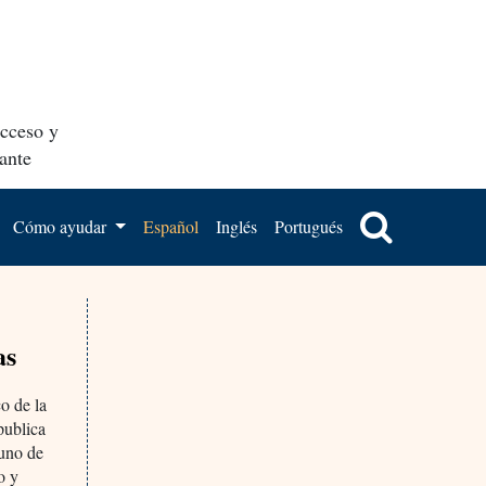
acceso y
ante
Cómo ayudar
Español
Inglés
Portugués
as
co de la
publica
 uno de
o y