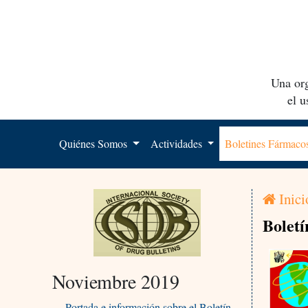
Una org
el 
Quiénes Somos
Actividades
Boletines Fármac
Inici
Boletí
Noviembre 2019
Portada e información sobre el Boletín