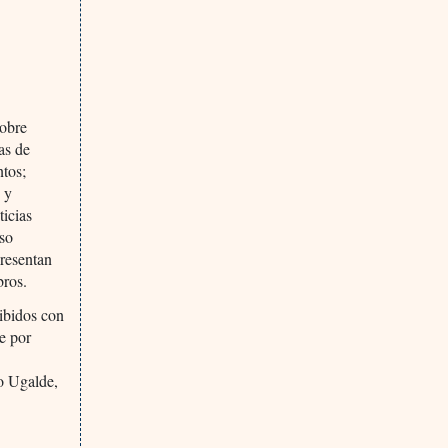
sobre
as de
ntos;
 y
icias
uso
presentan
bros.
cibidos con
te por
io Ugalde,