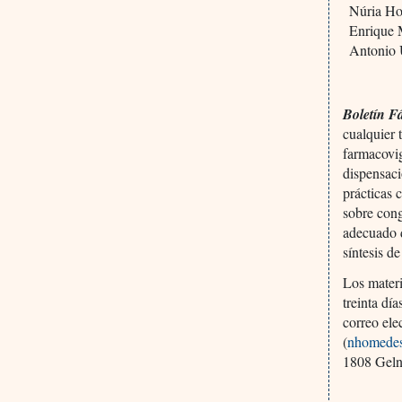
Núria H
Enrique 
Antonio
Boletín F
cualquier
farmacovig
dispensaci
prácticas
sobre cong
adecuado 
síntesis d
Los materi
treinta dí
correo el
(
nhomede
1808 Geln