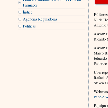
Fármacos
Índice
Editores
Agencias Reguladoras
Núria H
Antonio
Políticas
Asesor e
Ricardo 
Asesor e
Marco Ba
Eduardo 
Federico
Corresp
Rafaela 
Steven O
Webmas
People W
Equipo 