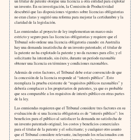
un titular de patente otorgue una licencia a otra entidad para explotar
un invento. En su investigación, la Comisión de Productividad
descubrió que las disposiciones vigentes sobre licencias obligatorias
no eran claras y sugirió una reforma para mejorar la certidumbre y la
claridad de la legislación.
Las enmiendas al proyecto de ley implementan un marco más
estricto y seguro para las licencias obligatorias y requiere que el
Tribunal solo ordene una licencia obligatoria cuando: en Australia
hay una demanda insatisfecha de un invento patentado; el titular de
la patente no ha explotado la patente y no da razones para ello; y el
solicitante ha intentado, sin éxito, durante un período razonable
obtener una licencia en términos y condiciones razonables.
Además de estos factores, el Tribunal debe estar convencido de que
la concesión de la licencia responde al “interés público”. Esto
reemplaza la prueba existente de “requisitos públicos razonables” y
debería complacer a los propietarios de patentes, ya que es probable
que sea comparable a los requisitos de interés público en otras partes
de la ley.
Las enmiendas requieren que el Tribunal considere tres factores en su
evaluación de si una licencia obligatoria es de “interés público”: los
beneficios para el público al satisfacer la demanda no satisfecha de
un invento patentado original; los costos y beneficios comerciales
para el titular de la patente y el solicitante; y cualquier otro asunto
que el Tribunal considere relevante, incluyendo los relacionados con
una mayor competencia y cualquier impacto en la innovación.