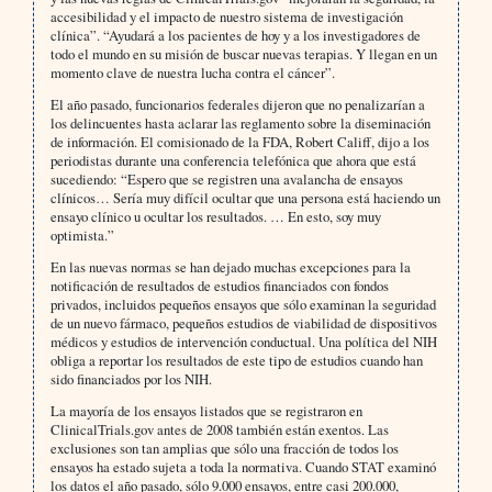
accesibilidad y el impacto de nuestro sistema de investigación
clínica”. “Ayudará a los pacientes de hoy y a los investigadores de
todo el mundo en su misión de buscar nuevas terapias. Y llegan en un
momento clave de nuestra lucha contra el cáncer”.
El año pasado, funcionarios federales dijeron que no penalizarían a
los delincuentes hasta aclarar las reglamento sobre la diseminación
de información. El comisionado de la FDA, Robert Califf, dijo a los
periodistas durante una conferencia telefónica que ahora que está
sucediendo: “Espero que se registren una avalancha de ensayos
clínicos… Sería muy difícil ocultar que una persona está haciendo un
ensayo clínico u ocultar los resultados. … En esto, soy muy
optimista.”
En las nuevas normas se han dejado muchas excepciones para la
notificación de resultados de estudios financiados con fondos
privados, incluidos pequeños ensayos que sólo examinan la seguridad
de un nuevo fármaco, pequeños estudios de viabilidad de dispositivos
médicos y estudios de intervención conductual. Una política del NIH
obliga a reportar los resultados de este tipo de estudios cuando han
sido financiados por los NIH.
La mayoría de los ensayos listados que se registraron en
ClinicalTrials.gov antes de 2008 también están exentos. Las
exclusiones son tan amplias que sólo una fracción de todos los
ensayos ha estado sujeta a toda la normativa. Cuando STAT examinó
los datos el año pasado, sólo 9.000 ensayos, entre casi 200.000,