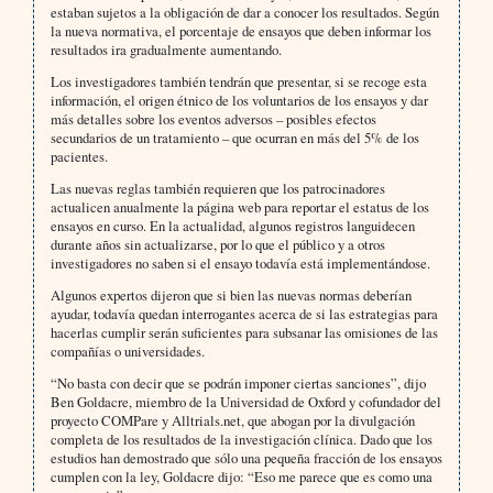
estaban sujetos a la obligación de dar a conocer los resultados. Según
la nueva normativa, el porcentaje de ensayos que deben informar los
resultados ira gradualmente aumentando.
Los investigadores también tendrán que presentar, si se recoge esta
información, el origen étnico de los voluntarios de los ensayos y dar
más detalles sobre los eventos adversos – posibles efectos
secundarios de un tratamiento – que ocurran en más del 5% de los
pacientes.
Las nuevas reglas también requieren que los patrocinadores
actualicen anualmente la página web para reportar el estatus de los
ensayos en curso. En la actualidad, algunos registros languidecen
durante años sin actualizarse, por lo que el público y a otros
investigadores no saben si el ensayo todavía está implementándose.
Algunos expertos dijeron que si bien las nuevas normas deberían
ayudar, todavía quedan interrogantes acerca de si las estrategias para
hacerlas cumplir serán suficientes para subsanar las omisiones de las
compañías o universidades.
“No basta con decir que se podrán imponer ciertas sanciones”, dijo
Ben Goldacre, miembro de la Universidad de Oxford y cofundador del
proyecto COMPare y Alltrials.net, que abogan por la divulgación
completa de los resultados de la investigación clínica. Dado que los
estudios han demostrado que sólo una pequeña fracción de los ensayos
cumplen con la ley, Goldacre dijo: “Eso me parece que es como una