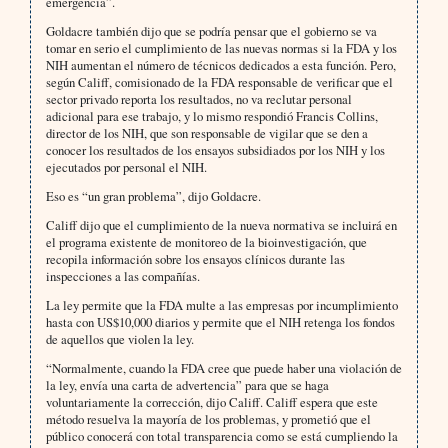
emergencia”.
Goldacre también dijo que se podría pensar que el gobierno se va
tomar en serio el cumplimiento de las nuevas normas si la FDA y los
NIH aumentan el número de técnicos dedicados a esta función. Pero,
según Califf, comisionado de la FDA responsable de verificar que el
sector privado reporta los resultados, no va reclutar personal
adicional para ese trabajo, y lo mismo respondió Francis Collins,
director de los NIH, que son responsable de vigilar que se den a
conocer los resultados de los ensayos subsidiados por los NIH y los
ejecutados por personal el NIH.
Eso es “un gran problema”, dijo Goldacre.
Califf dijo que el cumplimiento de la nueva normativa se incluirá en
el programa existente de monitoreo de la bioinvestigación, que
recopila información sobre los ensayos clínicos durante las
inspecciones a las compañías.
La ley permite que la FDA multe a las empresas por incumplimiento
hasta con US$10,000 diarios y permite que el NIH retenga los fondos
de aquellos que violen la ley.
“Normalmente, cuando la FDA cree que puede haber una violación de
la ley, envía una carta de advertencia” para que se haga
voluntariamente la corrección, dijo Califf. Califf espera que este
método resuelva la mayoría de los problemas, y prometió que el
público conocerá con total transparencia como se está cumpliendo la