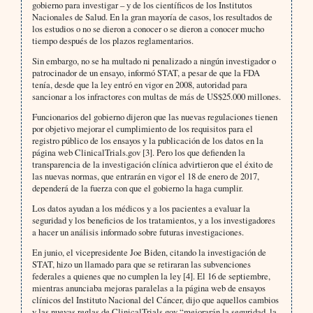
gobierno para investigar – y de los científicos de los Institutos
Nacionales de Salud. En la gran mayoría de casos, los resultados de
los estudios o no se dieron a conocer o se dieron a conocer mucho
tiempo después de los plazos reglamentarios.
Sin embargo, no se ha multado ni penalizado a ningún investigador o
patrocinador de un ensayo, informó STAT, a pesar de que la FDA
tenía, desde que la ley entró en vigor en 2008, autoridad para
sancionar a los infractores con multas de más de US$25.000 millones.
Funcionarios del gobierno dijeron que las nuevas regulaciones tienen
por objetivo mejorar el cumplimiento de los requisitos para el
registro público de los ensayos y la publicación de los datos en la
página web ClinicalTrials.gov [3]. Pero los que defienden la
transparencia de la investigación clínica advirtieron que el éxito de
las nuevas normas, que entrarán en vigor el 18 de enero de 2017,
dependerá de la fuerza con que el gobierno la haga cumplir.
Los datos ayudan a los médicos y a los pacientes a evaluar la
seguridad y los beneficios de los tratamientos, y a los investigadores
a hacer un análisis informado sobre futuras investigaciones.
En junio, el vicepresidente Joe Biden, citando la investigación de
STAT, hizo un llamado para que se retiraran las subvenciones
federales a quienes que no cumplen la ley [4]. El 16 de septiembre,
mientras anunciaba mejoras paralelas a la página web de ensayos
clínicos del Instituto Nacional del Cáncer, dijo que aquellos cambios
y las nuevas reglas de ClinicalTrials.gov “mejorarán la seguridad, la