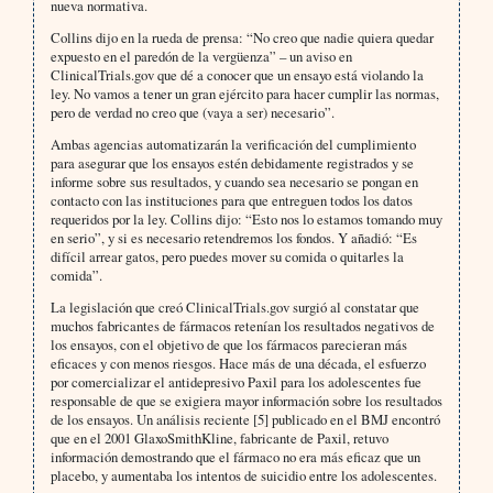
nueva normativa.
Collins dijo en la rueda de prensa: “No creo que nadie quiera quedar
expuesto en el paredón de la vergüenza” – un aviso en
ClinicalTrials.gov que dé a conocer que un ensayo está violando la
ley. No vamos a tener un gran ejército para hacer cumplir las normas,
pero de verdad no creo que (vaya a ser) necesario”.
Ambas agencias automatizarán la verificación del cumplimiento
para asegurar que los ensayos estén debidamente registrados y se
informe sobre sus resultados, y cuando sea necesario se pongan en
contacto con las instituciones para que entreguen todos los datos
requeridos por la ley. Collins dijo: “Esto nos lo estamos tomando muy
en serio”, y si es necesario retendremos los fondos. Y añadió: “Es
difícil arrear gatos, pero puedes mover su comida o quitarles la
comida”.
La legislación que creó ClinicalTrials.gov surgió al constatar que
muchos fabricantes de fármacos retenían los resultados negativos de
los ensayos, con el objetivo de que los fármacos parecieran más
eficaces y con menos riesgos. Hace más de una década, el esfuerzo
por comercializar el antidepresivo Paxil para los adolescentes fue
responsable de que se exigiera mayor información sobre los resultados
de los ensayos. Un análisis reciente [5] publicado en el BMJ encontró
que en el 2001 GlaxoSmithKline, fabricante de Paxil, retuvo
información demostrando que el fármaco no era más eficaz que un
placebo, y aumentaba los intentos de suicidio entre los adolescentes.