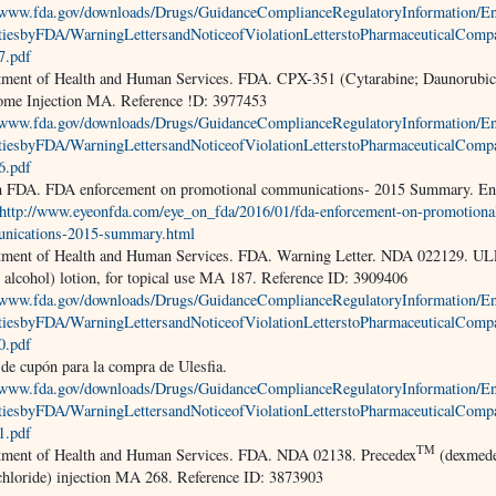
//www.fda.gov/downloads/Drugs/GuidanceComplianceRegulatoryInformation/E
itiesbyFDA/WarningLettersandNoticeofViolationLetterstoPharmaceuticalCo
7.pdf
tment of Health and Human Services. FDA. CPX-351 (Cytarabine; Daunorubic
ome Injection MA. Reference !D: 3977453
//www.fda.gov/downloads/Drugs/GuidanceComplianceRegulatoryInformation/E
itiesbyFDA/WarningLettersandNoticeofViolationLetterstoPharmaceuticalCo
6.pdf
n FDA. FDA enforcement on promotional communications- 2015 Summary. En
http://www.eyeonfda.com/eye_on_fda/2016/01/fda-enforcement-on-promotiona
nications-2015-summary.html
tment of Health and Human Services. FDA. Warning Letter. NDA 022129. U
 alcohol) lotion, for topical use MA 187. Reference ID: 3909406
//www.fda.gov/downloads/Drugs/GuidanceComplianceRegulatoryInformation/E
itiesbyFDA/WarningLettersandNoticeofViolationLetterstoPharmaceuticalCo
0.pdf
de cupón para la compra de Ulesfia.
//www.fda.gov/downloads/Drugs/GuidanceComplianceRegulatoryInformation/E
itiesbyFDA/WarningLettersandNoticeofViolationLetterstoPharmaceuticalCo
1.pdf
TM
tment of Health and Human Services. FDA. NDA 02138. Precedex
(dexmede
hloride) injection MA 268. Reference ID: 3873903