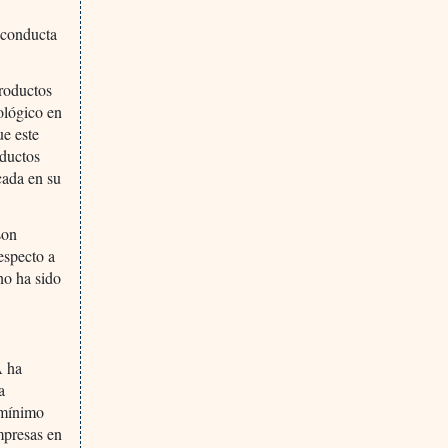
 conducta
roductos
ológico en
ue este
oductos
cada en su
son
especto a
no ha sido
A ha
a
 mínimo
mpresas en