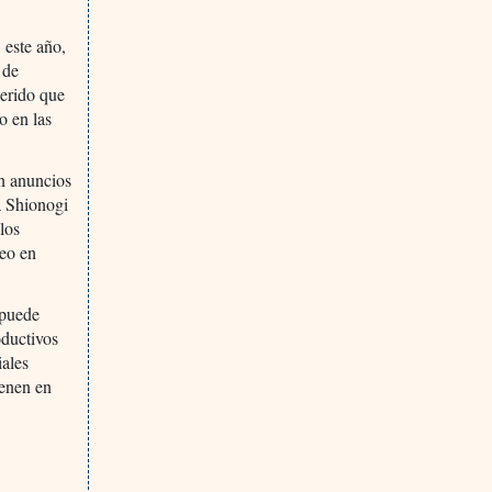
 este año,
 de
gerido que
o en las
on anuncios
a Shionogi
los
deo en
 puede
oductivos
iales
ienen en