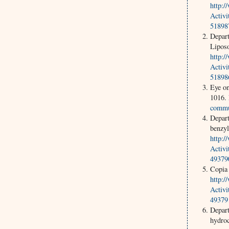
http:
Activ
51898
Depar
Lipos
http:
Activ
51898
Eye o
1016.
commu
Depar
benzyl
http:
Activ
49379
Copia 
http:
Activ
49379
Depar
hydroc