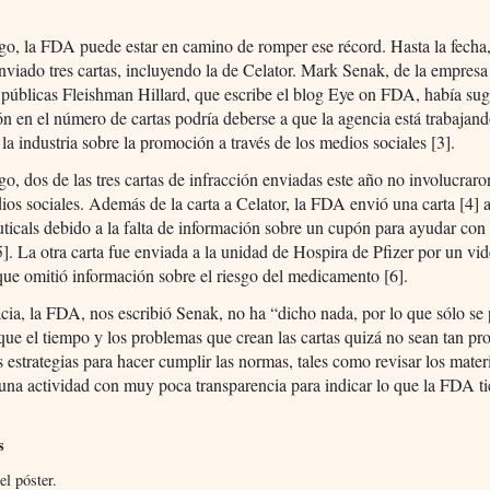
o, la FDA puede estar en camino de romper ese récord. Hasta la fecha,
nviado tres cartas, incluyendo la de Celator. Mark Senak, de la empresa
 públicas Fleishman Hillard, que escribe el blog Eye on FDA, había su
ón en el número de cartas podría deberse a que la agencia está trabajand
 la industria sobre la promoción a través de los medios sociales [3].
o, dos de las tres cartas de infracción enviadas este año no involucrar
ios sociales. Además de la carta a Celator, la FDA envió una carta [4] 
icals debido a la falta de información sobre un cupón para ayudar con 
]. La otra carta fue enviada a la unidad de Hospira de Pfizer por un vi
ue omitió información sobre el riesgo del medicamento [6].
cia, la FDA, nos escribió Senak, no ha “dicho nada, por lo que sólo se
que el tiempo y los problemas que crean las cartas quizá no sean tan pr
 estrategias para hacer cumplir las normas, tales como revisar los mater
una actividad con muy poca transparencia para indicar lo que la FDA t
s
el póster.