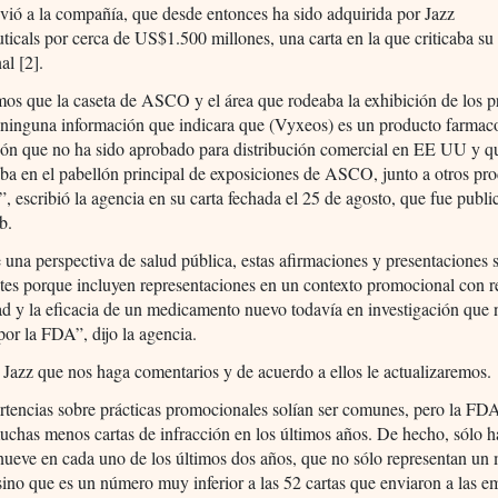
ió a la compañía, que desde entonces ha sido adquirida por Jazz
icals por cerca de US$1.500 millones, una carta en la que criticaba su
al [2].
os que la caseta de ASCO y el área que rodeaba la exhibición de los p
 ninguna información que indicara que (Vyxeos) es un producto farmac
ión que no ha sido aprobado para distribución comercial en EE UU y q
aba en el pabellón principal de exposiciones de ASCO, junto a otros pr
, escribió la agencia en su carta fechada el 25 de agosto, que fue publi
b.
na perspectiva de salud pública, estas afirmaciones y presentaciones 
es porque incluyen representaciones en un contexto promocional con r
ad y la eficacia de un medicamento nuevo todavía en investigación que 
or la FDA”, dijo la agencia.
Jazz que nos haga comentarios y de acuerdo a ellos le actualizaremos.
rtencias sobre prácticas promocionales solían ser comunes, pero la FD
chas menos cartas de infracción en los últimos años. De hecho, sólo h
nueve en cada uno de los últimos dos años, que no sólo representan un
 sino que es un número muy inferior a las 52 cartas que enviaron a las e