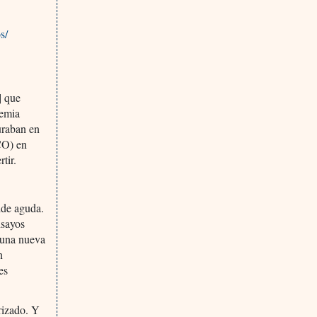
s/
] que
cemia
uraban en
CO) en
tir.
ide aguda.
nsayos
 una nueva
n
es
rizado. Y