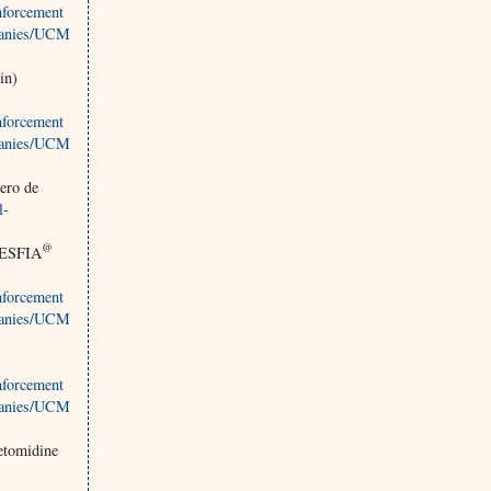
nforcement
mpanies/UCM
in)
nforcement
mpanies/UCM
ero de
l-
@
LESFIA
nforcement
mpanies/UCM
nforcement
mpanies/UCM
tomidine