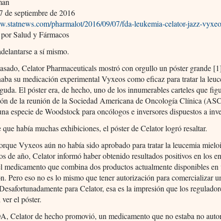
man
7 de septiembre de 2016
ww.statnews.com/pharmalot/2016/09/07/fda-leukemia-celator-jazz-vyxeo
 por Salud y Fármacos
delantarse a sí mismo.
asado, Celator Pharmaceuticals mostró con orgullo un póster grande [1
aba su medicación experimental Vyxeos como eficaz para tratar la leu
guda. El póster era, de hecho, uno de los innumerables carteles que fig
ción de la reunión de la Sociedad Americana de Oncología Clínica (AS
na especie de Woodstock para oncólogos e inversores dispuestos a inver
 que había muchas exhibiciones, el póster de Celator logró resaltar.
orque Vyxeos aún no había sido aprobado para tratar la leucemia mielo
os de año, Celator informó haber obtenido resultados positivos en los e
del medicamento que combina dos productos actualmente disponibles en
n. Pero eso no es lo mismo que tener autorización para comercializar u
Desafortunadamente para Celator, esa es la impresión que los regulador
 ver el póster.
DA, Celator de hecho promovió, un medicamento que no estaba no auto