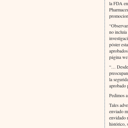
la FDA env
Pharmaceut
promocion
“Observam
no incluía
investigac
póster est
aprobados”
página we
“… Desde u
preocupant
la segurid
aprobado p
Pedimos a 
Tales adve
enviado mu
envidado 
histórico,