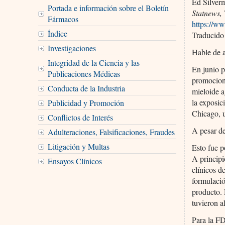
Ed Silver
Portada e información sobre el Boletín
Statnews,
Fármacos
https://w
Índice
Traducido
Investigaciones
Hable de a
Integridad de la Ciencia y las
En junio p
Publicaciones Médicas
promocion
Conducta de la Industria
mieloide a
la exposi
Publicidad y Promoción
Chicago, u
Conflictos de Interés
A pesar de
Adulteraciones, Falsificaciones, Fraudes
Litigación y Multas
Esto fue p
A principi
Ensayos Clínicos
clínicos 
formulació
producto. 
tuvieron al
Para la F