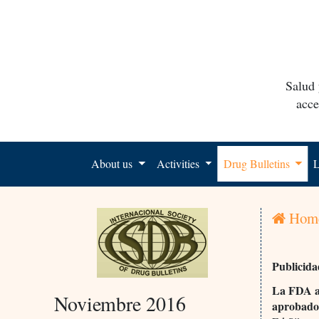
Salud 
acce
About us
Activities
Drug Bulletins
L
Hom
Publicid
La FDA a
Noviembre 2016
aprobados