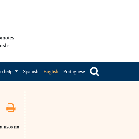
romotes
nish-
o help
Spanish
English
Portuguese
a usos no