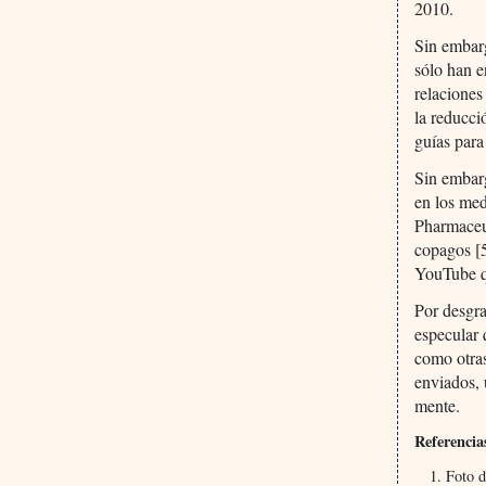
2010.
Sin embarg
sólo han e
relaciones
la reducci
guías para
Sin embarg
en los med
Pharmaceut
copagos [5
YouTube q
Por desgra
especular 
como otras
enviados, 
mente.
Referencia
Foto d