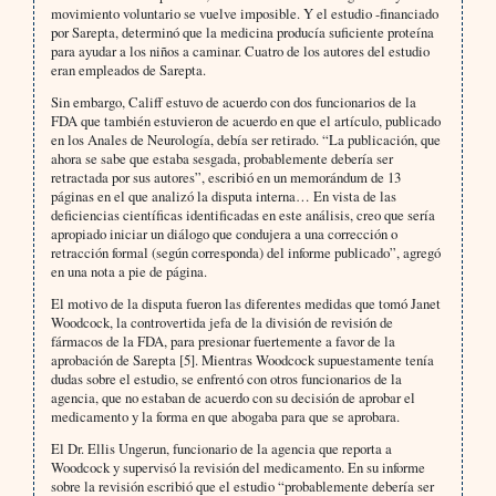
movimiento voluntario se vuelve imposible. Y el estudio -financiado
por Sarepta, determinó que la medicina producía suficiente proteína
para ayudar a los niños a caminar. Cuatro de los autores del estudio
eran empleados de Sarepta.
Sin embargo, Califf estuvo de acuerdo con dos funcionarios de la
FDA que también estuvieron de acuerdo en que el artículo, publicado
en los Anales de Neurología, debía ser retirado. “La publicación, que
ahora se sabe que estaba sesgada, probablemente debería ser
retractada por sus autores”, escribió en un memorándum de 13
páginas en el que analizó la disputa interna… En vista de las
deficiencias científicas identificadas en este análisis, creo que sería
apropiado iniciar un diálogo que condujera a una corrección o
retracción formal (según corresponda) del informe publicado”, agregó
en una nota a pie de página.
El motivo de la disputa fueron las diferentes medidas que tomó Janet
Woodcock, la controvertida jefa de la división de revisión de
fármacos de la FDA, para presionar fuertemente a favor de la
aprobación de Sarepta [5]. Mientras Woodcock supuestamente tenía
dudas sobre el estudio, se enfrentó con otros funcionarios de la
agencia, que no estaban de acuerdo con su decisión de aprobar el
medicamento y la forma en que abogaba para que se aprobara.
El Dr. Ellis Ungerun, funcionario de la agencia que reporta a
Woodcock y supervisó la revisión del medicamento. En su informe
sobre la revisión escribió que el estudio “probablemente debería ser