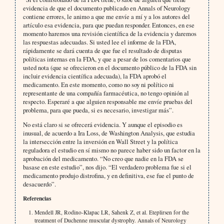
evidencia de que el documento publicado en Annals of Neurology
contiene errores, le animo a que me envíe a mí y a los autores del
artículo esa evidencia, para que puedan responder. Entonces, en ese
momento haremos una revisión científica de la evidencia y daremos
las respuestas adecuadas. Si usted lee el informe de la FDA,
rápidamente se dará cuenta de que fue el resultado de disputas
políticas internas en la FDA, y que a pesar de los comentarios que
usted nota (que se ofrecieron en el documento público de la FDA sin
incluir evidencia científica adecuada), la FDA aprobó el
medicamento. En este momento, como no soy ni político ni
representante de una compañía farmacéutica, no tengo opinión al
respecto. Esperaré a que alguien responsable me envíe pruebas del
problema, para que pueda, si es necesario, investigar más”.
No está claro si se ofrecerá evidencia. Y aunque el episodio es
inusual, de acuerdo a Ira Loss, de Washington Analysis, que estudia
la intersección entre la inversión en Wall Street y la política
reguladora el estudio en sí mismo no parece haber sido un factor en la
aprobación del medicamento. “No creo que nadie en la FDA se
basase en este estudio”, nos dijo. “El verdadero problema fue si el
medicamento produjo distrofina, y en definitiva, ese fue el punto de
desacuerdo”.
Referencias
Mendell JR, Rodino-Klapac LR, Sahenk Z, et al. Eteplirsen for the
treatment of Duchenne muscular dystrophy. Annals of Neurology