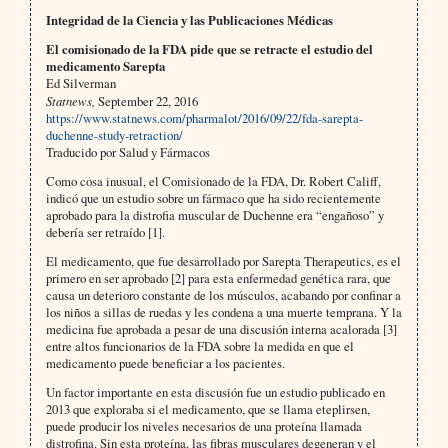
Integridad de la Ciencia y las Publicaciones Médicas
El comisionado de la FDA pide que se retracte el estudio del
medicamento Sarepta
Ed Silverman
Statnews,
September 22, 2016
https://www.statnews.com/pharmalot/2016/09/22/fda-sarepta-
duchenne-study-retraction/
Traducido por Salud y Fármacos
Como cosa inusual, el Comisionado de la FDA, Dr. Robert Califf,
indicó que un estudio sobre un fármaco que ha sido recientemente
aprobado para la distrofia muscular de Duchenne era “engañoso” y
debería ser retraído [1].
El medicamento, que fue desarrollado por Sarepta Therapeutics, es el
primero en ser aprobado [2] para esta enfermedad genética rara, que
causa un deterioro constante de los músculos, acabando por confinar a
los niños a sillas de ruedas y les condena a una muerte temprana. Y la
medicina fue aprobada a pesar de una discusión interna acalorada [3]
entre altos funcionarios de la FDA sobre la medida en que el
medicamento puede beneficiar a los pacientes.
Un factor importante en esta discusión fue un estudio publicado en
2013 que exploraba si el medicamento, que se llama eteplirsen,
puede producir los niveles necesarios de una proteína llamada
distrofina. Sin esta proteína, las fibras musculares degeneran y el