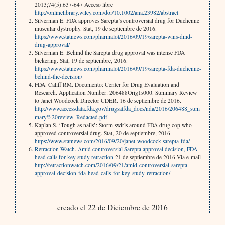
2013;74(5):637-647 Acceso libre
http://onlinelibrary.wiley.com/doi/10.1002/ana.23982/abstract
Silverman E. FDA approves Sarepta’s controversial drug for Duchenne
muscular dystrophy. Stat, 19 de septiembre de 2016.
https://www.statnews.com/pharmalot/2016/09/19/sarepta-wins-dmd-
drug-approval/
Silverman E. Behind the Sarepta drug approval was intense FDA
bickering. Stat, 19 de septiembre, 2016.
https://www.statnews.com/pharmalot/2016/09/19/sarepta-fda-duchenne-
behind-the-decision/
FDA. Califf RM. Documento: Center for Drug Evaluation and
Research. Application Number: 206488Orig1s000. Summary Review
to Janet Woodcock Director CDER. 16 de septiembre de 2016.
http://www.accessdata.fda.gov/drugsatfda_docs/nda/2016/206488_sum
mary%20review_Redacted.pdf
Kaplan S. ‘Tough as nails’: Storm swirls around FDA drug cop who
approved controversial drug. Stat, 20 de septiembre, 2016.
https://www.statnews.com/2016/09/20/janet-woodcock-sarepta-fda/
Retraction Watch
.
Amid controversial Sarepta approval decision, FDA
head calls for key study retraction
21 de septiembre de 2016 Via e-mail
http://retractionwatch.com/2016/09/21/amid-controversial-sarepta-
approval-decision-fda-head-calls-for-key-study-retraction/
creado el 22 de Diciembre de 2016