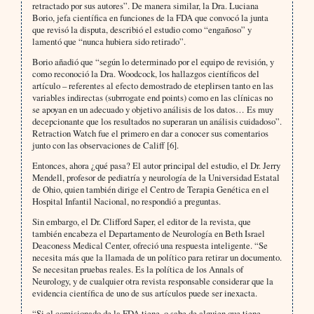
retractado por sus autores”. De manera similar, la Dra. Luciana
Borio, jefa científica en funciones de la FDA que convocó la junta
que revisó la disputa, describió el estudio como “engañoso” y
lamentó que “nunca hubiera sido retirado”.
Borio añadió que “según lo determinado por el equipo de revisión, y
como reconoció la Dra. Woodcock, los hallazgos científicos del
artículo – referentes al efecto demostrado de eteplirsen tanto en las
variables indirectas (subrrogate end points) como en las clínicas no
se apoyan en un adecuado y objetivo análisis de los datos… Es muy
decepcionante que los resultados no superaran un análisis cuidadoso”.
Retraction Watch fue el primero en dar a conocer sus comentarios
junto con las observaciones de Califf [6].
Entonces, ahora ¿qué pasa? El autor principal del estudio, el Dr. Jerry
Mendell, profesor de pediatría y neurología de la Universidad Estatal
de Ohio, quien también dirige el Centro de Terapia Genética en el
Hospital Infantil Nacional, no respondió a preguntas.
Sin embargo, el Dr. Clifford Saper, el editor de la revista, que
también encabeza el Departamento de Neurología en Beth Israel
Deaconess Medical Center, ofreció una respuesta inteligente. “Se
necesita más que la llamada de un político para retirar un documento.
Se necesitan pruebas reales. Es la política de los Annals of
Neurology, y de cualquier otra revista responsable considerar que la
evidencia científica de uno de sus artículos puede ser inexacta.
“Si el comisionado de la FDA tiene, o sabe de alguien que tiene