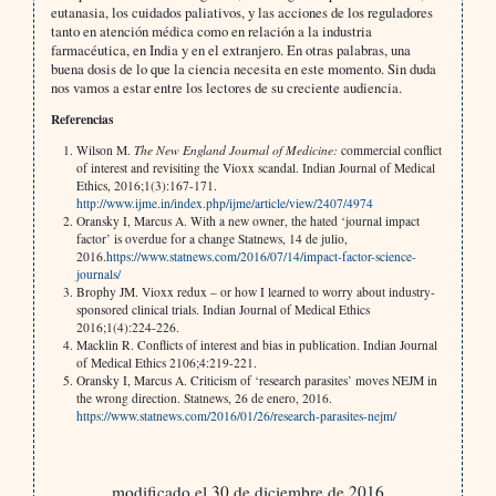
eutanasia, los cuidados paliativos, y las acciones de los reguladores
tanto en atención médica como en relación a la industria
farmacéutica, en India y en el extranjero. En otras palabras, una
buena dosis de lo que la ciencia necesita en este momento. Sin duda
nos vamos a estar entre los lectores de su creciente audiencia.
Referencias
Wilson M.
The New England Journal of Medicine:
commercial conflict
of interest and revisiting the Vioxx scandal. Indian Journal of Medical
Ethics, 2016;1(3):167-171.
http://www.ijme.in/index.php/ijme/article/view/2407/4974
Oransky I, Marcus A. With a new owner, the hated ‘journal impact
factor’ is overdue for a change Statnews, 14 de julio,
2016.
https://www.statnews.com/2016/07/14/impact-factor-science-
journals/
Brophy JM. Vioxx redux – or how I learned to worry about industry-
sponsored clinical trials. Indian Journal of Medical Ethics
2016;1(4):224-226.
Macklin R. Conflicts of interest and bias in publication. Indian Journal
of Medical Ethics 2106;4:219-221.
Oransky I, Marcus A. Criticism of ‘research parasites’ moves NEJM in
the wrong direction. Statnews, 26 de enero, 2016.
https://www.statnews.com/2016/01/26/research-parasites-nejm/
modificado el 30 de diciembre de 2016