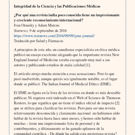
Integridad de la Ciencia y las Publicaciones Médicas
¿Por qué una revista india poco conocida tiene un impresionante
y creciente reconocimiento internacional?
Ivan Oransky y Adam Marcus
Statnews,
9 de septiembre de 2016
https://www.statnews.com/2016/09/09/ijme-journal/
Traducido por Salud y Fármacos
A principios de este año, un canadiense especialista en ética médica
publicó un ensayo excelente alegando que la importante revista New
England Journal of Medicine estaba escogiendo muy mal a sus
autores y publicando estudios de mala calidad [1].
El artículo atrajo mucha atención a esas acusaciones. Pero lo que
pasó inadvertido, aunque quizás sea igualmente notable, es el lugar
donde se publicó: The Indian Journal of Medical Ethics (IJME).
El IJME no figura en la lista de las revistas en donde es más deseable
publicar. Ni siquiera está indexado en el Web of Science de Thomson
Reuters, lo que significa que no tiene el índice oficial de impacto [2]
que se utiliza para clasificar las revistas. Pero para ser una revista
relativamente desconocida y claramente nacional -no habíamos oído
hablar de la revista hasta hace unos meses, y hemos oído hablar de
muchas – tiene una impresionante lista de personal y de
contribuyentes, y últimamente se ha ganado aplausos de la
comunidad científica. ¿De dónde ha salido esta misteriosa revista?