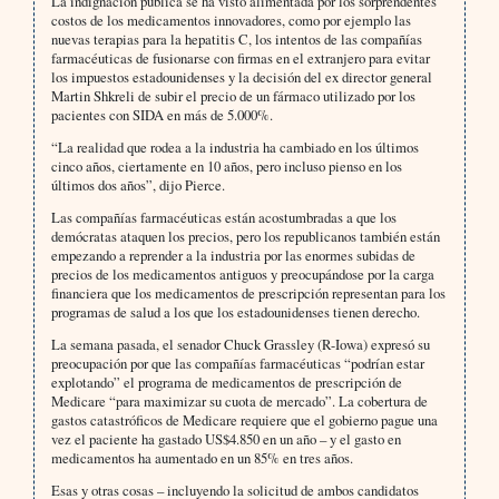
La indignación pública se ha visto alimentada por los sorprendentes
costos de los medicamentos innovadores, como por ejemplo las
nuevas terapias para la hepatitis C, los intentos de las compañías
farmacéuticas de fusionarse con firmas en el extranjero para evitar
los impuestos estadounidenses y la decisión del ex director general
Martin Shkreli de subir el precio de un fármaco utilizado por los
pacientes con SIDA en más de 5.000%.
“La realidad que rodea a la industria ha cambiado en los últimos
cinco años, ciertamente en 10 años, pero incluso pienso en los
últimos dos años”, dijo Pierce.
Las compañías farmacéuticas están acostumbradas a que los
demócratas ataquen los precios, pero los republicanos también están
empezando a reprender a la industria por las enormes subidas de
precios de los medicamentos antiguos y preocupándose por la carga
financiera que los medicamentos de prescripción representan para los
programas de salud a los que los estadounidenses tienen derecho.
La semana pasada, el senador Chuck Grassley (R-Iowa) expresó su
preocupación por que las compañías farmacéuticas “podrían estar
explotando” el programa de medicamentos de prescripción de
Medicare “para maximizar su cuota de mercado”. La cobertura de
gastos catastróficos de Medicare requiere que el gobierno pague una
vez el paciente ha gastado US$4.850 en un año – y el gasto en
medicamentos ha aumentado en un 85% en tres años.
Esas y otras cosas – incluyendo la solicitud de ambos candidatos