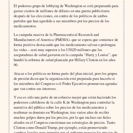
El poderoso grupo de lobbying de Washington se está preparando para
gastar cientos de millones de dólares en una guerra publicitaria
después de las elecciones, en contra de los políticos de ambos
partidos que han agredido a sus miembros por los precios de los
medicamentos.
La campaña masiva de la Pharmaceutical Research and
Manufacturers of America (PhRMA)- que se espera que comience de
forma positiva destacando que los medicamento salvan o prolongan
las vidas – será muy superior a los US$20 millones que las
aseguradoras de salud gastaron en la campaña “Harry y Louise”, que
hundió la reforma de salud planeada por Hillary Clinton en los años
90.
Atacar a los políticos no forma parte del plan inicial, pero los grupos
de presión dicen que la organización está preparada para hacerlo si
los miembros del Congreso o el Poder Ejecutivo promueven agendas
que van contra sus intereses.
Y eso es sólo una parte de un esfuerzo mayor que están haciendo los
poderosos cabilderos de la calle K de Washington para controlar la
narrativa del público sobre los precios de los medicamentos y
reafirmar su dominio en Washington, tras varios años de recibir
muchos golpes duros por los precios, por lo que incluso sus fieles
aliados en el Congreso cuestionan sus estrategias de precios. Tanto
Clinton como Donald Trump, por ejemplo, están promoviendo
cambios legales para permitir que el gobierno negocie los precios de