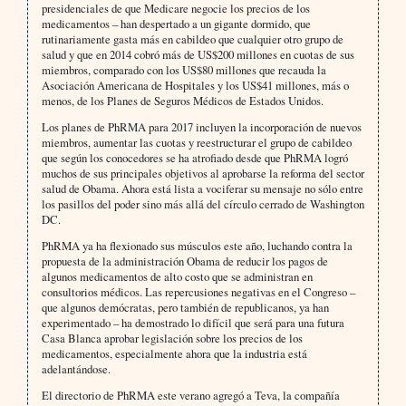
presidenciales de que Medicare negocie los precios de los
medicamentos – han despertado a un gigante dormido, que
rutinariamente gasta más en cabildeo que cualquier otro grupo de
salud y que en 2014 cobró más de US$200 millones en cuotas de sus
miembros, comparado con los US$80 millones que recauda la
Asociación Americana de Hospitales y los US$41 millones, más o
menos, de los Planes de Seguros Médicos de Estados Unidos.
Los planes de PhRMA para 2017 incluyen la incorporación de nuevos
miembros, aumentar las cuotas y reestructurar el grupo de cabildeo
que según los conocedores se ha atrofiado desde que PhRMA logró
muchos de sus principales objetivos al aprobarse la reforma del sector
salud de Obama. Ahora está lista a vociferar su mensaje no sólo entre
los pasillos del poder sino más allá del círculo cerrado de Washington
DC.
PhRMA ya ha flexionado sus músculos este año, luchando contra la
propuesta de la administración Obama de reducir los pagos de
algunos medicamentos de alto costo que se administran en
consultorios médicos. Las repercusiones negativas en el Congreso –
que algunos demócratas, pero también de republicanos, ya han
experimentado – ha demostrado lo difícil que será para una futura
Casa Blanca aprobar legislación sobre los precios de los
medicamentos, especialmente ahora que la industria está
adelantándose.
El directorio de PhRMA este verano agregó a Teva, la compañía