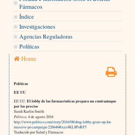
Fármacos
Índice
Investigaciones
Agencias Reguladoras
Políticas
Home
Políticas
EE UU
EE UU.
El lobby de las farmacéuticas prepara un contraataque
por los precios
Sarah Karlin-Smith
Politico,
4 de agosto 2016
http://www.politico.com/story/2016/08/drug-lobby-gears-up-for-
massive-pr-campaign-226646#ixzz4KL8PoRF5
Traducido por Salud y Fármacos