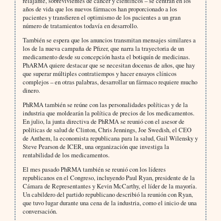
relajante, sobrevivientes de cáncer y científicos – se centran en los
años de vida que los nuevos fármacos han proporcionado a los
pacientes y transfieren el optimismo de los pacientes a un gran
número de tratamientos todavía en desarrollo.
También se espera que los anuncios transmitan mensajes similares a
los de la nueva campaña de Pfizer, que narra la trayectoria de un
medicamento desde su concepción hasta el botiquín de medicinas.
PhARMA quiere destacar que se necesitan docenas de años, que hay
que superar múltiples contratiempos y hacer ensayos clínicos
complejos – en otras palabras, desarrollar un fármaco requiere mucho
dinero.
PhRMA también se reúne con las personalidades políticas y de la
industria que moldearán la política de precios de los medicamentos.
En julio, la junta directiva de PhRMA se reunió con el asesor de
políticas de salud de Clinton, Chris Jennings, Joe Swedish, el CEO
de Anthem, la economista republicana para la salud, Gail Wilensky y
Steve Pearson de ICER, una organización que investiga la
rentabilidad de los medicamentos.
El mes pasado PhRMA también se reunió con los líderes
republicanos en el Congreso, incluyendo Paul Ryan, presidente de la
Cámara de Representantes y Kevin McCarthy, el líder de la mayoría.
Un cabildero del partido republicano describió la reunión con Ryan,
que tuvo lugar durante una cena de la industria, como el inicio de una
conversación.