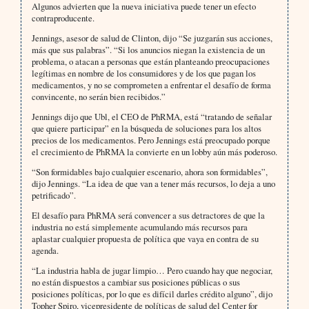
Algunos advierten que la nueva iniciativa puede tener un efecto
contraproducente.
Jennings, asesor de salud de Clinton, dijo “Se juzgarán sus acciones,
más que sus palabras”. “Si los anuncios niegan la existencia de un
problema, o atacan a personas que están planteando preocupaciones
legítimas en nombre de los consumidores y de los que pagan los
medicamentos, y no se comprometen a enfrentar el desafío de forma
convincente, no serán bien recibidos.”
Jennings dijo que Ubl, el CEO de PhRMA, está “tratando de señalar
que quiere participar” en la búsqueda de soluciones para los altos
precios de los medicamentos. Pero Jennings está preocupado porque
el crecimiento de PhRMA la convierte en un lobby aún más poderoso.
“Son formidables bajo cualquier escenario, ahora son formidables”,
dijo Jennings. “La idea de que van a tener más recursos, lo deja a uno
petrificado”.
El desafío para PhRMA será convencer a sus detractores de que la
industria no está simplemente acumulando más recursos para
aplastar cualquier propuesta de política que vaya en contra de su
agenda.
“La industria habla de jugar limpio… Pero cuando hay que negociar,
no están dispuestos a cambiar sus posiciones públicas o sus
posiciones políticas, por lo que es difícil darles crédito alguno”, dijo
Topher Spiro, vicepresidente de políticas de salud del Center for