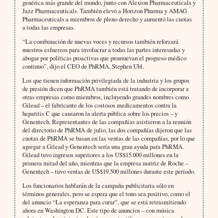
genérica más grande del mundo, junto con Alexion Pharmaceuticals y
Jazz Pharmaceuticals. También elevó a Horizon Pharma y AMAG
Pharmaceuticals a miembros de pleno derecho y aumentó las cuotas
a todas las empresas.
“La combinación de nuevas voces y recursos también reforzará
nuestros esfuerzos para involucrar a todas las partes interesadas y
abogar por políticas proactivas que promuevan el progreso médico
continuo”, dijo el CEO de PhRMA, Stephen Ubl.
Los que tienen información privilegiada de la industria y los grupos
de presión dicen que PhRMA también está tratando de incorporar a
otras empresas como miembros, incluyendo grandes nombres como
Gilead – el fabricante de los costosos medicamentos contra la
hepatitis C que causaron la alerta pública sobre los precios – y
Genentech. Representantes de las compañías asistieron a la reunión
del directorio de PhRMA de julio, las dos compañías dijeron que las
cuotas de PhRMA se basan en las ventas de las compañías, por lo que
agregar a Gilead y Genentech sería una gran ayuda para PhRMA.
Gilead tuvo ingresos superiores a los US$15.000 millones en la
primera mitad del año, mientras que la empresa matriz de Roche –
Genentech – tuvo ventas de US$19.500 millones durante este período.
Los funcionarios hablarán de la campaña publicitaria sólo en
términos generales, pero se espera que el tono sea positivo, como el
del anuncio “La esperanza para curar”, que se está retrasmitiendo
ahora en Washington DC. Este tipo de anuncios – con música