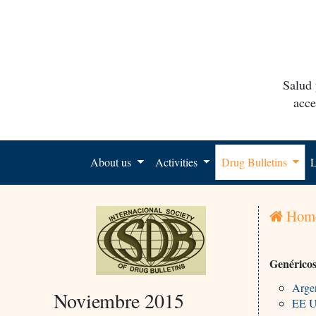
Salud 
acce
About us
Activities
Drug Bulletins
L
Hom
Genérico
Argen
Noviembre 2015
EE U