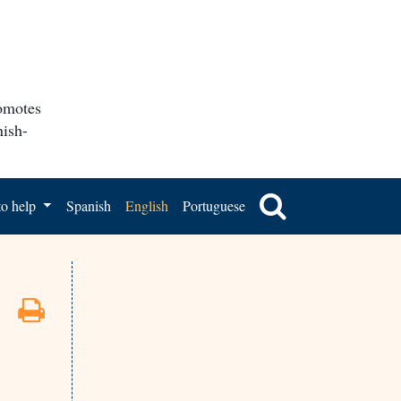
romotes
nish-
o help
Spanish
English
Portuguese