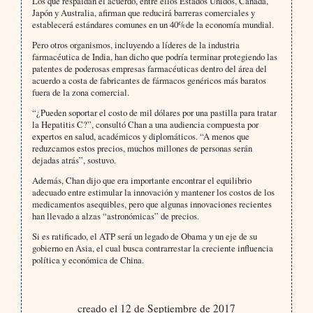
Los que respaldan el acuerdo, entre ellos Estados Unidos, Canadá,
Japón y Australia, afirman que reducirá barreras comerciales y
establecerá estándares comunes en un 40%de la economía mundial.
Pero otros organismos, incluyendo a líderes de la industria
farmacéutica de India, han dicho que podría terminar protegiendo las
patentes de poderosas empresas farmacéuticas dentro del área del
acuerdo a costa de fabricantes de fármacos genéricos más baratos
fuera de la zona comercial.
“¿Pueden soportar el costo de mil dólares por una pastilla para tratar
la Hepatitis C?”, consultó Chan a una audiencia compuesta por
expertos en salud, académicos y diplomáticos. “A menos que
reduzcamos estos precios, muchos millones de personas serán
dejadas atrás”, sostuvo.
Además, Chan dijo que era importante encontrar el equilibrio
adecuado entre estimular la innovación y mantener los costos de los
medicamentos asequibles, pero que algunas innovaciones recientes
han llevado a alzas “astronómicas” de precios.
Si es ratificado, el ATP será un legado de Obama y un eje de su
gobierno en Asia, el cual busca contrarrestar la creciente influencia
política y económica de China.
creado el 12 de Septiembre de 2017