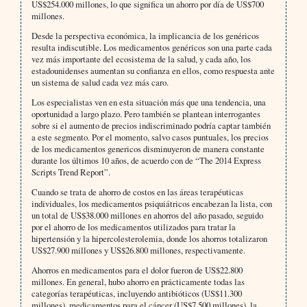
US$254.000 millones, lo que significa un ahorro por día de US$700
millones.
Desde la perspectiva económica, la implicancia de los genéricos
resulta indiscutible. Los medicamentos genéricos son una parte cada
vez más importante del ecosistema de la salud, y cada año, los
estadounidenses aumentan su confianza en ellos, como respuesta ante
un sistema de salud cada vez más caro.
Los especialistas ven en esta situación más que una tendencia, una
oportunidad a largo plazo. Pero también se plantean interrogantes
sobre si el aumento de precios indiscriminado podría captar también
a este segmento. Por el momento, salvo casos puntuales, los precios
de los medicamentos genericos disminuyeron de manera constante
durante los últimos 10 años, de acuerdo con de “The 2014 Express
Scripts Trend Report”.
Cuando se trata de ahorro de costos en las áreas terapéuticas
individuales, los medicamentos psiquiátricos encabezan la lista, con
un total de US$38.000 millones en ahorros del año pasado, seguido
por el ahorro de los medicamentos utilizados para tratar la
hipertensión y la hipercolesterolemia, donde los ahorros totalizaron
US$27.900 millones y US$26.800 millones, respectivamente.
Ahorros en medicamentos para el dolor fueron de US$22.800
millones. En general, hubo ahorro en prácticamente todas las
categorías terapéuticas, incluyendo antibióticos (US$11.300
millones), medicamentos para el cáncer (US$7.500 millones), la