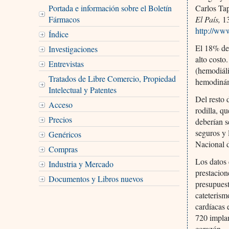
Portada e información sobre el Boletín
Carlos Ta
Fármacos
El País,
13
http://ww
Índice
El 18% de
Investigaciones
alto costo
Entrevistas
(hemodiáli
Tratados de Libre Comercio, Propiedad
hemodinámi
Intelectual y Patentes
Del resto 
Acceso
rodilla, q
Precios
deberían s
seguros y 
Genéricos
Nacional d
Compras
Los datos 
Industria y Mercado
prestacion
Documentos y Libros nuevos
presupuest
cateterism
cardíacas 
720 implan
corazón.