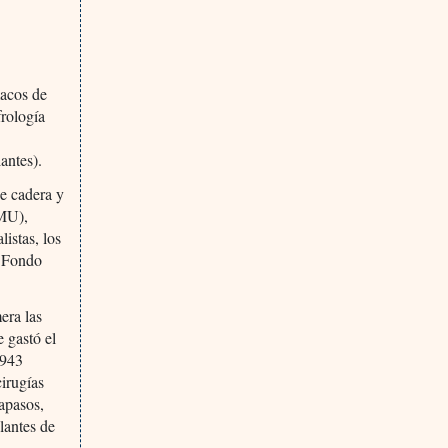
macos de
frología
antes).
de cadera y
SMU),
listas, los
l Fondo
era las
 gastó el
.943
cirugías
capasos,
lantes de