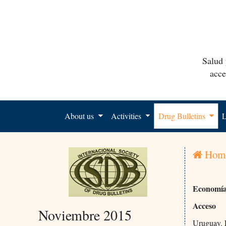
Salud 
acce
About us
Activities
Drug Bulletins
L
Hom
Economía
Acceso
Noviembre 2015
Uruguay.