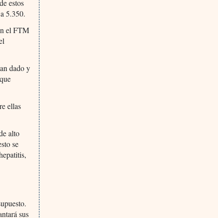
de estos
 a 5.350.
 en el FTM
el
han dado y
 que
e ellas
de alto
esto se
epatitis,
supuesto.
antará sus