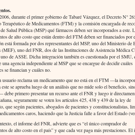
ntos.
2006, durante el primer gobierno de Tabaré Vázquez, el Decreto N° 265
o Terapéutico de Medicamentos (FTM) y la comisión encargada de rec
 de Salud Pública (MSP) qué fármacos deben ser incorporados a este. 
tos de alto costo que están dentro del FTM deben ser financiados por
ón está formada por dos representantes del MSP, uno del Ministerio de
 (MEF), uno del FNR, dos de las Instituciones de Asistencia Médica C
uno de ASSE. Dicha integración también es cuestionada por el SMU, 
e una agencia independiente al MSP que se encargue de decidir cuáles
es se financian y cuáles no.
 usuario reclama un medicamento que no está en el FTM —la incorpor
 este se aprueba luego de un análisis que no mide solo el beneficio, si
— debe primero presentar un recurso ante el FNR y luego ir directamen
ñana, seguramente se voten los artículos 425, 438 y 439 de la ley de
o, que según pacientes, abogados de pacientes y constitucionalistas, lim
edicamentos caros, haciendo que la Justicia falle a favor del Estado (ver
ntexto, el informe del FNR, advierte que es “el único comprador de
os de alto costo en el país” y que cada vez paga más prestaciones. El 