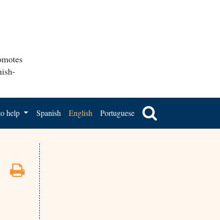
romotes
nish-
o help
Spanish
English
Portuguese