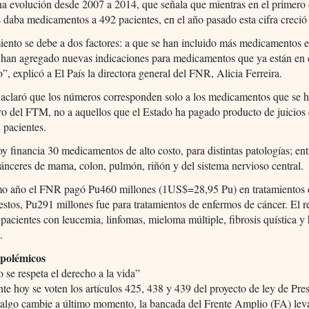
a evolución desde 2007 a 2014, que señala que mientras en el primero 
s daba medicamentos a 492 pacientes, en el año pasado esta cifra creció
iento se debe a dos factores: a que se han incluido más medicamentos
 han agregado nuevas indicaciones para medicamentos que ya están en 
”, explicó a El País la directora general del FNR, Alicia Ferreira.
 aclaró que los números corresponden solo a los medicamentos que se 
ro del FTM, no a aquellos que el Estado ha pagado producto de juicios
 pacientes.
 financia 30 medicamentos de alto costo, para distintas patologías; entr
cánceres de mama, colon, pulmón, riñón y del sistema nervioso central.
imo año el FNR pagó Pu460 millones (1US$=28,95 Pu) en tratamientos 
estos, Pu291 millones fue para tratamientos de enfermos de cáncer. El r
 pacientes con leucemia, linfomas, mieloma múltiple, fibrosis quística y h
.
 polémicos
no se respeta el derecho a la vida”
e hoy se voten los artículos 425, 438 y 439 del proyecto de ley de Pre
 algo cambie a último momento, la bancada del Frente Amplio (FA) lev