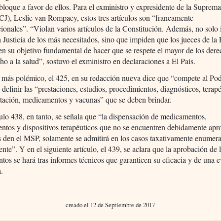
loque a favor de ellos. Para el exministro y expresidente de la Suprem
SCJ), Leslie van Rompaey, estos tres artículos son “francamente
cionales”. “Violan varios artículos de la Constitución. Además, no solo
a Justicia de los más necesitados, sino que impiden que los jueces de la
 su objetivo fundamental de hacer que se respete el mayor de los dere
cho a la salud”, sostuvo el exministro en declaraciones a El País.
o más polémico, el 425, en su redacción nueva dice que “compete al Po
 definir las “prestaciones, estudios, procedimientos, diagnósticos, terap
itación, medicamentos y vacunas” que se deben brindar.
culo 438, en tanto, se señala que “la dispensación de medicamentos,
ntos y dispositivos terapéuticos que no se encuentren debidamente ap
s den el MSP, solamente se admitirá en los casos taxativamente enumera
nte”. Y en el siguiente artículo, el 439, se aclara que la aprobación de 
os se hará tras informes técnicos que garanticen su eficacia y de una 
.
creado el 12 de Septiembre de 2017