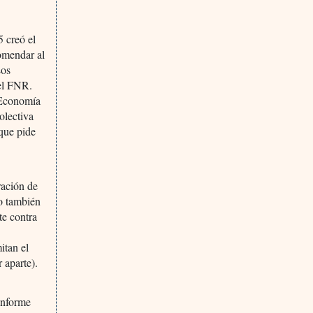
 creó el
omendar al
Los
 el FNR.
 Economía
olectiva
que pide
ación de
no también
te contra
itan el
 aparte).
informe