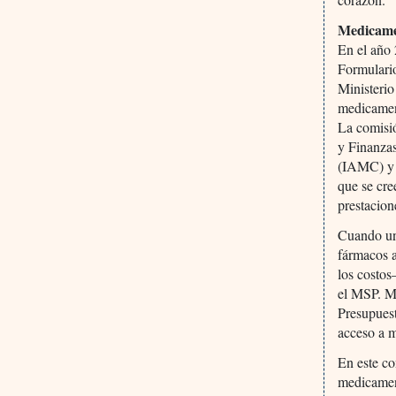
Medicame
En el año 
Formulari
Ministerio
medicamen
La comisi
y Finanzas
(IAMC) y 
que se cre
prestacion
Cuando un
fármacos a
los costos
el MSP. Ma
Presupuest
acceso a m
En este co
medicament