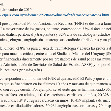
pia
 de octubre de 2015
w.elpais.com.uy/informacion/cuanto-dinero-fnr-farmacos-costosos.html
l presupuesto del Fondo Nacional de Recursos (FNR) se destina a fár
. La mayor parte de los gastos, en tanto, corresponde: 33% al área de ne
sis, diálisis peritoneal y trasplantes) y 32% a la de cardiología (estudios
cos, cirugías, angioplastias, marcapasos, cardiodesfibriladores y traspl
del dinero, el 8% va para el área de traumatología y abarca las prótesis 
ue para muchos críticos, entre ellos el Sindicato Médico del Uruguay (
er financiadas directamente por los prestadores de salud (o sea las mutua
la Administración de Servicios de Salud del Estado, ASSE) y no por e
e Recursos (ver infografía).
corresponden a un informe del FNR al que accedió El País, y que enum
es que se financiaron en los últimos 10 años y muestra de qué manera se
o con el que cuenta. Por ejemplo, se advierte que se han financiado 35
os cardíacos en adultos, 1.010 cateterismos cardíacos en niños, 20.328 
en adultos, 1.848 cirugías cardíacas en niños, 10.459 implantes de mar
tes de cardiodesfibriladores, 30.964 angioplastias coronarias y 70 trasp