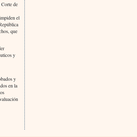
a Corte de
 impiden el
 República
chos, que
der
éuticos y
robados y
dos en la
los
evaluación