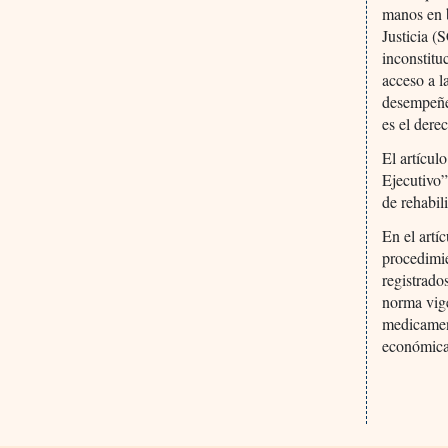
manos en b
Justicia (
inconstitu
acceso a l
desempeñen
es el dere
El artícul
Ejecutivo”
de rehabil
En el artí
procedimie
registrado
norma vige
medicament
económica