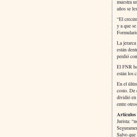
muestra un
años se le
“El crecim
y a que se
Formulario
La jerarca
están dent
perdió con
El FNR hoy
están los 
En el últ
costo. De 
dividió en
entre otros
Artículos
Jurista: “
Segurament
Salvo que