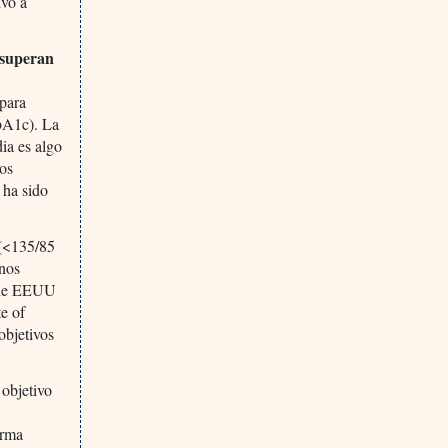
ivo a
 superan
 para
HbA1c). La
ia es algo
vos
 ha sido
 (<135/85
unos
a de EEUU
te of
 objetivos
 objetivo
)
orma