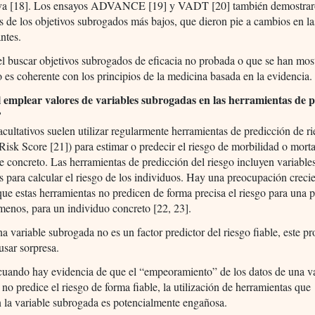
tiva [18]. Los ensayos ADVANCE [19] y VADT [20] también demostrar
s de los objetivos subrogados más bajos, que dieron pie a cambios en la
ntes.
l buscar objetivos subrogados de eficacia no probada o que se han mos
 es coherente con los principios de la medicina basada en la evidencia.
il emplear valores de variables subrogadas en las herramientas de 
?
cultativos suelen utilizar regularmente herramientas de predicción de ri
isk Score [21]) para estimar o predecir el riesgo de morbilidad o mort
e concreto. Las herramientas de predicción del riesgo incluyen variable
 para calcular el riesgo de los individuos. Hay una preocupación crecie
ue estas herramientas no predicen de forma precisa el riesgo para una 
enos, para un individuo concreto [22, 23].
 variable subrogada no es un factor predictor del riesgo fiable, este p
usar sorpresa.
uando hay evidencia de que el “empeoramiento” de los datos de una va
no predice el riesgo de forma fiable, la utilización de herramientas que
 la variable subrogada es potencialmente engañosa.