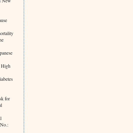
in New
ause
ortality
the
apanese
t High
iabetes
sk for
ul
l
 No.: