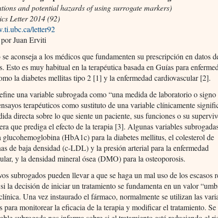
ations and potential hazards of using surrogate markers)
cs Letter 2014 (92)
.ti.ubc.ca/letter92
por Juan Erviti
se aconseja a los médicos que fundamenten su prescripción en datos de
. Esto es muy habitual en la terapéutica basada en Guías para enferme
omo la diabetes mellitas tipo 2 [1] y la enfermedad cardiovascular [2].
fine una variable subrogada como “una medida de laboratorio o signo 
ensayos terapéuticos como sustituto de una variable clínicamente signifi
ida directa sobre lo que siente un paciente, sus funciones o su supervi
era que prediga el efecto de la terapia [3]. Algunas variables subrogad
a glucohemoglobina (HbA1c) para la diabetes mellitus, el colesterol de
nas de baja densidad (c-LDL) y la presión arterial para la enfermedad
ular, y la densidad mineral ósea (DMO) para la osteoporosis.
vos subrogados pueden llevar a que se haga un mal uso de los escasos 
, si la decisión de iniciar un tratamiento se fundamenta en un valor “umb
clínica. Una vez instaurado el fármaco, normalmente se utilizan las vari
 para monitorear la eficacia de la terapia y modificar el tratamiento. S
iable subrogada nos informa sobre si el tratamiento está reduciendo el r