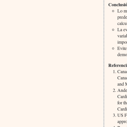
Conclusi
Lo má
prede
calcu
La ev
varia
impor
Evite
demos
Referenci
Canad
Canad
and 
Ander
Cardi
for t
Card
US FD
appro