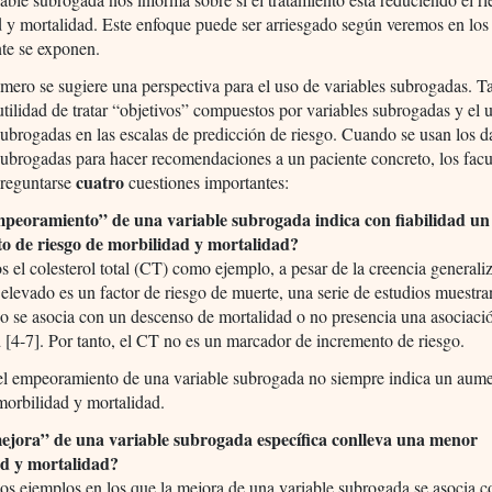
 y mortalidad. Este enfoque puede ser arriesgado según veremos en los
te se exponen.
mero se sugiere una perspectiva para el uso de variables subrogadas. 
utilidad de tratar “objetivos” compuestos por variables subrogadas y el 
subrogadas en las escalas de predicción de riesgo. Cuando se usan los d
subrogadas para hacer recomendaciones a un paciente concreto, los facu
cuatro
preguntarse
cuestiones importantes:
mpeoramiento” de una variable subrogada indica con fiabilidad un
o de riesgo de morbilidad y mortalidad?
 el colesterol total (CT) como ejemplo, a pesar de la creencia generali
elevado es un factor de riesgo de muerte, una serie de estudios muestra
 se asocia con un descenso de mortalidad o no presencia una asociaci
 [4-7]. Por tanto, el CT no es un marcador de incremento de riesgo.
l empeoramiento de una variable subrogada no siempre indica un aum
morbilidad y mortalidad.
ejora” de una variable subrogada específica conlleva una menor
d y mortalidad?
s ejemplos en los que la mejora de una variable subrogada se asocia c