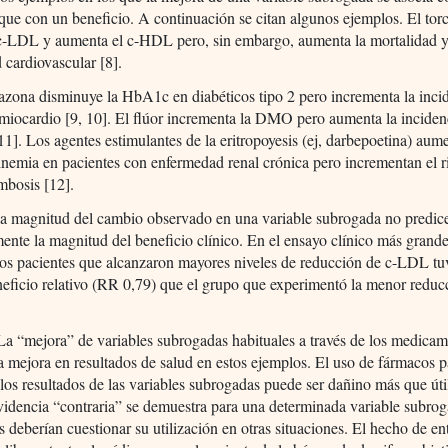
ue con un beneficio. A continuación se citan algunos ejemplos. El torc
 c-LDL y aumenta el c-HDL pero, sin embargo, aumenta la mortalidad y
 cardiovascular [8].
tazona disminuye la HbA1c en diabéticos tipo 2 pero incrementa la inci
 miocardio [9, 10]. El flúor incrementa la DMO pero aumenta la inciden
[11]. Los agentes estimulantes de la eritropoyesis (ej, darbepoetina) aum
nemia en pacientes con enfermedad renal crónica pero incrementan el r
ombosis [12].
la magnitud del cambio observado en una variable subrogada no predic
ente la magnitud del beneficio clínico. En el ensayo clínico más grand
 los pacientes que alcanzaron mayores niveles de reducción de c-LDL tu
eficio relativo (RR 0,79) que el grupo que experimentó la menor redu
.
a “mejora” de variables subrogadas habituales a través de los medica
a mejora en resultados de salud en estos ejemplos. El uso de fármacos p
los resultados de las variables subrogadas puede ser dañino más que út
videncia “contraria” se demuestra para una determinada variable subrog
os deberían cuestionar su utilización en otras situaciones. El hecho de e