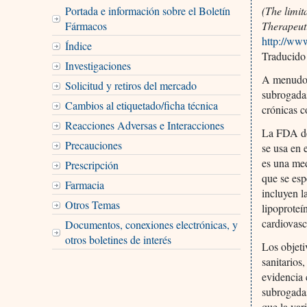
Portada e información sobre el Boletín
(The limit
Fármacos
Therapeuti
http://www
Índice
Traducido 
Investigaciones
A menudo 
Solicitud y retiros del mercado
subrogadas
Cambios al etiquetado/ficha técnica
crónicas c
Reacciones Adversas e Interacciones
La FDA de
Precauciones
se usa en 
es una med
Prescripción
que se esp
Farmacia
incluyen l
Otros Temas
lipoproteí
cardiovasc
Documentos, conexiones electrónicas, y
otros boletines de interés
Los objeti
sanitarios
evidencia 
subrogadas
que la var