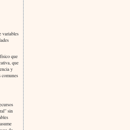
 variables
dades
físico que
cativa, que
vencia y
as comunes
recursos
ral” sin
ables
e asume
iesgo de