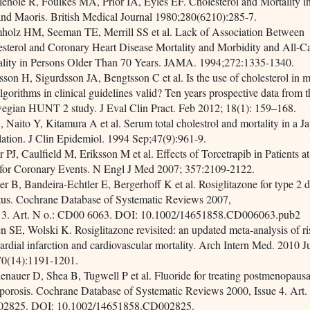
ehole R, Foulkes MA, Prior IA, Eyles EF. Cholesterol and Mortality 
nd Maoris. British Medical Journal 1980;280(6210):285-7.
holz HM, Seeman TE, Merrill SS et al. Lack of Association Between
sterol and Coronary Heart Disease Mortality and Morbidity and All-C
ality in Persons Older Than 70 Years. JAMA. 1994;272:1335-1340.
sson H, Sigurdsson JA, Bengtsson C et al. Is the use of cholesterol in m
algorithms in clinical guidelines valid? Ten years prospective data from 
egian HUNT 2 study. J Eval Clin Pract. Feb 2012; 18(1): 159–168.
, Naito Y, Kitamura A et al. Serum total cholestrol and mortality in a J
ation. J Clin Epidemiol. 1994 Sep;47(9):961-9.
r PJ, Caulfield M, Eriksson M et al. Effects of Torcetrapib in Patients a
 for Coronary Events. N Engl J Med 2007; 357:2109-2122.
er B, Bandeira-Echtler E, Bergerhoff K et al. Rosiglitazone for type 2 d
tus. Cochrane Database of Systematic Reviews 2007,
e 3. Art. N o.: CD00 6063. DOI: 10.1002/14651858.CD006063.pub2
n SE, Wolski K. Rosiglitazone revisited: an updated meta-analysis of ri
rdial infarction and cardiovascular mortality. Arch Intern Med. 2010 J
70(14):1191-1201.
nauer D, Shea B, Tugwell P et al. Fluoride for treating postmenopausa
porosis. Cochrane Database of Systematic Reviews 2000, Issue 4. Art.
2825. DOI: 10.1002/14651858.CD002825.