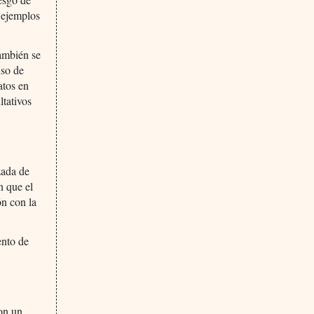
 ejemplos
También se
uso de
atos en
ltativos
zada de
n que el
ón con la
ento de
on un