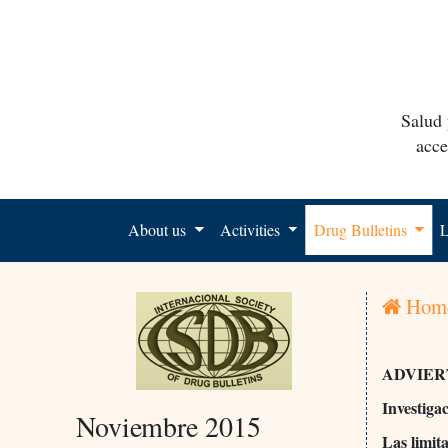
Salud 
acce
About us
Activities
Drug Bulletins
L
Hom
ADVIER
Investiga
Noviembre 2015
Las limit