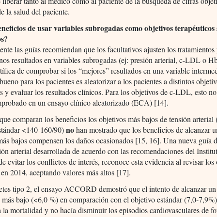
 liberar tanto al médico como al paciente de la búsqueda de cifras objet
e la salud del paciente.
eneficios de usar variables subrogadas como objetivos terapéuticos
os?
nte las guías recomiendan que los facultativos ajusten los tratamientos
nos resultados en variables subrogadas (ej: presión arterial, c-LDL o 
tífica de comprobar si los “mejores” resultados en una variable intermed
bueno para los pacientes es aleatorizar a los pacientes a distintos objeti
 y evaluar los resultados clínicos. Para los objetivos de c-LDL, esto no
probado en un ensayo clínico aleatorizado (ECA) [14].
e comparan los beneficios los objetivos más bajos de tensión arterial
no
estándar <140-160/90)
han mostrado que los beneficios de alcanzar 
 más bajos compensen los daños ocasionados [15, 16]. Una nueva guí
ión arterial desarrollada de acuerdo con las recomendaciones del Institu
e evitar los conflictos de interés, reconoce esta evidencia al revisar los
 en 2014, aceptando valores más altos [17].
etes tipo 2, el ensayo ACCORD demostró que el intento de alcanzar un
más bajo (<6,0 %) en comparación con el objetivo estándar (7,0-7,9%
la mortalidad y no hacía disminuir los episodios cardiovasculares de f