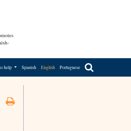
romotes
nish-
o help
Spanish
English
Portuguese