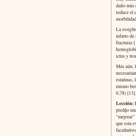
daño más q
reduce el
morbilidad
La rosigli
infarto de
fracturas 
hemoglobi
ictus y tr
Más aún, 
necesariam
estatinas,
mismo ben
0,78) [13]
Lección:
L
predijo un
“mejorar” 
que esta e
facultativ