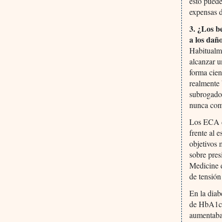
esto puede
expensas d
3. ¿Los b
a los dañ
Habitualme
alcanzar u
forma cien
realmente 
subrogados
nunca com
Los ECA qu
frente al 
objetivos
sobre pres
Medicine d
de tensión
En la diab
de HbA1c 
aumentaba 