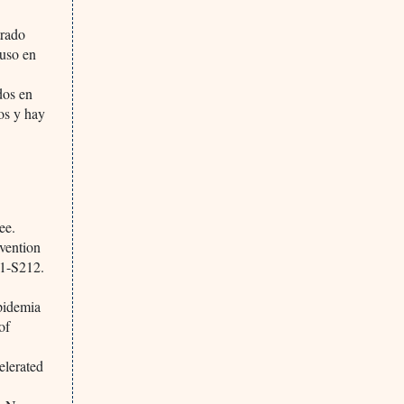
trado
 uso en
dos en
os y hay
ee.
evention
S1-S212.
pidemia
of
elerated