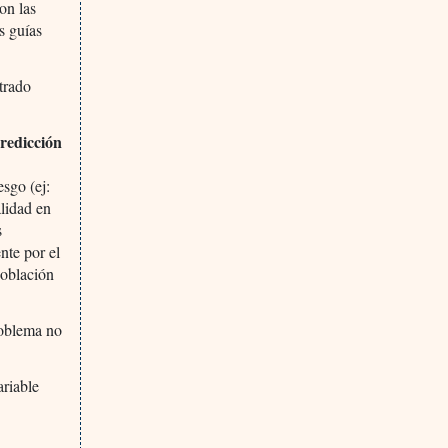
on las
s guías
trado
predicción
esgo (ej:
alidad en
s
nte por el
población
roblema no
riable