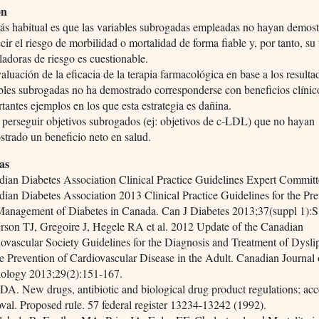
ón
s habitual es que las variables subrogadas empleadas no hayan demos
cir el riesgo de morbilidad o mortalidad de forma fiable y, por tanto, su
ladoras de riesgo es cuestionable.
aluación de la eficacia de la terapia farmacológica en base a los resulta
bles subrogadas no ha demostrado corresponderse con beneficios clínic
tantes ejemplos en los que esta estrategia es dañina.
 perseguir objetivos subrogados (ej: objetivos de c-LDL) que no hayan
trado un beneficio neto en salud.
as
ian Diabetes Association Clinical Practice Guidelines Expert Committ
ian Diabetes Association 2013 Clinical Practice Guidelines for the Pr
Management of Diabetes in Canada. Can J Diabetes 2013;37(suppl 1):
son TJ, Gregoire J, Hegele RA et al. 2012 Update of the Canadian
ovascular Society Guidelines for the Diagnosis and Treatment of Dysli
he Prevention of Cardiovascular Disease in the Adult. Canadian Journal 
iology 2013;29(2):151-167.
A. New drugs, antibiotic and biological drug product regulations; acc
val. Proposed rule. 57 federal register 13234-13242 (1992).