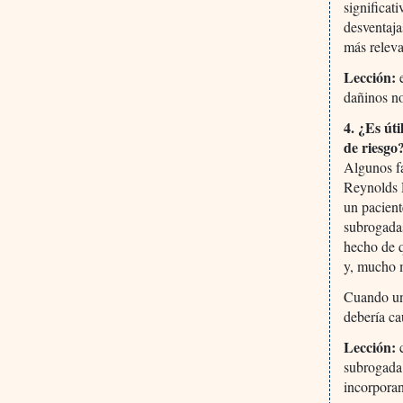
significa
desventaja
más releva
Lección:
e
dañinos no
4. ¿Es út
de riesgo
Algunos fa
Reynolds R
un pacient
subrogadas
hecho de q
y, mucho m
Cuando una
debería ca
Lección:
c
subrogada 
incorporan