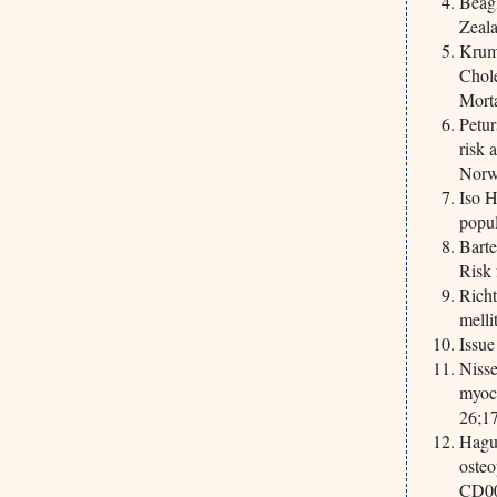
Beagl
Zeala
Krum
Chole
Mort
Petur
risk 
Norw
Iso H
popul
Barte
Risk
Richt
melli
Issu
Nisse
myoca
26;1
Hague
osteo
CD00