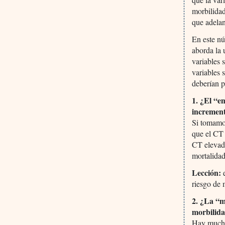
morbilidad
que adelan
En este nú
aborda la 
variables 
variables 
deberían 
1. ¿El “e
increment
Si tomamos
que el CT 
CT elevado
mortalidad
Lección:
e
riesgo de 
2. ¿La “m
morbilida
Hay mucho