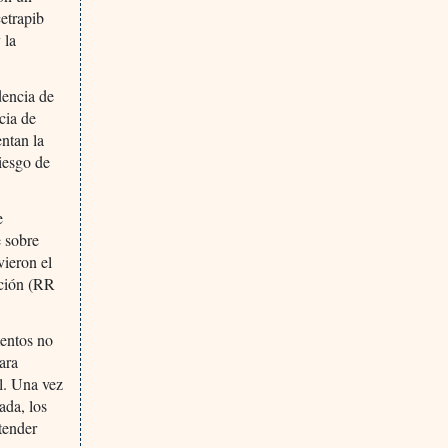
etrapib
 la
dencia de
cia de
entan la
iesgo de
e
e sobre
vieron el
cción (RR
mentos no
ara
il. Una vez
ada, los
ntender