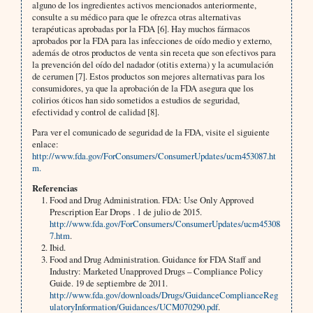
alguno de los ingredientes activos mencionados anteriormente,
consulte a su médico para que le ofrezca otras alternativas
terapéuticas aprobadas por la FDA [6]. Hay muchos fármacos
aprobados por la FDA para las infecciones de oído medio y externo,
además de otros productos de venta sin receta que son efectivos para
la prevención del oído del nadador (otitis externa) y la acumulación
de cerumen [7]. Estos productos son mejores alternativas para los
consumidores, ya que la aprobación de la FDA asegura que los
colirios óticos han sido sometidos a estudios de seguridad,
efectividad y control de calidad [8].
Para ver el comunicado de seguridad de la FDA, visite el siguiente
enlace:
http://www.fda.gov/ForConsumers/ConsumerUpdates/ucm453087.ht
m.
Referencias
Food and Drug Administration. FDA: Use Only Approved
Prescription Ear Drops . 1 de julio de 2015.
http://www.fda.gov/ForConsumers/ConsumerUpdates/ucm45308
7.htm
.
Ibid.
Food and Drug Administration. Guidance for FDA Staff and
Industry: Marketed Unapproved Drugs – Compliance Policy
Guide. 19 de septiembre de 2011.
http://www.fda.gov/downloads/Drugs/GuidanceComplianceReg
ulatoryInformation/Guidances/UCM070290.pdf
.