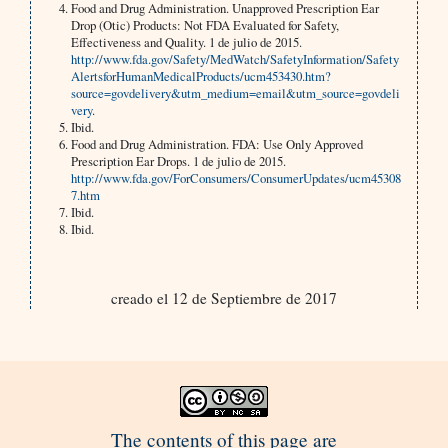
Food and Drug Administration. Unapproved Prescription Ear
Drop (Otic) Products: Not FDA Evaluated for Safety,
Effectiveness and Quality. 1 de julio de 2015.
http://www.fda.gov/Safety/MedWatch/SafetyInformation/Safety
AlertsforHumanMedicalProducts/ucm453430.htm?
source=govdelivery&utm_medium=email&utm_source=govdeli
very
.
Ibid.
Food and Drug Administration. FDA: Use Only Approved
Prescription Ear Drops. 1 de julio de 2015.
http://www.fda.gov/ForConsumers/ConsumerUpdates/ucm45308
7.htm
Ibid.
Ibid.
creado el 12 de Septiembre de 2017
The contents of this page are