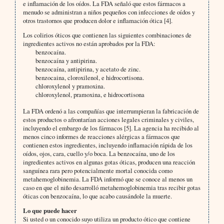
e inflamación de los oídos. La FDA señaló que estos fármacos a
menudo se administran a niños pequeños con infecciones de oídos y
otros trastornos que producen dolor e inflamación ótica [4].
Los colirios óticos que contienen las siguientes combinaciones de
ingredientes activos no están aprobados por la FDA:
benzocaína.
benzocaína y antipirina.
benzocaína, antipirina, y acetato de zinc.
benzocaina, cloroxilenol, e hidrocortisona.
chloroxylenol y pramoxina.
chloroxylenol, pramoxina, e hidrocortisona
La FDA ordenó a las compañías que interrumpieran la fabricación de
estos productos o afrontarían acciones legales criminales y civiles,
incluyendo el embargo de los fármacos [5]. La agencia ha recibido al
menos cinco informes de reacciones alérgicas a fármacos que
contienen estos ingredientes, incluyendo inflamación rápida de los
oídos, ojos, cara, cuello y/o boca. La benzocaína, uno de los
ingredientes activos en algunas gotas óticas, producen una reacción
sanguínea rara pero potencialmente mortal conocida como
metahemoglobinemia. La FDA informó que se conoce al menos un
caso en que el niño desarrolló metahemoglobinemia tras recibir gotas
óticas con benzocaína, lo que acabo causándole la muerte.
Lo que puede hacer
Si usted o un conocido suyo utiliza un producto ótico que contiene