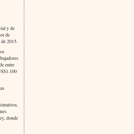
ial y de
dor de
s de 2015.
tos
abajadores
de entre
 US$1.100
das
strativos,
ones
sey, donde