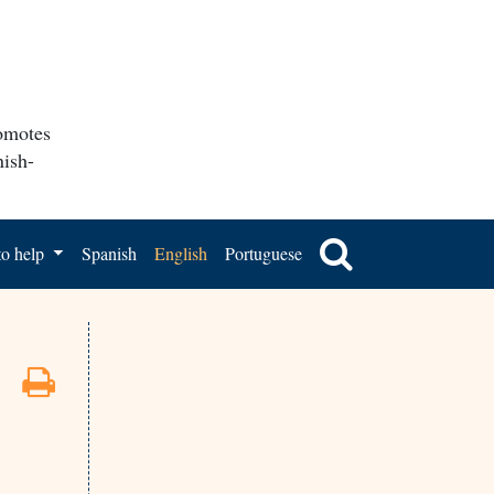
romotes
nish-
o help
Spanish
English
Portuguese