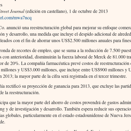
es
treet Journal
(edición en castellano), 1 de octubre de 2013
nyurl.com/mwa7ncq
. anunció una reestructuración global para mejorar su enfoque comerc
ión y desarrollo, una medida que incluye el despido adicional de alrede
eados con el fin de ahorrar unos US$2.500 millones anuales para fine
ronda de recortes de empleo, que se suma a la reducción de 7.500 pues
 con anterioridad, disminuirán la fuerza laboral de Merck de 81.000 tr
or de 20%. La compañía farmacéutica prevé costos de reestructuración 
millones y US$3.000 millones, que incluye entre US$900 millones y
 2013; la mayor parte de la cifra será registrada en el tercer trimestre.
a rectificó su proyección de ganancia para 2013, que excluye las parti
de la reestructuración.
cipa que la mayor parte del ahorro de costos provendrá de gastos admini
ng y de investigación y desarrollo. También espera reducir sus operaci
ias globales, particularmente en el estado estadounidense de Nueva Jer
ede.