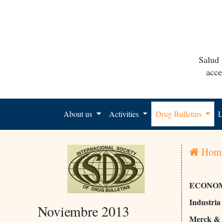
Salud 
acce
About us
Activities
Drug Bulletins
L
Hom
ECONOM
Industri
Noviembre 2013
Merck & 