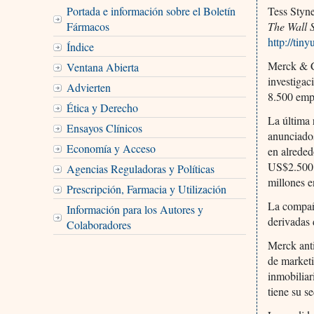
Portada e información sobre el Boletín
Tess Styn
Fármacos
The Wall S
http://ti
Índice
Merck & Co
Ventana Abierta
investigac
Advierten
8.500 empl
Ética y Derecho
La última 
Ensayos Clínicos
anunciados
Economía y Acceso
en alreded
US$2.500 
Agencias Reguladoras y Políticas
millones en
Prescripción, Farmacia y Utilización
La compañí
Información para los Autores y
derivadas 
Colaboradores
Merck anti
de marketi
inmobiliar
tiene su s