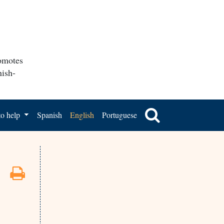
romotes
nish-
o help
Spanish
English
Portuguese