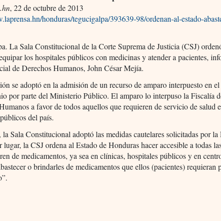
.hn
, 22 de octubre de 2013
w.laprensa.hn/honduras/tegucigalpa/393639-98/ordenan-al-estado-abast
a. La Sala Constitucional de la Corte Suprema de Justicia (CSJ) orden
quipar los hospitales públicos con medicinas y atender a pacientes, inf
pecial de Derechos Humanos, John César Mejía.
ión se adoptó en la admisión de un recurso de amparo interpuesto en e
io por parte del Ministerio Público. El amparo lo interpuso la Fiscalía 
umanos a favor de todos aquellos que requieren de servicio de salud e
 públicos del país.
la Sala Constitucional adoptó las medidas cautelares solicitadas por la 
 lugar, la CSJ ordena al Estado de Honduras hacer accesible a todas la
ren de medicamentos, ya sea en clínicas, hospitales públicos y en centr
abastecer o brindarles de medicamentos que ellos (pacientes) requieran 
o”.