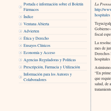
Portada e información sobre el Boletín
La Prensa
Fármacos
http://ww
hospitales
Índice
Tegucigalp
Ventana Abierta
Gobierno e
Advierten
fiscal es
Ética y Derecho
La resoluc
Ensayos Clínicos
mes de jun
Economía y Acceso
Derechos H
hospitales
Agencias Reguladoras y Políticas
Prescripción, Farmacia y Utilización
Asimismo, 
“En primer
Información para los Autores y
que requie
Colaboradores
salud, de 
tratamient