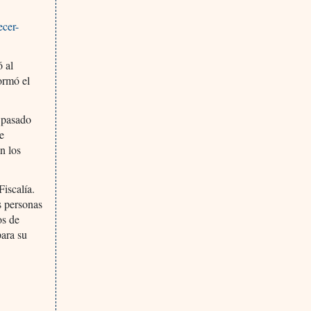
ecer-
ó al
ormó el
l pasado
de
n los
Fiscalía.
s personas
os de
para su