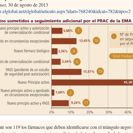
net
, 30 de agosto de 2013
w.elglobal.net/elglobal/articulo.aspx?idart=768240&idcat=782&tipo=2
e son 119 los fármacos que deben identificarse con el triángulo negro 