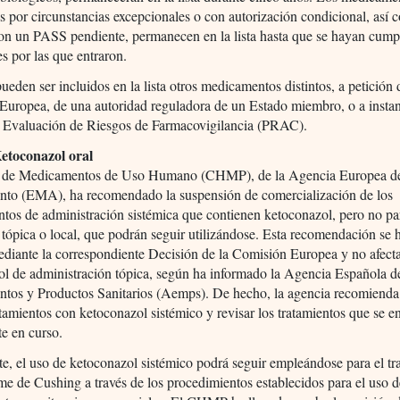
s por circunstancias excepcionales o con autorización condicional, así
on un PASS pendiente, permanecen en la lista hasta que se hayan cumpl
s por las que entraron.
eden ser incluidos en la lista otros medicamentos distintos, a petición 
uropea, de una autoridad reguladora de un Estado miembro, o a instan
 Evaluación de Riesgos de Farmacovigilancia (PRAC).
etoconazol oral
 de Medicamentos de Uso Humano (CHMP), de la Agencia Europea d
to (EMA), ha recomendado la suspensión de comercialización de los
os de administración sistémica que contienen ketoconazol, pero no pa
 tópica o local, que podrán seguir utilizándose. Esta recomendación se 
ediante la correspondiente Decisión de la Comisión Europea y no afect
ol de administración tópica, según ha informado la Agencia Española d
tos y Productos Sanitarios (Aemps). De hecho, la agencia recomienda 
tamientos con ketoconazol sistémico y revisar los tratamientos que se e
e en curso.
e, el uso de ketoconazol sistémico podrá seguir empleándose para el tr
me de Cushing a través de los procedimientos establecidos para el uso 