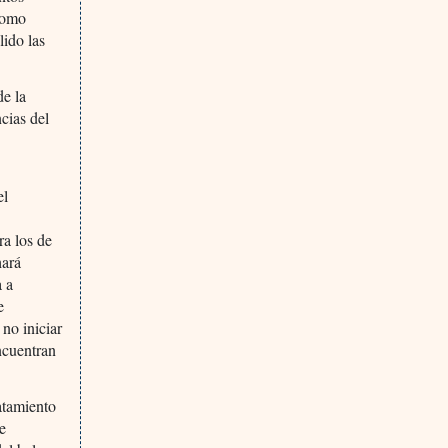
 como
ido las
de la
cias del
el
ra los de
hará
a a
e
no iniciar
ncuentran
atamiento
de