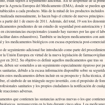
anto, están sujetos a seguimiento adicional. Así se desprende de la primer
 por la Agencia Europea del Medicamento (EMA), donde se pueden apr
establecidos a cada producto. Más de la mitad de los productos incluidos e
ctualizada mensualmente, lo hacen bajo el criterio de nuevos principios 
s a partir del 1 de enero de 2011. Además, del total, 19 son los denom
icamentos pendientes de un estudio de seguridad post-autorización y 
en circunstancias excepcionales (cuando hay razones por las que el lab
acilitar datos exhaustivos). También se incluyen medicamentos con aut
l y los medicamentos biológicos con escasa experiencia post-comercial
o de seguimiento adicional fue introducido como parte del procedimien
or la Unión Europea en virtud de la nueva legislación de farmacovigilan
igor en 2012. Su objetivo es definir aquellos medicamentos que tras su
ón, deben ser sometidos a un seguimiento especialmente riguroso por pa
s sanitarias, debido a la escasa información disponible sobre su segurid
ción estos medicamentos deben incluir en su prospecto y ficha técnica, d
bre, el símbolo de un triángulo negro invertido, con el propósito de fo
profesionales sanitarios y los propios ciudadanos la notificación de cualq
e reacciones adversas.
mentos que contienen las sustancias activas nuevas o los que contien
biológicos, permanecerán en la lista durante cinco años. Los medicame