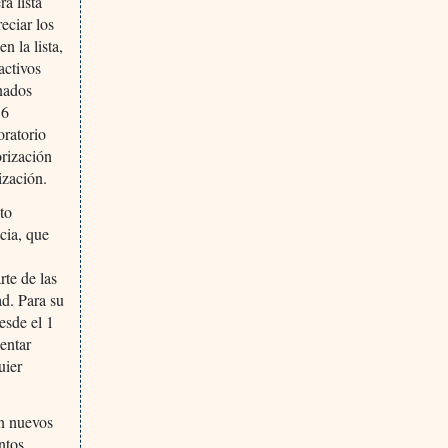
a lista
eciar los
n la lista,
activos
inados
16
oratorio
orización
ización.
to
cia, que
rte de las
ad. Para su
esde el 1
mentar
uier
en nuevos
ntos