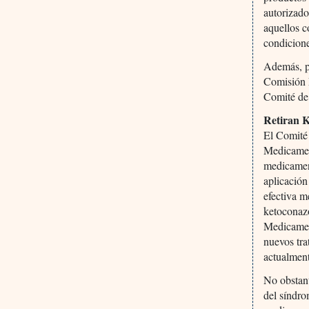
autorizado
aquellos c
condicione
Además, pu
Comisión E
Comité de
Retiran K
El Comité
Medicamen
medicament
aplicación
efectiva m
ketoconaz
Medicamen
nuevos tra
actualment
No obstant
del síndro