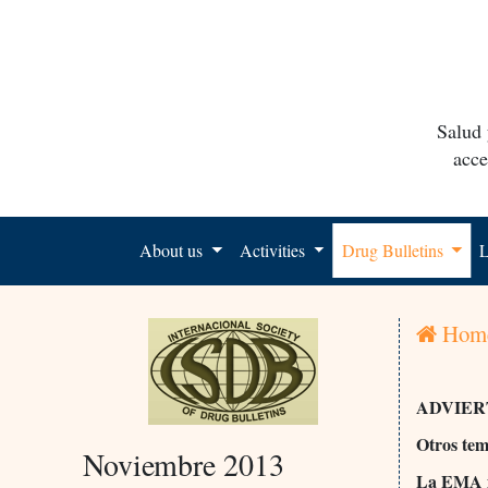
Salud 
acce
About us
Activities
Drug Bulletins
L
Hom
ADVIER
Otros te
Noviembre 2013
La EMA i