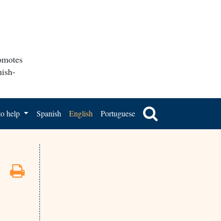
romotes
nish-
o help
Spanish
English
Portuguese