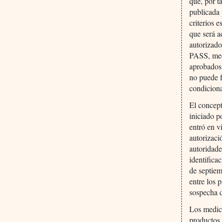
que, por t
publicada
criterios 
que será a
autorizado
PASS, med
aprobados 
no puede f
condiciona
El concept
iniciado p
entró en v
autorizaci
autoridade
identifica
de septiem
entre los 
sospecha d
Los medica
productos 