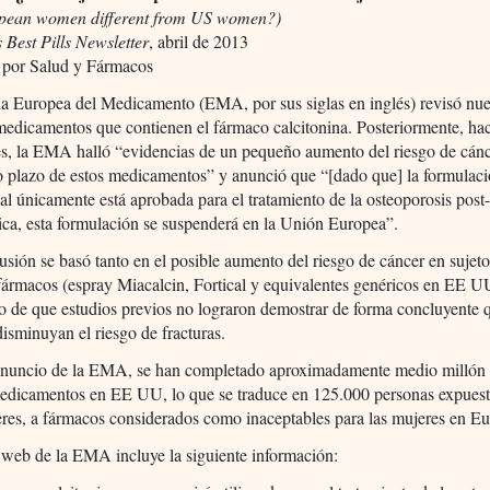
pean women different from US women?)
s Best Pills Newsletter
, abril de 2013
 por Salud y Fármacos
a Europea del Medicamento (EMA, por sus siglas en inglés) revisó nue
medicamentos que contienen el fármaco calcitonina. Posteriormente, ha
s, la EMA halló “evidencias de un pequeño aumento del riesgo de cánc
o plazo de estos medicamentos” y anunció que “[dado que] la formulac
al únicamente está aprobada para el tratamiento de la osteoporosis post
ca, esta formulación se suspenderá en la Unión Europea”.
usión se basó tanto en el posible aumento del riesgo de cáncer en sujeto
 fármacos (espray Miacalcin, Fortical y equivalentes genéricos en EE 
o de que estudios previos no lograron demostrar de forma concluyente 
isminuyan el riesgo de fracturas.
anuncio de la EMA, se han completado aproximadamente medio millón 
medicamentos en EE UU, lo que se traduce en 125.000 personas expuesta
res, a fármacos considerados como inaceptables para las mujeres en Eu
 web de la EMA incluye la siguiente información: