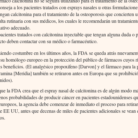
rmaco calcitonina no se seguirá utilizando para el tratamiento de la oste
onseja a los pacientes tratados con esprays nasales u otras formulacion
ngan calcitonina para el tratamiento de la osteoporosis que concierten 
lta rutinaria con sus médicos, los cuales le recomendarán un tratamient
nativo adecuado.
acientes tratados con calcitonina inyectable que tengan alguna duda o 
cto deben contactar con su médico o farmacéutico.
iendo costumbre en los últimos años, la FDA se queda atrás nuevamen
 su homólogo europeo en la protección del público de fármacos cuyos r
s beneficios. (El analgésico propoxifeno [Darvon] y el fármaco para la 
ramina [Meridia] también se retiraron antes en Europa que su prohibició
nidos).
e la FDA crea que el espray nasal de calcitonina es de algún modo má
nos probabilidades de producir cáncer en pacientes estadounidenses q
europeos, la agencia debe comenzar de inmediato el proceso para retirar
e EE UU, antes que decenas de miles de pacientes adicionales se vean 
os.