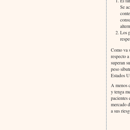
El fá
Se ac
conte
consu
alter
Los p
respe
Como va s
respecto a
superan su
peso sibut
Estados U
A menos qu
y tenga me
pacientes 
mercado d
a sus riesg