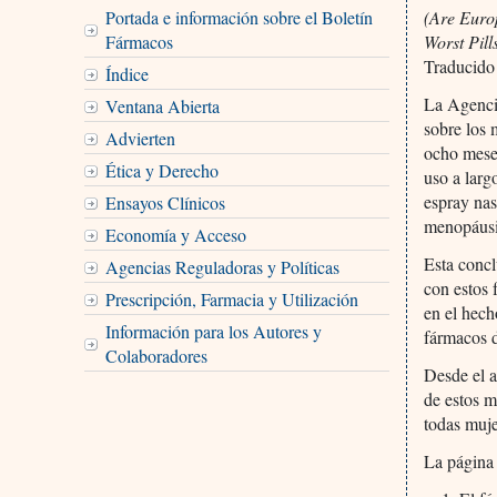
Portada e información sobre el Boletín
(Are Euro
Fármacos
Worst Pill
Traducido
Índice
La Agenci
Ventana Abierta
sobre los 
Advierten
ocho mese
Ética y Derecho
uso a larg
espray nas
Ensayos Clínicos
menopáusi
Economía y Acceso
Esta concl
Agencias Reguladoras y Políticas
con estos
Prescripción, Farmacia y Utilización
en el hech
Información para los Autores y
fármacos d
Colaboradores
Desde el 
de estos 
todas muje
La página