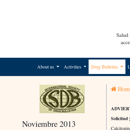
Salud 
acce
About us
Activities
Drug Bulletins
L
Hom
ADVIER
Solicitud
Noviembre 2013
Calcitoni