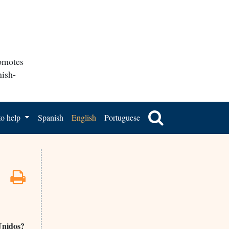
romotes
nish-
o help
Spanish
English
Portuguese
Unidos?