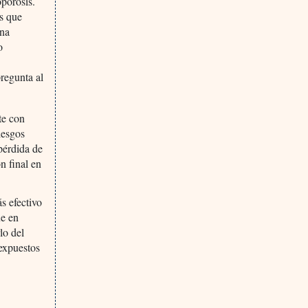
oporosis.
es que
una
o
pregunta al
te con
iesgos
pérdida de
n final en
s efectivo
ue en
lo del
expuestos