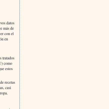
vos datos
ce más de
er con el
ión en
-
s tratados
UU) como
que estos
de recetas
s, casi
ropa.