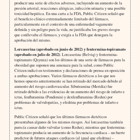
producir una serie de efectos adversos, incluyendo un aumento de la
presión arterial, reacciones alérgicas, infección urinaria y una posible
toxicidad hepática. En una carta a la FDA, Public Citizen señaló que
el beneficio clínico extremadamente limitado del fármaco,
particularmente en el contexto de una enfermedad vagamente
definida y sin peligro para la vida, no justificaba los graves riesgos
que conllevaba el fármaco, y exigía a la FDA que denegara la
aprobación del mismo.
Lorcaserina (aprobado en junio de 2012) y fentermina-topiramato
(aprobado en julio de 2012)
. Lorcaserina (Belviq) y fentermina-
topiramato (Qsymia) son los últimos de una serie de fármacos para la
obesidad que suponen una amenaza para la salud, como Public
Citizen indicó en testimonios y declaraciones de prensa en oposición
a ambas aprobaciones. Varios fármacos dietéticos a los que nos
hemos opuesto anteriormente se han retirado del mercado debido al
aumento del riesgo cardiovascular. Sibutramina (Meridia) fue
retirado debido a las evidencias de un aumento del riesgo de infarto e
ictus, fenfluramina (Pondimin) y dexfenfluramina (Redux) por
problemas de valvulopatías, y efedrina por problemas de infarto e
ictus.
Public Citizen señaló que los últimos fármacos dietéticos
presentaban algunos de los mismos riesgos. Así lorcaserina también
parecía causar daño valvular (como Redux), mientras que fentermina-
topiramato producía un aumento de la frecuencia cardiaca – un fuerte
predictor de futuros ataques cardiacos (al igual que efedrina) –