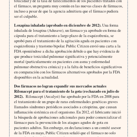
toxicidad y de la tasa de fallecimientos de los pacientes tratados con
el fármaco, un pregunta muy común en las nuevas clases de fármacos,
incluso a pesar de que la agencia admitiera que el fármaco pudiera
ser el culpable.
Loxapina inhalada (aprobado en diciembre de 2012).
Una forma
inhalada de loxapina (Adusave), un fármaco ya aprobado en forma de
cápsula para el tratamiento a largo plazo de la esquizofrenia, se
aprobó para el tratamiento de la agitación aguda en pacientes con
esquizofrenia y trastorno bipolar. Public Citizen envió una carta a la
FDA oponiéndose a dicha aprobación debido a que hay evidencia de
que produce toxicidad pulmonar significativa y potencialmente
mortal (particularmente en pacientes con asma y enfermedad
pulmonar obstructiva crónica) y a la falta de beneficios significativos
en comparación con los fármacos alternativos aprobados por la FDA
disponibles en la actualidad.
Dos fármacos no logran expandir sus mercados actuales
Rilonacept para el tratamiento de la gota (rechazado en julio de
2012).
Rilonacept (Arcalyst) fue aprobado por la FDA en 2008 para
el tratamiento de un grupo de raras enfermedades genéticas graves
llamados síndromes periódicos asociados a criopirina, que causan
inflamación sistémica en el organismo. En 2012, el fabricante inició
la búsqueda de aprobaciones adicionales para poder comercializar el
fármaco para la prevención de los ataques agudos de gota en
pacientes adultos. Sin embargo, en declaraciones a un comité asesor
de la FDA en mayo, Public Citizen señaló que el fármaco no solo