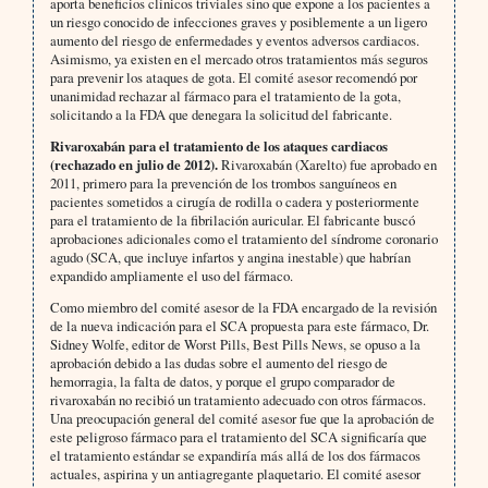
aporta beneficios clínicos triviales sino que expone a los pacientes a
un riesgo conocido de infecciones graves y posiblemente a un ligero
aumento del riesgo de enfermedades y eventos adversos cardiacos.
Asimismo, ya existen en el mercado otros tratamientos más seguros
para prevenir los ataques de gota. El comité asesor recomendó por
unanimidad rechazar al fármaco para el tratamiento de la gota,
solicitando a la FDA que denegara la solicitud del fabricante.
Rivaroxabán para el tratamiento de los ataques cardiacos
(rechazado en julio de 2012).
Rivaroxabán (Xarelto) fue aprobado en
2011, primero para la prevención de los trombos sanguíneos en
pacientes sometidos a cirugía de rodilla o cadera y posteriormente
para el tratamiento de la fibrilación auricular. El fabricante buscó
aprobaciones adicionales como el tratamiento del síndrome coronario
agudo (SCA, que incluye infartos y angina inestable) que habrían
expandido ampliamente el uso del fármaco.
Como miembro del comité asesor de la FDA encargado de la revisión
de la nueva indicación para el SCA propuesta para este fármaco, Dr.
Sidney Wolfe, editor de Worst Pills, Best Pills News, se opuso a la
aprobación debido a las dudas sobre el aumento del riesgo de
hemorragia, la falta de datos, y porque el grupo comparador de
rivaroxabán no recibió un tratamiento adecuado con otros fármacos.
Una preocupación general del comité asesor fue que la aprobación de
este peligroso fármaco para el tratamiento del SCA significaría que
el tratamiento estándar se expandiría más allá de los dos fármacos
actuales, aspirina y un antiagregante plaquetario. El comité asesor