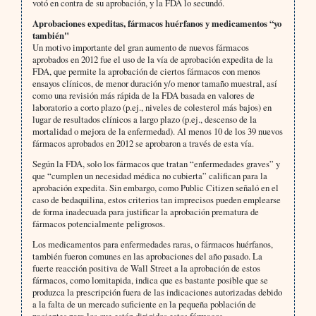
votó en contra de su aprobación, y la FDA lo secundó.
Aprobaciones expeditas, fármacos huérfanos y medicamentos “yo
también"
Un motivo importante del gran aumento de nuevos fármacos
aprobados en 2012 fue el uso de la vía de aprobación expedita de la
FDA, que permite la aprobación de ciertos fármacos con menos
ensayos clínicos, de menor duración y/o menor tamaño muestral, así
como una revisión más rápida de la FDA basada en valores de
laboratorio a corto plazo (p.ej., niveles de colesterol más bajos) en
lugar de resultados clínicos a largo plazo (p.ej., descenso de la
mortalidad o mejora de la enfermedad). Al menos 10 de los 39 nuevos
fármacos aprobados en 2012 se aprobaron a través de esta vía.
Según la FDA, solo los fármacos que tratan “enfermedades graves” y
que “cumplen un necesidad médica no cubierta” califican para la
aprobación expedita. Sin embargo, como Public Citizen señaló en el
caso de bedaquilina, estos criterios tan imprecisos pueden emplearse
de forma inadecuada para justificar la aprobación prematura de
fármacos potencialmente peligrosos.
Los medicamentos para enfermedades raras, o fármacos huérfanos,
también fueron comunes en las aprobaciones del año pasado. La
fuerte reacción positiva de Wall Street a la aprobación de estos
fármacos, como lomitapida, indica que es bastante posible que se
produzca la prescripción fuera de las indicaciones autorizadas debido
a la falta de un mercado suficiente en la pequeña población de