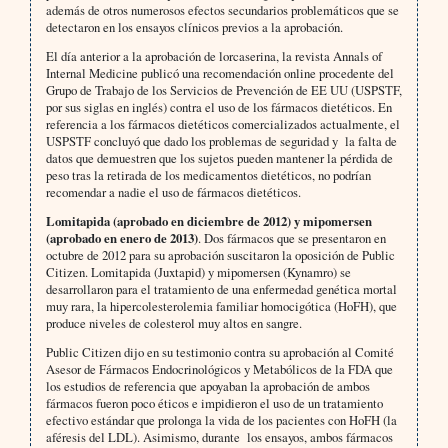
además de otros numerosos efectos secundarios problemáticos que se
detectaron en los ensayos clínicos previos a la aprobación.
El día anterior a la aprobación de lorcaserina, la revista Annals of
Internal Medicine publicó una recomendación online procedente del
Grupo de Trabajo de los Servicios de Prevención de EE UU (USPSTF,
por sus siglas en inglés) contra el uso de los fármacos dietéticos. En
referencia a los fármacos dietéticos comercializados actualmente, el
USPSTF concluyó que dado los problemas de seguridad y la falta de
datos que demuestren que los sujetos pueden mantener la pérdida de
peso tras la retirada de los medicamentos dietéticos, no podrían
recomendar a nadie el uso de fármacos dietéticos.
Lomitapida (aprobado en diciembre de 2012) y mipomersen
(aprobado en enero de 2013)
. Dos fármacos que se presentaron en
octubre de 2012 para su aprobación suscitaron la oposición de Public
Citizen. Lomitapida (Juxtapid) y mipomersen (Kynamro) se
desarrollaron para el tratamiento de una enfermedad genética mortal
muy rara, la hipercolesterolemia familiar homocigótica (HoFH), que
produce niveles de colesterol muy altos en sangre.
Public Citizen dijo en su testimonio contra su aprobación al Comité
Asesor de Fármacos Endocrinológicos y Metabólicos de la FDA que
los estudios de referencia que apoyaban la aprobación de ambos
fármacos fueron poco éticos e impidieron el uso de un tratamiento
efectivo estándar que prolonga la vida de los pacientes con HoFH (la
aféresis del LDL). Asimismo, durante los ensayos, ambos fármacos