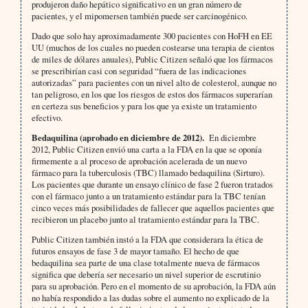
produjeron daño hepático significativo en un gran número de
pacientes, y el mipomersen también puede ser carcinogénico.
Dado que solo hay aproximadamente 300 pacientes con HoFH en EE
UU (muchos de los cuales no pueden costearse una terapia de cientos
de miles de dólares anuales), Public Citizen señaló que los fármacos
se prescribirían casi con seguridad “fuera de las indicaciones
autorizadas” para pacientes con un nivel alto de colesterol, aunque no
tan peligroso, en los que los riesgos de estos dos fármacos superarían
en certeza sus beneficios y para los que ya existe un tratamiento
efectivo.
Bedaquilina (aprobado en diciembre de 2012).
En diciembre
2012, Public Citizen envió una carta a la FDA en la que se oponía
firmemente a al proceso de aprobación acelerada de un nuevo
fármaco para la tuberculosis (TBC) llamado bedaquilina (Sirturo).
Los pacientes que durante un ensayo clínico de fase 2 fueron tratados
con el fármaco junto a un tratamiento estándar para la TBC tenían
cinco veces más posibilidades de fallecer que aquellos pacientes que
recibieron un placebo junto al tratamiento estándar para la TBC.
Public Citizen también instó a la FDA que considerara la ética de
futuros ensayos de fase 3 de mayor tamaño. El hecho de que
bedaquilina sea parte de una clase totalmente nueva de fármacos
significa que debería ser necesario un nivel superior de escrutinio
para su aprobación. Pero en el momento de su aprobación, la FDA aún
no había respondido a las dudas sobre el aumento no explicado de la