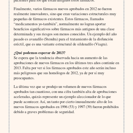
pacientes para los que están dirigidos estos fármacos.
Finalmente, varios fármacos nuevos aprobados en 2012 no fueron
realmente innovadores, sino que eran variaciones estructurales muy
pequeñas de fármacos existentes. Estos fármacos, llamados
“medicamentos yo-también”, normalmente no logran aportar
beneficios significativos sobre fármacos más antiguos de una clase
determinada y sus riesgos son menos conocidos. Un ejemplo del año
pasado es avanafilo (Stendra) para el tratamiento de la disfunción
eréctil, que es una variante estructural de sildenafilo (Viagra).
¿Qué podemos esperar de 2013?
Se espera que la tendencia observada hacia un aumento de las
aprobaciones de nuevos fármacos en los últimos tres años continúe en
2013. Falta por ver si los fármacos aprobados este año serán incluso
más peligrosos que sus homólogos de 2012, ya de por sí muy
preocupantes.
La última vez que se produjo un volumen de nuevos fármacos
aprobados tan cuantioso, con una cifra también alta de aprobaciones
aceleradas, quizás represente un ejemplo aleccionador de lo que
puede acontecer. Así, un tanto por cierto inusualmente alto de los
nuevos fármacos aprobados en 1996 (53) y 1997 (39) fueron prohibidos
debido a graves problemas de seguridad.