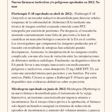
Nuevos fármacos inefectivos y/o peligrosos aprobados en 2012: No
usar
Florbetapir F-18 (aprobado en abril de 2012).
Florbetapir F-18
(Amyvid) es un trazador radiactivo desarrollado para detectar señales
tempranas de la enfermedad de Alzheimer (EA) mediante una
técnica de imagen cerebral avanzada conocida como PET,
tomografía por emisión de positrones. Por desgracia, el trazador ha
mostrado constantemente tener falta de precisión a la hora de
cuantificar un marcador biológico concreto de la EA en el cerebro.
Los investigadores que compararon las imágenes producidas por el
trazador con resultados de autopsias han señalado grandes
discrepancias. Asimismo, la interpretación de las imágenes resulta
complicada, con una alta tasa de variación entre las interpretaciones
de diferentes médicos radiólogos. Finalmente, un diagnóstico falso de
EA puede llevar a una terapia innecesaria con medicamentos
peligrosos e inefectivos, como donepezilo 23 mg (ARICEPT 23), así
como una ansiedad intensa para pacientes y sus familias. Por estos
motivos, Public Citizen se opone a florbetapir F-18 hasta que estén
disponibles más evidencias definitivas sobre su precisión.
Mirabegron (aprobado en junio de 2012)
Mirabegron (Myrbetriq) es
un nuevo fármaco desarrollado para el tratamiento de la vejiga
hiperactiva, un trastorno caracterizado por urgencia urinaria o
incontinencia. En el ensayo clínico previo a la aprobación, el fármaco
solo deparó un beneficio marginal en términos de reducción de
episodios de incontinencia y aumento del volumen urinario, y parecía