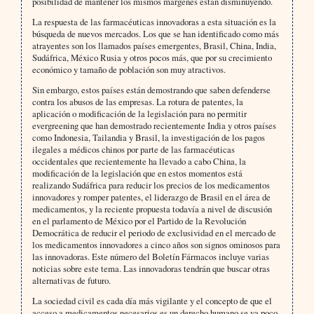
posibilidad de mantener los mismos márgenes están disminuyendo.
La respuesta de las farmacéuticas innovadoras a esta situación es la
búsqueda de nuevos mercados. Los que se han identificado como más
atrayentes son los llamados países emergentes, Brasil, China, India,
Sudáfrica, México Rusia y otros pocos más, que por su crecimiento
económico y tamaño de población son muy atractivos.
Sin embargo, estos países están demostrando que saben defenderse
contra los abusos de las empresas. La rotura de patentes, la
aplicación o modificación de la legislación para no permitir
evergreening que han demostrado recientemente India y otros países
como Indonesia, Tailandia y Brasil, la investigación de los pagos
ilegales a médicos chinos por parte de las farmacéuticas
occidentales que recientemente ha llevado a cabo China, la
modificación de la legislación que en estos momentos está
realizando Sudáfrica para reducir los precios de los medicamentos
innovadores y romper patentes, el liderazgo de Brasil en el área de
medicamentos, y la reciente propuesta todavía a nivel de discusión
en el parlamento de México por el Partido de la Revolución
Democrática de reducir el periodo de exclusividad en el mercado de
los medicamentos innovadores a cinco años son signos ominosos para
las innovadoras. Este número del Boletín Fármacos incluye varias
noticias sobre este tema. Las innovadoras tendrán que buscar otras
alternativas de futuro.
La sociedad civil es cada día más vigilante y el concepto de que el
acceso a medicamentos necesarios es un derecho humano se va poco