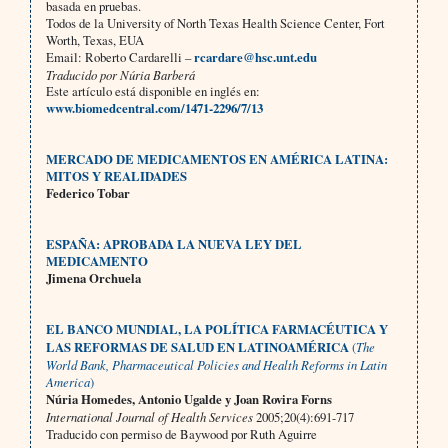
basada en pruebas.
Todos de
la
University
of
North
Texas
Health
Science
Center
,
Fort
Worth
, Texas, EUA
Email: Roberto Cardarelli –
rcardare@hsc.unt.edu
Traducido por Núria
Barberá
Este artículo está disponible en inglés en:
www.biomedcentral.com/1471-2296/7/13
MERCADO DE MEDICAMENTOS EN AMÉRICA LATINA:
MITOS Y REALIDADES
Federico Tobar
ESPAÑA: APROBADA LA NUEVA LEY DEL
MEDICAMENTO
Jimena Orchuela
EL BANCO MUNDIAL, LA POLÍTICA FARMACÉUTICA Y
LAS REFORMAS DE SALUD EN LATINOAMÉRICA
(
The
World
Bank
,
Pharmaceutical
Policies
and
Health
Reforms
in
Latin
America
)
Núria Homedes, Antonio
Ugalde
y Joan Rovira
Forns
International
Journal
of
Health
Services
2005;20(4):691-717
Traducido con permiso de
Baywood
por Ruth Aguirre