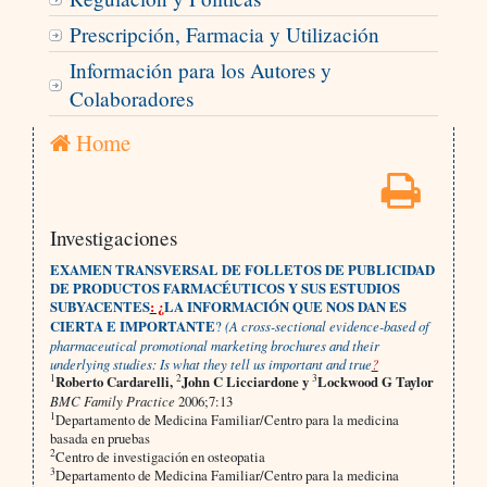
Prescripción, Farmacia y Utilización
Información para los Autores y
Colaboradores
Home
Investigaciones
EXAMEN TRANSVERSAL DE FOLLETOS DE PUBLICIDAD
DE PRODUCTOS FARMACÉUTICOS Y SUS ESTUDIOS
SUBYACENTES
: ¿
LA INFORMACIÓN QUE NOS DAN ES
CIERTA E IMPORTANTE
?
(A cross-sectional evidence-based of
pharmaceutical promotional marketing brochures and their
underlying studies: Is what they tell us important and true
?
1
2
3
Roberto Cardarelli,
John C Licciardone y
Lockwood G Taylor
BMC Family Practice
2006;7:13
1
Departamento de Medicina Familiar/Centro para la medicina
basada en pruebas
2
Centro de investigación en
osteopatia
3
Departamento de Medicina Familiar/Centro para la medicina