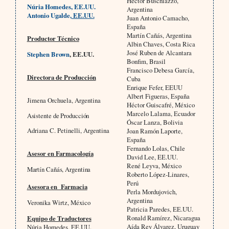
Héctor Buschiazzo,
Núria Homedes, EE.UU.
Argentina
Antonio Ugalde,
EE.UU.
Juan Antonio Camacho,
España
Martín Cañás, Argentina
Productor Técnico
Albin Chaves, Costa Rica
José Ruben de Alcantara
Stephen Brown
, EE.UU.
Bonfim, Brasil
Francisco Debesa García,
Directora de Producción
Cuba
Enrique Fefer, EEUU
Albert Figueras, España
Jimena Orchuela, Argentina
Héctor Guiscafré, México
Marcelo Lalama, Ecuador
Asistente de Producción
Óscar Lanza, Bolivia
Adriana C. Petinelli, Argentina
Joan Ramón Laporte,
España
Fernando Lolas, Chile
Asesor en Farmacología
David Lee, EE.UU.
René Leyva, México
Martín Cañás, Argentina
Roberto López-Linares,
Perú
Asesora en Farmacia
Perla Mordujovich,
Argentina
Veronika Wirtz, México
Patricia Paredes, EE.UU.
Ronald Ramírez, Nicaragua
Equipo de Traductores
Aída Rey Álvarez, Uruguay
Núria Homedes, EE.UU.