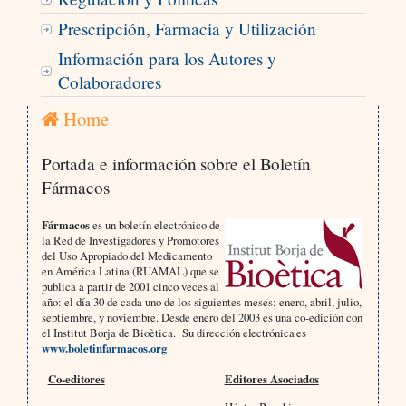
Prescripción, Farmacia y Utilización
Información para los Autores y
Colaboradores
Home
Portada e información sobre el Boletín
Fármacos
Fármacos
es un boletín electrónico de
la Red de Investigadores y Promotores
del Uso Apropiado del Medicamento
en América Latina (RUAMAL) que se
publica a partir de 2001 cinco veces al
año: el día 30 de cada uno de los siguientes meses: enero, abril, julio,
septiembre, y noviembre. Desde enero del 2003 es una
co-edición con
el Institut Borja de Bioètica.
Su
dirección
electrónica
es
www.boletinfarma
c
os.org
Co-editores
Editores Asociados