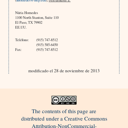
(
nhomedes@utep.edu
),
o en diskette a:
Núria Homedes
1100 North Stanton, Suite 110
El Paso, TX 79902
EE.UU.
Teléfono:
(915) 747-8512
(915) 585-6450
Fax:
(915) 747-8512
modificado el 28 de noviembre de 2013
The contents of this page are
distributed under a Creative Commons
Attribution-NonCommercial-