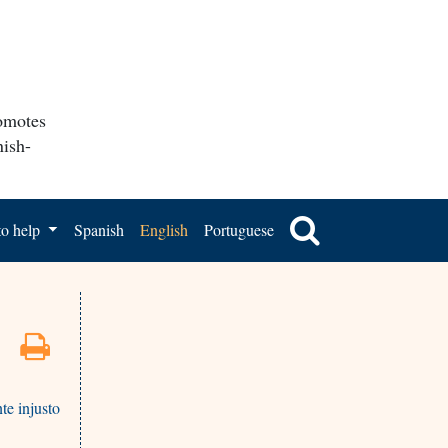
romotes
nish-
o help
Spanish
English
Portuguese
te injusto