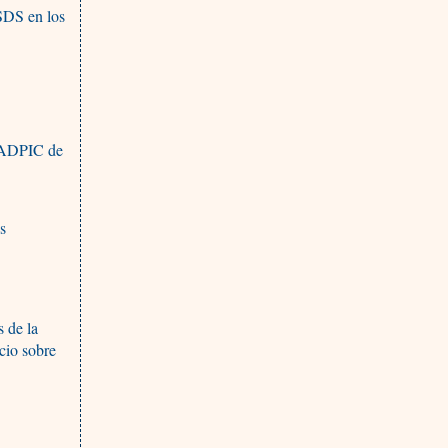
ISDS en los
s ADPIC de
os
s de la
cio sobre