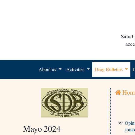
Salud 
acce
About us
Activities
Drug Bulletins
L
Hom
Opini
Mayo 2024
Jomo