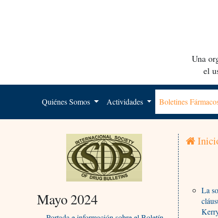
Una org
el 
Quiénes Somos
Actividades
Boletines Fármac
Inici
La so
Mayo 2024
cláus
Kerr
Portada e información sobre el Boletín