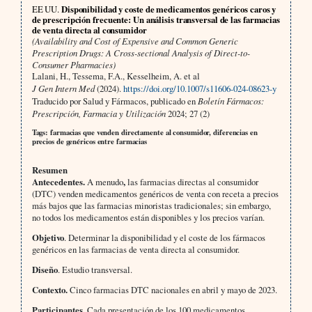
EE UU.
Disponibilidad y coste de medicamentos genéricos caros y
de prescripción frecuente: Un análisis transversal de las farmacias
de venta directa al consumidor
(Availability and Cost of Expensive and Common Generic
Prescription Drugs: A Cross-sectional Analysis of Direct-to-
Consumer Pharmacies)
Lalani, H., Tessema, F.A., Kesselheim, A. et al
J Gen Intern Med
(2024).
https://doi.org/10.1007/s11606-024-08623-y
Traducido por Salud y Fármacos, publicado en
Boletín Fármacos:
Prescripción, Farmacia y Utilización
2024; 27 (2)
Tags: farmacias que venden directamente al consumidor, diferencias en
precios de genéricos entre farmacias
Resumen
Antecedentes.
A menudo
,
las farmacias directas al consumidor
(DTC) venden medicamentos genéricos de venta con receta a precios
más bajos que las farmacias minoristas tradicionales; sin embargo,
no todos los medicamentos están disponibles y los precios varían.
Objetivo
. Determinar la disponibilidad y el coste de los fármacos
genéricos en las farmacias de venta directa al consumidor.
Diseño
. Estudio transversal.
Contexto.
Cinco farmacias DTC nacionales en abril y mayo de 2023.
Participantes.
Cada presentación de los 100 medicamentos