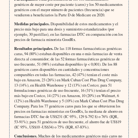
genéricos de mayor coste por paciente (caros) y los 50 medicamentos
genéricos con el mayor número de pacientes (frecuencia) que se
vendieron a beneficiarios la Parte D de Medicare en 2020.
Medidas principales.
Disponibilidad de estos medicamentos y el
precio más bajo para una dosis y suministro estandarizados (por
ejemplo, 30 pastillas), en las farmacias DTC en comparación con los
precios de farmacia minorista GoodRx.
Resultados principales.
De las 118 formas farmacéuticas genéricas
caras, 94 (80%) estaban disponibles en una o más farmacias de venta
directa al consumidor; de las 52 formas farmacéuticas genéricas de
uso frecuente, 51 (98%) estaban disponibles (p < 0,001). De los 88
genéricos caros disponibles en cantidades y concentraciones
comparables en todas las farmacias, 42 (47%) tenían el coste más
bajo en Amazon, 23 (26%) en Mark Cuban Cost Plus Drug Company,
13 (14%), en Health Warehouse y 12 (13%) en Costco; para 51
formulaciones genéricas de uso frecuente, 16 (31%) tenían el precio
más bajo en Costco, 14 (27%) en Amazon, 10 (20%) en Walmart, 6
(12%) en Health Warehouse y 5 (10%) en Mark Cuban Cost Plus Drug
Company. Para los 77 genéricos caros para los que se obtuvieron los
precios en farmacias minoristas en GoodRx, la mediana de ahorro en
farmacias DTC fue de US$231 (IC 95%, 129 $-792 $) o 76% (IQR,
53-91%); para 51 genéricos de uso frecuente, el ahorro fue de US$19
(IC 95%, US$10 -US$34) o 75% (IQR, 67-83%).
Conclusiones.
Muchos de los medicamentos genéricos más caros no