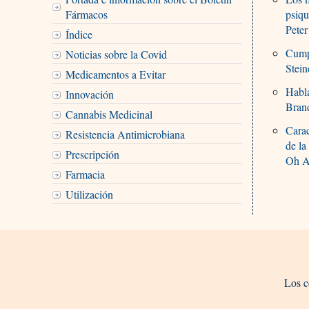
Fármacos
psiqu
Pete
Índice
Cumpl
Noticias sobre la Covid
Stein
Medicamentos a Evitar
Habla
Innovación
Brand
Cannabis Medicinal
Carac
Resistencia Antimicrobiana
de la
Prescripción
Oh A
Farmacia
Utilización
Los c