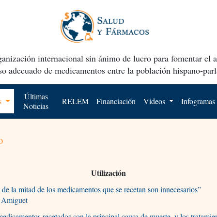
anización internacional sin ánimo de lucro para fomentar el 
uso adecuado de medicamentos entre la población hispano-parl
Últimas
os
RELEM
Financiación
Videos
Infogramas
Noticias
o
Utilización
de la mitad de los medicamentos que se recetan son innecesarios”
s Amiguet
edicamentos recetados son la principal causa de muerte, y los tratamie