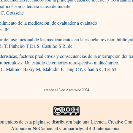
iátricos son la tercera causa de muerte
r C. Gøtzsche
imiento de la medicación: de evaluador a evaluado
er JF
r del uso racional de los medicamentos en la escuela: revisión bibliográ
i T; Pinheiro T Da S, Castilho S R. de
terísticas, factores predictivos y consecuencias de la interrupción del t
 tuberculosis: Un estudio de cohortes retrospectivo multicéntrico
L, Makmor-Bakry M, Islahudin F, Ting CY, Chan SK, Tie ST
creado el 3 de Agosto de 2024
ontenidos de esta página se distribuyen bajo una Licencia Creative C
Atribución-NoComercial-CompartirIgual 4.0 Internacional.