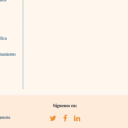
fica
ratamiento
Síguenos en:
ommons