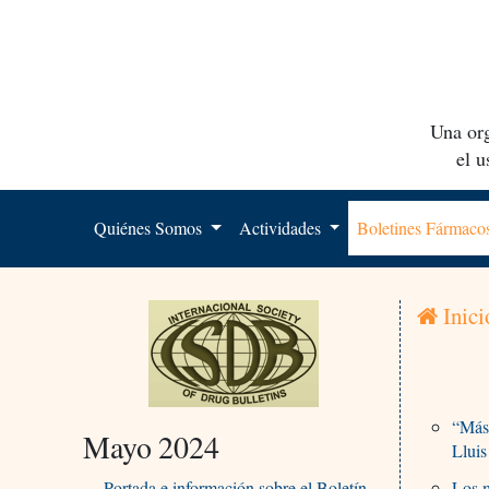
Una org
el 
Quiénes Somos
Actividades
Boletines Fármac
Inici
“Más 
Mayo 2024
Llui
Portada e información sobre el Boletín
Los m