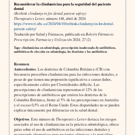
Reconsiderar la clindamicina para la seguridad del paciente
dental
(Rethink clindamycin for dental patient safety)
Therapeutics Letter,
número 148, abril de 2024
https://www.ti.ubc.ca/2024/04/10/rethink-clindamycin-for-dental-
patient-safety/
Traducido por Salud y Fármacos, publicado en
Boletín Fármacos:
Prescripción, Farmacia y Utilización
2024; 27 (2)
Tags: clindamicina en odontología, prescripción inadecuada de antibióticos,
antibióticos de elección en odontología, los dentistas y los antibióticos
Resumen
Antecedentes
. Los dentistas de Columbia Británica (CB) con
frecuencia prescriben clindamicina para las infecciones dentales, a
pesar de que tienen una propensión significativa a causar daños,
específicamente colitis por Clostridioides difficile. Las
prescripciones de clindamicina representan el 12% de las
prescripciones de antibióticos que emiten los dentistas de la
Columbia Británica, frente al 5% de las prescripciones en Australia
y el escaso 0,5% en el Reino Unido. Estas disparidades no se pueden
explicar únicamente por diferencias en la salud dental.
Objetivos
. Este número de
Therapeutics Letter
destaca los riesgos
asociados al uso de clindamicina en la práctica odontológica, ofrece
guías sobre el uso de antibióticos en las infecciones dentales y
recomienda alternativas para pacientes alérgicos a la penicilina.