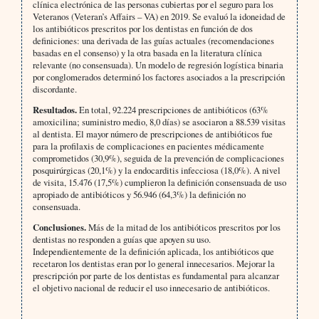
clínica electrónica de las personas cubiertas por el seguro para los
Veteranos (Veteran’s Affairs – VA) en 2019. Se evaluó la idoneidad de
los antibióticos prescritos por los dentistas en función de dos
definiciones: una derivada de las guías actuales (recomendaciones
basadas en el consenso) y la otra basada en la literatura clínica
relevante (no consensuada). Un modelo de regresión logística binaria
por conglomerados determinó los factores asociados a la prescripción
discordante.
Resultados.
En total, 92.224 prescripciones de antibióticos (63%
amoxicilina; suministro medio, 8,0 días) se asociaron a 88.539 visitas
al dentista. El mayor número de prescripciones de antibióticos fue
para la profilaxis de complicaciones en pacientes médicamente
comprometidos (30,9%), seguida de la prevención de complicaciones
posquirúrgicas (20,1%) y la endocarditis infecciosa (18,0%). A nivel
de visita, 15.476 (17,5%) cumplieron la definición consensuada de uso
apropiado de antibióticos y 56.946 (64,3%) la definición no
consensuada.
Conclusiones.
Más de la mitad de los antibióticos prescritos por los
dentistas no responden a guías que apoyen su uso.
Independientemente de la definición aplicada, los antibióticos que
recetaron los dentistas eran por lo general innecesarios. Mejorar la
prescripción por parte de los dentistas es fundamental para alcanzar
el objetivo nacional de reducir el uso innecesario de antibióticos.