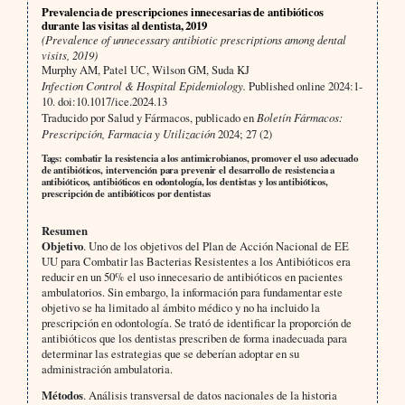
Prevalencia de prescripciones innecesarias de antibióticos
durante las visitas al dentista, 2019
(Prevalence of unnecessary antibiotic prescriptions among dental
visits, 2019)
Murphy AM, Patel UC, Wilson GM, Suda KJ
Infection Control & Hospital Epidemiology.
Published online 2024:1-
10. doi:10.1017/ice.2024.13
Traducido por Salud y Fármacos, publicado en
Boletín Fármacos:
Prescripción, Farmacia y Utilización
2024; 27 (2)
Tags: combatir la resistencia a los antimicrobianos, promover el uso adecuado
de antibióticos, intervención para prevenir el desarrollo de resistencia a
antibióticos, antibióticos en odontología, los dentistas y los antibióticos,
prescripción de antibióticos por dentistas
Resumen
Objetivo
. Uno de los objetivos del Plan de Acción Nacional de EE
UU para Combatir las Bacterias Resistentes a los Antibióticos era
reducir en un 50% el uso innecesario de antibióticos en pacientes
ambulatorios. Sin embargo, la información para fundamentar este
objetivo se ha limitado al ámbito médico y no ha incluido la
prescripción en odontología. Se trató de identificar la proporción de
antibióticos que los dentistas prescriben de forma inadecuada para
determinar las estrategias que se deberían adoptar en su
administración ambulatoria.
Métodos
. Análisis transversal de datos nacionales de la historia