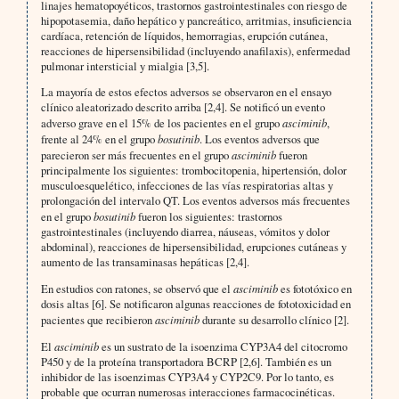
linajes hematopoyéticos, trastornos gastrointestinales con riesgo de
hipopotasemia, daño hepático y pancreático, arritmias, insuficiencia
cardíaca, retención de líquidos, hemorragias, erupción cutánea,
reacciones de hipersensibilidad (incluyendo anafilaxis), enfermedad
pulmonar intersticial y mialgia [3,5].
La mayoría de estos efectos adversos se observaron en el ensayo
clínico aleatorizado descrito arriba [2,4]. Se notificó un evento
adverso grave en el 15% de los pacientes en el grupo
asciminib
,
frente al 24% en el grupo
bosutinib
. Los eventos adversos que
parecieron ser más frecuentes en el grupo
asciminib
fueron
principalmente los siguientes: trombocitopenia, hipertensión, dolor
musculoesquelético, infecciones de las vías respiratorias altas y
prolongación del intervalo QT. Los eventos adversos más frecuentes
en el grupo
bosutinib
fueron los siguientes: trastornos
gastrointestinales (incluyendo diarrea, náuseas, vómitos y dolor
abdominal), reacciones de hipersensibilidad, erupciones cutáneas y
aumento de las transaminasas hepáticas [2,4].
En estudios con ratones, se observó que el
asciminib
es fototóxico en
dosis altas [6]. Se notificaron algunas reacciones de fototoxicidad en
pacientes que recibieron
asciminib
durante su desarrollo clínico [2].
El
asciminib
es un sustrato de la isoenzima CYP3A4 del citocromo
P450 y de la proteína transportadora BCRP [2,6]. También es un
inhibidor de las isoenzimas CYP3A4 y CYP2C9. Por lo tanto, es
probable que ocurran numerosas interacciones farmacocinéticas.