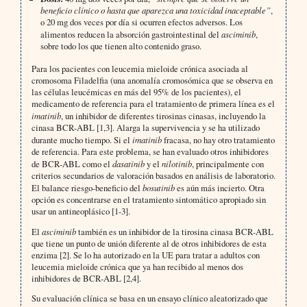
beneficio clínico o hasta que aparezca una toxicidad inaceptable”
,
o 20 mg dos veces por día si ocurren efectos adversos. Los
alimentos reducen la absorción gastrointestinal del
asciminib
,
sobre todo los que tienen alto contenido graso.
Para los pacientes con leucemia mieloide crónica asociada al
cromosoma Filadelfia (una anomalía cromosómica que se observa en
las células leucémicas en más del 95% de los pacientes), el
medicamento de referencia para el tratamiento de primera línea es el
imatinib
, un inhibidor de diferentes tirosinas cinasas, incluyendo la
cinasa BCR-ABL [1,3]. Alarga la supervivencia y se ha utilizado
durante mucho tiempo. Si el
imatinib
fracasa, no hay otro tratamiento
de referencia. Para este problema, se han evaluado otros inhibidores
de BCR-ABL como el
dasatinib
y el
nilotinib
, principalmente con
criterios secundarios de valoración basados en análisis de laboratorio.
El balance riesgo-beneficio del
bosutinib
es aún más incierto. Otra
opción es concentrarse en el tratamiento sintomático apropiado sin
usar un antineoplásico [1-3].
El
asciminib
también es un inhibidor de la tirosina cinasa BCR-ABL
que tiene un punto de unión diferente al de otros inhibidores de esta
enzima [2]. Se lo ha autorizado en la UE para tratar a adultos con
leucemia mieloide crónica que ya han recibido al menos dos
inhibidores de BCR-ABL [2,4].
Su evaluación clínica se basa en un ensayo clínico aleatorizado que