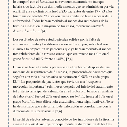
lo comparó con el
bosutinib
: no tuvo enmascaramiento (aunque
habría sido factible con dos medicamentos que se administran por vía
oral). El ensayo clínico incluyó a 233 pacientes de entre 19 y 83 años
(mediana de edad de 52 años) en buena condición física a pesar de la
enfermedad. Todos habían recibido al menos dos inhibidores de la
tirosina cinasa: en la mayoría de los casos, recibieron
imatinib
,
dasatinib
o
nilotinib
[4].
Los resultados de este estudio pierden solidez por la falta de
enmascaramiento y las diferencias entre los grupos, sobre todo en
cuanto a la proporción de pacientes que ya habían recibido al menos
tres inhibidores de la tirosina cinasa, que era mucho más alta en el
grupo
bosutinib
(61% frente al 48%) [2,4].
Cuando se hizo el análisis planeado en el protocolo después de una
mediana de seguimiento de 31 meses, la proporción de pacientes que
seguían con vida a los dos años se estimó en el 98% en cada grupo
[2,4]. La proporción de pacientes que tuvieron una “respuesta
molecular importante” seis meses después del inicio del tratamiento
(el criterio principal de valoración en el protocolo, basado en análisis
de laboratorio) fue del 25% en el grupo
asciminib
, frente al 13% en el
grupo
bosutinib
(una diferencia estadísticamente significativa). No se
ha demostrado que este criterio de valoración se correlacione con la
duración de la supervivencia [2,4].
El perfil de efectos adversos conocido de los inhibidores de la tirosina
cinasa BCR-ABL incluye principalmente la disminución de los tres