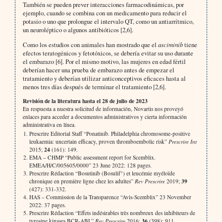
También se pueden prever interacciones farmacodinámicas, por
ejemplo, cuando se combina con un medicamento para reducir el
potasio o uno que prolongue el intervalo QT, como un antiarrítmico,
un neuroléptico o algunos antibióticos [2,6].
Como los estudios con animales han mostrado que el
asciminib
tiene
efectos teratogénicos y fetotóxicos, se debería evitar su uso durante
el embarazo [6]. Por el mismo motivo, las mujeres en edad fértil
deberían hacer una prueba de embarazo antes de empezar el
tratamiento y deberían utilizar anticonceptivos eficaces hasta al
menos tres días después de terminar el tratamiento [2,6].
Revisión de la literatura hasta el 28 de julio de 2023
En respuesta a nuestra solicitud de información, Novartis nos proveyó
enlaces para acceder a documentos administrativos y cierta información
administrativa en línea.
Prescrire Editorial Staff “Ponatinib. Philadelphia chromosome-positive
leukaemia: uncertain efficacy, proven thromboembolic risk”
Prescrire Int
24
2015;
(161): 149.
EMA – CHMP “Public assessment report for Scemblix.
EMEA/H/C/005605/0000” 23 June 2022: 128 pages.
Prescrire Rédaction “Bosutinib (Bosulif°) et leucémie myéloïde
39
chronique en première ligne chez les adultes”
Rev Prescrire
2019;
(427): 331-332.
HAS – Commission de la Transparence “Avis-Scemblix” 23 November
2022: 37 pages.
Prescrire Rédaction “Effets indésirables très nombreux des inhibiteurs de
36
tyrosine kinases BCR-ABL”
Rev Prescrire
2016;
(398): 911.