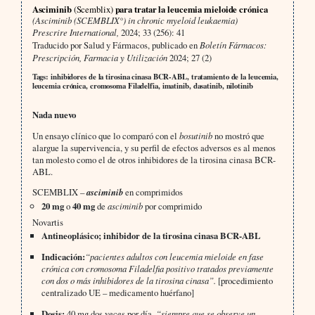
Asciminib
(Scemblix)
para tratar la leucemia mieloide crónica
(Asciminib (SCEMBLIX°) in chronic myeloid leukaemia)
Prescrire International,
2024; 33 (256): 41
Traducido por Salud y Fármacos, publicado en
Boletín Fármacos:
Prescripción, Farmacia y Utilización
2024; 27 (2)
Tags: inhibidores de la tirosina cinasa BCR-ABL, tratamiento de la leucemia,
leucemia crónica, cromosoma Filadelfia, imatinib, dasatinib, nilotinib
Nada nuevo
Un ensayo clínico que lo comparó con el
bosutinib
no mostró que
alargue la supervivencia, y su perfil de efectos adversos es al menos
tan molesto como el de otros inhibidores de la tirosina cinasa BCR-
ABL.
SCEMBLIX –
asciminib
en comprimidos
20 mg
o
40 mg
de
asciminib
por comprimido
Novartis
Antineoplásico; inhibidor de la tirosina cinasa BCR-ABL
Indicación:
“pacientes adultos con leucemia mieloide en fase
crónica con cromosoma Filadelfia positivo tratados previamente
con dos o más inhibidores de la tirosina cinasa”.
[procedimiento
centralizado UE – medicamento huérfano]
Dosis:
40 mg dos veces por día,
“siempre que se observe un