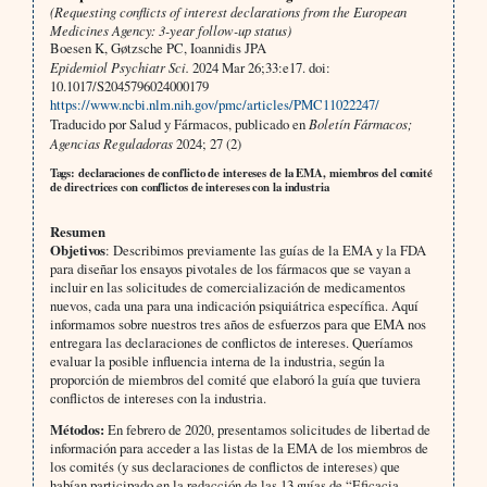
(Requesting conflicts of interest declarations from the European
Medicines Agency: 3-year follow-up status)
Boesen K, Gøtzsche PC, Ioannidis JPA
Epidemiol Psychiatr Sci.
2024 Mar 26;33:e17. doi:
10.1017/S2045796024000179
https://www.ncbi.nlm.nih.gov/pmc/articles/PMC11022247/
Traducido por Salud y Fármacos, publicado en
Boletín Fármacos;
Agencias Reguladoras
2024; 27 (2)
Tags: declaraciones de conflicto de intereses de la EMA, miembros del comité
de directrices con conflictos de intereses con la industria
Resumen
Objetivos
: Describimos previamente las guías de la EMA y la FDA
para diseñar los ensayos pivotales de los fármacos que se vayan a
incluir en las solicitudes de comercialización de medicamentos
nuevos, cada una para una indicación psiquiátrica específica. Aquí
informamos sobre nuestros tres años de esfuerzos para que EMA nos
entregara las declaraciones de conflictos de intereses. Queríamos
evaluar la posible influencia interna de la industria, según la
proporción de miembros del comité que elaboró la guía que tuviera
conflictos de intereses con la industria.
Métodos:
En febrero de 2020, presentamos solicitudes de libertad de
información para acceder a las listas de la EMA de los miembros de
los comités (y sus declaraciones de conflictos de intereses) que
habían participado en la redacción de las 13 guías de “Eficacia