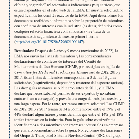
clínica y seguridad” relacionadas a indicaciones psiquiátricas, que
están disponibles en el sitio web de la EMA. En nuestra solicitud, no
especificamos los comités exactos de la EMA. Aquí describimos los
documentos recibidos e informamos sobre la proporción de miembros
con conflictos de intereses con la industria (es decir, definidos como
cualquier relación financiera con la industria). Se trata de un
documento de seguimiento de nuestro primer informe
(
http://doi.org/10.1017/S2045796021000147
).
Resultados:
Después de 2 años y 9 meses (noviembre de 2022), la
EMA nos envió las listas de miembros y las correspondientes
declaraciones de conflictos de intereses del Comité de
Medicamentos de Uso Humano (CHMP, por sus siglas en inglés de
Committee for Medicinal Products for Human use
) de 2012, 2013 y
2017. Estas listas de miembros correspondían a 3 de las 13 guías
solicitadas (esquizofrenia, depresión y trastorno del espectro autista).
Las diez guías restantes se publicaron antes de 2011, y la EMA
declaró que necesitaban el permiso de sus expertos (y no sabían
cuántos iban a conseguir), y preveía una carga de trabajo excesiva y
una larga espera. Por lo tanto, retiramos nuestra solicitud. Los CHMP
de 2012, 2013 y 2017 tenían de 34 a 36 miembros; entre el 39% y el
44% declaró algún interés y consideramos que entre el 14% y el 18%
tenían intereses en la industria. Para la guía sobre esquizofrenia,
identificamos a dos miembros con intereses industriales en empresas
que enviaron comentarios sobre la guía. No recibimos declaraciones
del Grupo de Trabajo del Sistema Nervioso Central (SNC), el grupo