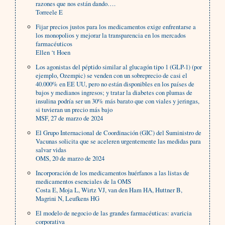
razones que nos están dando….
Torreele E
Fijar precios justos para los medicamentos exige enfrentarse a
los monopolios y mejorar la transparencia en los mercados
farmacéuticos
Ellen ‘t Hoen
Los agonistas del péptido similar al glucagón tipo 1 (GLP-1) (por
ejemplo, Ozempic) se venden con un sobreprecio de casi el
40.000% en EE UU, pero no están disponibles en los países de
bajos y medianos ingresos; y tratar la diabetes con plumas de
insulina podría ser un 30% más barato que con viales y jeringas,
si tuvieran un precio más bajo
MSF, 27 de marzo de 2024
El Grupo Internacional de Coordinación (GIC) del Suministro de
Vacunas solicita que se aceleren urgentemente las medidas para
salvar vidas
OMS, 20 de marzo de 2024
Incorporación de los medicamentos huérfanos a las listas de
medicamentos esenciales de la OMS
Costa E, Moja L, Wirtz VJ, van den Ham HA, Huttner B,
Magrini N, Leufkens HG
El modelo de negocio de las grandes farmacéuticas: avaricia
corporativa